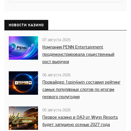
проводятся в рамках безопасности, и мы стараемся
завершать их как можно скорее. Приносим
извинения за ожидание и благодарим за понимание.
С уважением, Команда Tonplay!
НОВОСТИ КАЗИНО
07 августа 2026
Компания PENN Entertainment
продемонстрировала существенный
рост выручки
06 августа 2026
Провайдер 1spin4win составил рейтинг
самых популярных слотов по итогам
первого полугодия
05 августа 2026
Первое казино в ОАЭ от Wynn Resorts
будет запущено осенью 2027 года