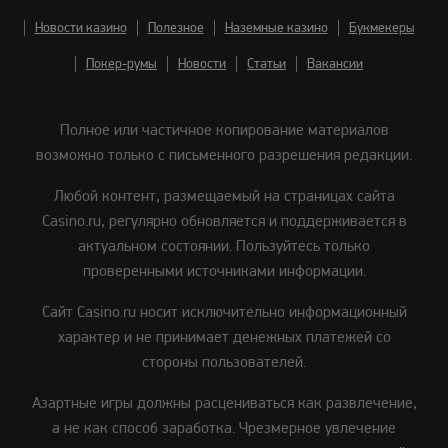
Новости казино
Полезное
Наземные казино
Букмекеры
Покер-румы
Новости
Статьи
Вакансии
Полное или частичное копирование материалов
возможно только с письменного разрешения редакции.
Любой контент, размещаемый на страницах сайта
Сasino.ru, регулярно обновляется и поддерживается в
актуальном состоянии. Пользуйтесь только
проверенными источниками информации.
Сайт Сasino.ru носит исключительно информационный
характер и не принимает денежных платежей со
стороны пользователей.
Азартные игры должны расцениваться как развлечение,
а не как способ заработка. Чрезмерное увлечение