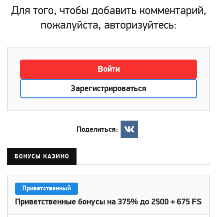
Для того, чтобы добавить комментарий,
пожалуйста, авторизуйтесь:
Войти
Зарегистрироваться
Поделиться:
БОНУСЫ КАЗИНО
Приветственный
Приветственные бонусы на 375% до 2500 + 675 FS