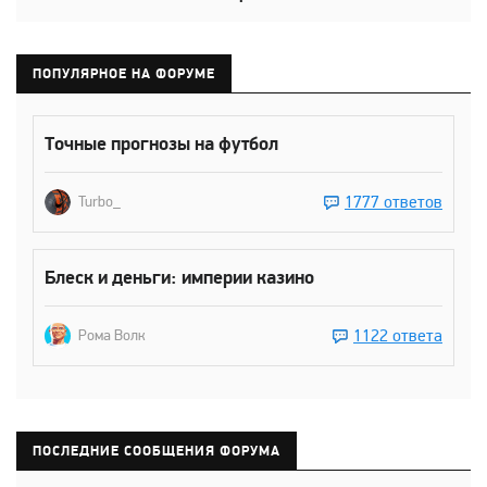
ПОПУЛЯРНОЕ НА ФОРУМЕ
Точные прогнозы на футбол
1777 ответов
Turbo_
Блеск и деньги: империи казино
1122 ответа
Рома Волк
ПОСЛЕДНИЕ СООБЩЕНИЯ ФОРУМА