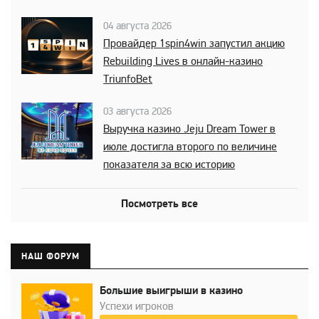
04 августа 2026
Провайдер 1spin4win запустил акцию
Rebuilding Lives в онлайн-казино
TriunfoBet
03 августа 2026
Выручка казино Jeju Dream Tower в
июле достигла второго по величине
показателя за всю историю
Посмотреть все
НАШ ФОРУМ
Большие выигрыши в казино
Успехи игроков