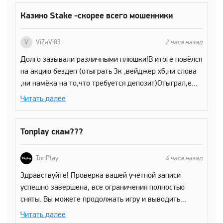
Казино Stake -скорее всего мошенники
V
ViZaVi83
2 часа назад
Долго зазывали различными плюшки!В итоге повёлся
на акцию бездеп (отыграть 3к ,вейджер х6,ни слова
,ни намёка на то,что требуется депозит)Отыграл,ещё
и небольшой плюс,ставлю вывод 5к,а мне -внесите
Читать далее
мин.деп.2500!!!!!!!И все! Поддержка
замолчала,суппорт в ТГ пишет, что казино в ТОПе и
просто надо для верификации внести всего-то 2500 и
Tonplay скам???
потом можно выводить хоть сколько))))))
TonPlay
4 часа назад
Здравствуйте! Проверка вашей учетной записи
успешно завершена, все ограничения полностью
сняты. Вы можете продолжать игру и выводить
средства в обычном режиме. Подобные проверки
Читать далее