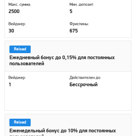
Макс. сумма:
Мин. депозит:
2500
5
Вейджер:
Фриспины:
30
675
Reload
Ежедневный бонус до 0,15% для постоянных
пользователей
Вейджер:
Действителен до:
1
Бессрочный
Reload
Еженедельный бонус до 10% для постоянных