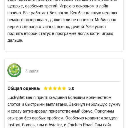
щедрые, особенно третий. Играю в основном в лайв-
казино. Все работает без лагов. Кешбэк каждую неделю
немного возвращает, даже если не повезло. Мобильная
версия сделана отлично, все под рукой. Уже успел
поднять второй статус в программе лояльности, играю
дальше.
4 июля
Общая оценка:
5.0
LuckyBet меня приятно удивил большим количеством
слотов и быстрыми выплатами. Закинул небольшую сумму
и сразу активировал приветственный бонус. Фриспины
отыграл без особых проблем. Особенно нравится раздел
Instant Games, там и Aviator, и Chicken Road. Сам сайт