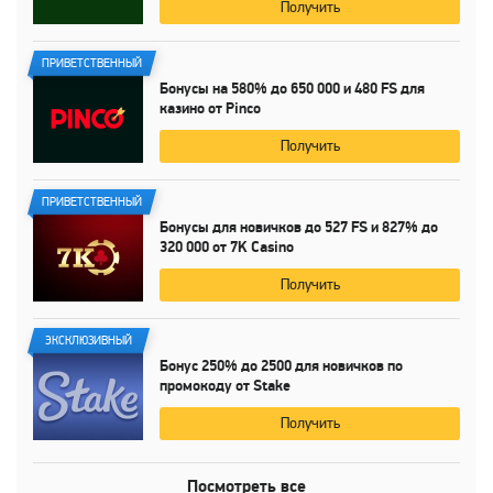
Получить
ПРИВЕТСТВЕННЫЙ
Бонусы на
580%
до
650 000
и
480 FS
для
казино от Pinco
Получить
ПРИВЕТСТВЕННЫЙ
Бонусы для новичков до
527 FS
и
827%
до
320 000
от
7K Casino
Получить
ЭКСКЛЮЗИВНЫЙ
Бонус
250%
до
2500 для
новичков по
промокоду от Stake
Получить
Посмотреть все