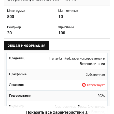
Макс. сумма:
Мин. депозит:
800
10
Вейджер:
Фриспины:
30
100
ОБЩАЯ ИНФОРМАЦИЯ
Владелец
Tranzy Limited, зарегистрированная в
Великобритании
Платформа
Собственная
Лицензия
Отсутствует
Год основания
2024
Виды игр
Быстрые игры,
Краш,
Live-дилер
,
Показать все характеристики ↓
Скретч-карты,
Кено,
Баккара,