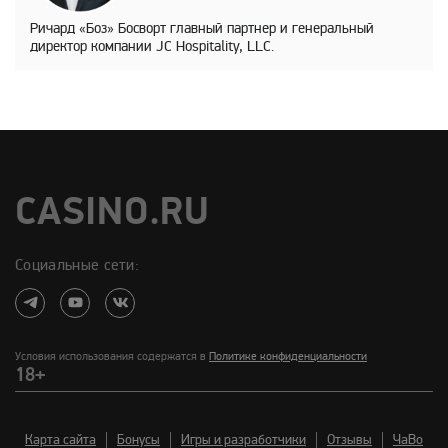
Ричард «Боз» Босворт главный партнер и генеральный
директор компании JC Hospitality, LLC.
CASINO.RU
Социальные сети:
Условия использования содержатся в
Политике конфиденциальности
18+
Карта сайта
Бонусы
Игры и разработчики
Отзывы
ЧаВо