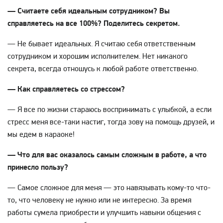
— Считаете себя идеальным сотрудником? Вы
справляетесь на все 100%? Поделитесь секретом.
— Не бывает идеальных. Я считаю себя ответственным
сотрудником и хорошим исполнителем. Нет никакого
секрета, всегда отношусь к любой работе ответственно.
— Как справляетесь со стрессом?
— Я все по жизни стараюсь воспринимать с улыбкой, а если
стресс меня все-таки настиг, тогда зову на помощь друзей, и
мы едем в караоке!
— Что для вас оказалось самым сложным в работе, а что
принесло пользу?
— Самое сложное для меня — это навязывать кому-то что-
то, что человеку не нужно или не интересно. За время
работы сумела приобрести и улучшить навыки общения с