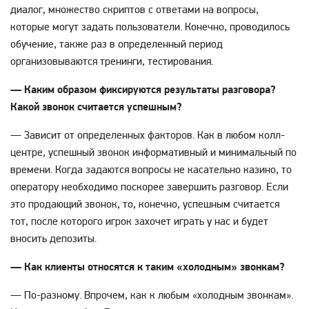
диалог, множество скриптов с ответами на вопросы,
которые могут задать пользователи. Конечно, проводилось
обучение, также раз в определенный период
организовываются тренинги, тестирования.
— Каким образом фиксируются результаты разговора?
Какой звонок считается успешным?
— Зависит от определенных факторов. Как в любом колл-
центре, успешный звонок информативный и минимальный по
времени. Когда задаются вопросы не касательно казино, то
оператору необходимо поскорее завершить разговор. Если
это продающий звонок, то, конечно, успешным считается
тот, после которого игрок захочет играть у нас и будет
вносить депозиты.
— Как клиенты относятся к таким «холодным» звонкам?
— По-разному. Впрочем, как к любым «холодным звонкам».