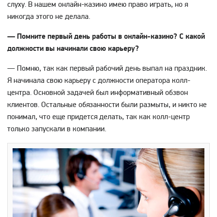
слуху. В нашем онлайн-казино имею право играть, но я
никогда этого не делала.
— Помните первый день работы в онлайн-казино? С какой
должности вы начинали свою карьеру?
— Помню, так как первый рабочий день выпал на праздник.
Я начинала свою карьеру с должности оператора колл-
центра. Основной задачей был информативный обзвон
клиентов. Остальные обязанности были размыты, и никто не
понимал, что еще придется делать, так как колл-центр
только запускали в компании.