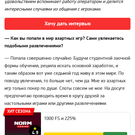
удовольствием вспоминает работу оператором и делится
интересными случаями из общения с игроками.
Хочу дать интервью
— Как вы попали в мир азартных игр? Сами увлекаетесь
подобными развлечениями?
— Попала совершенно случайно. Будучи студенткой заочной
формы обучения, решила искать основной заработок, и
таким образом вот уже седьмой год живу в этом мире. По
поводу увлечения, то больше нет, чем да. Мне из азартных
игр только покер по душе. Слоты совсем не мое. На досуге
предпочитаю проводить время в кругу друзей за
настольными играми или другими развлечениями.
ХИТ СЕЗОНА
1000 FS и 225%
4.9