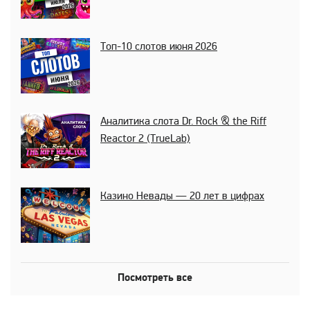
Топ-10 слотов июня 2026
Аналитика слота Dr. Rock & the Riff
Reactor 2 (TrueLab)
Казино Невады — 20 лет в цифрах
Посмотреть все