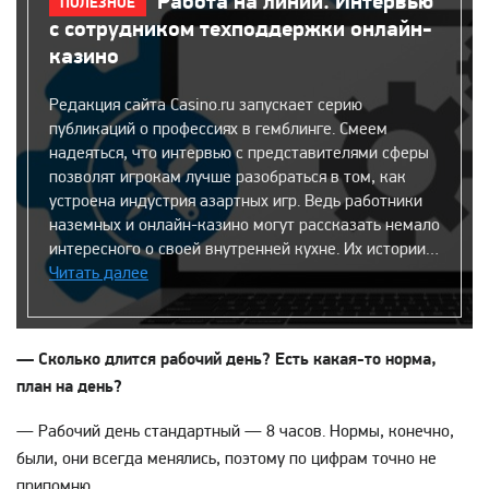
Работа на линии. Интервью
ПОЛЕЗНОЕ
с сотрудником техподдержки онлайн-
казино
Редакция сайта Casino.ru запускает серию
публикаций о профессиях в гемблинге. Смеем
надеяться, что интервью с представителями сферы
позволят игрокам лучше разобраться в том, как
устроена индустрия азартных игр. Ведь работники
наземных и онлайн-казино могут рассказать немало
интересного о своей внутренней кухне. Их истории…
Читать далее
— Сколько длится рабочий день? Есть какая-то норма,
план на день?
— Рабочий день стандартный — 8 часов. Нормы, конечно,
были, они всегда менялись, поэтому по цифрам точно не
припомню.