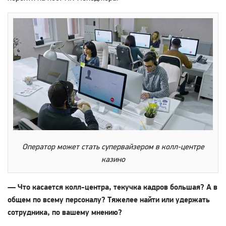
Оператор может стать супервайзером в колл-центре
казино
— Что касается колл-центра, текучка кадров большая? А в
общем по всему персоналу? Тяжелее найти или удержать
сотрудника, по вашему мнению?