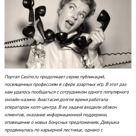
Портал Casino.ru продолжает серию публикаций,
посвященных профессиям в сфере азартных игр. В этот раз
нам удалось пообщаться с сотрудником одного популярного
онлайн-казино. Анастасия долгое время работала
оператором колл-центра. В ее задачи входили обзвон
клиентов, оказание информационной поддержки,
оповещение о новых бонусных предложениях. Девушка
продвинулась по карьерной лестнице, однако с