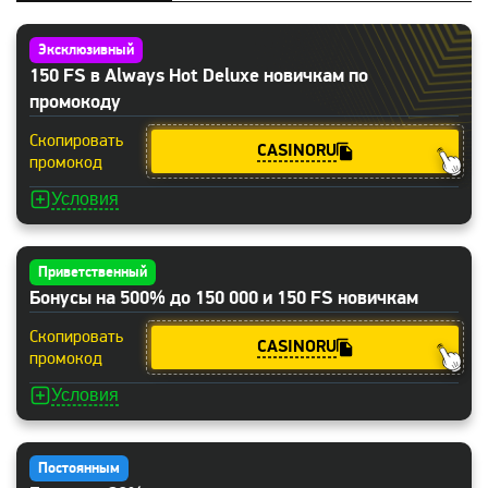
Эксклюзивный
150 FS в Always Hot Deluxe новичкам по
промокоду
Скопировать
CASINORU
промокод
Условия
Приветственный
Бонусы на 500% до 150 000 и 150 FS новичкам
Скопировать
CASINORU
промокод
Условия
Постоянным