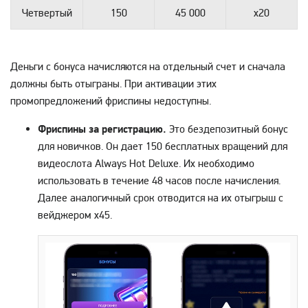
Четвертый
150
45 000
х20
Деньги с бонуса начисляются на отдельный счет и сначала
должны быть отыграны. При активации этих
промопредложений фриспины недоступны.
Фриспины за регистрацию.
Это бездепозитный бонус
для новичков. Он дает 150 бесплатных вращений для
видеослота Always Hot Deluxe. Их необходимо
использовать в течение 48 часов после начисления.
Далее аналогичный срок отводится на их отыгрыш с
вейджером х45.