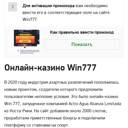
Для активации промокода
вам необходимо
ввести его в соответствующее поле на сайте
ЗАПРЕЩЕННЫЕ СТРАНЫ
Win777.
Нет ограничений
Как правильно ввести промокод
Показать
СЛУЖБА ПОДДЕРЖКИ
Онлайн-казино Win777
Live Chat
Да
E-mail
Да
В 2020 году индустрия азартных развлечений пополнилась
Языки службы
Казахский,
Узбекский,
Турецкий,
новым проектом, создатели которого предложили
поддержки
Английский,
Русский
пользователям неплохие условия. Это было онлайн-казино
Win 777, запущенное компанией Activ Agua Alianza Limitada
из Коста-Рики. На сайт добавили около 2000 слотов,
проработали приветственные бонусы и подключили
ФИНАНСОВАЯ ИНФОРМАЦИЯ
платформу со ставками на спорт.