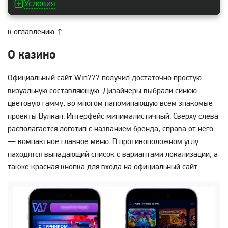
Условия
к оглавлению ↑
О казино
Официальный сайт Win777 получил достаточно простую
визуальную составляющую. Дизайнеры выбрали синюю
цветовую гамму, во многом напоминающую всем знакомые
проекты Вулкан. Интерфейс минималистичный. Сверху слева
располагается логотип с названием бренда, справа от него
— компактное главное меню. В противоположном углу
находятся выпадающий список с вариантами локализации, а
также красная кнопка для входа на официальный сайт.