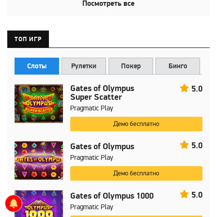
Посмотреть все
ТОП ИГР
Слоты
Рулетки
Покер
Бинго
Gates of Olympus
5.0
Super Scatter
Pragmatic Play
Демо бесплатно
5.0
Gates of Olympus
Pragmatic Play
Демо бесплатно
5.0
Gates of Olympus 1000
Pragmatic Play