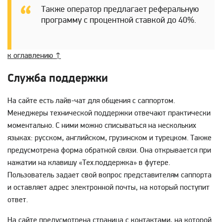
Также оператор предлагает реферальную
программу с процентной ставкой до 40%.
к оглавлению ↑
Служба поддержки
На сайте есть лайв-чат для общения с саппортом.
Менеджеры технической поддержки отвечают практически
моментально. С ними можно списываться на нескольких
языках: русском, английском, грузинском и турецком. Также
предусмотрена форма обратной связи. Она открывается при
нажатии на клавишу «Тех.поддержка» в футере.
Пользователь задает свой вопрос представителям саппорта
и оставляет адрес электронной почты, на который поступит
ответ.
На сайте предусмотрена страница с контактами, на которой