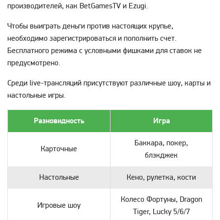
производителей, как BetGamesTV и Ezugi.
Чтобы выиграть деньги против настоящих крупье,
необходимо зарегистрироваться и пополнить счет.
Бесплатного режима с условными фишками для ставок не
предусмотрено.
Среди live-трансляций присутствуют различные шоу, карты и
настольные игры.
Разновидность
Игра
Баккара, покер,
Карточные
блэкджек
Настольные
Кено, рулетка, кости
Колесо Фортуны, Dragon
Игровые шоу
Tiger, Lucky 5/6/7