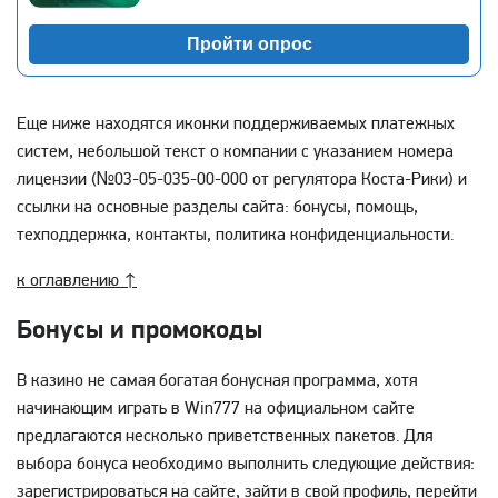
Пройти опрос
Еще ниже находятся иконки поддерживаемых платежных
систем, небольшой текст о компании с указанием номера
лицензии (№03-05-035-00-000 от регулятора Коста-Рики) и
ссылки на основные разделы сайта: бонусы, помощь,
техподдержка, контакты, политика конфиденциальности.
к оглавлению ↑
Бонусы и промокоды
В казино не самая богатая бонусная программа, хотя
начинающим играть в Win777 на официальном сайте
предлагаются несколько приветственных пакетов. Для
выбора бонуса необходимо выполнить следующие действия:
зарегистрироваться на сайте, зайти в свой профиль, перейти