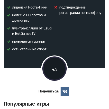
лицензия Коста-Рики
подтверждение
регистрации по телефону
более 2000 слотов и
других игр
live-трансляции от Ezugi
и BetGamesTV
проводятся турниры
есть ставки на спорт
4.5
Поделиться:
Популярные игры