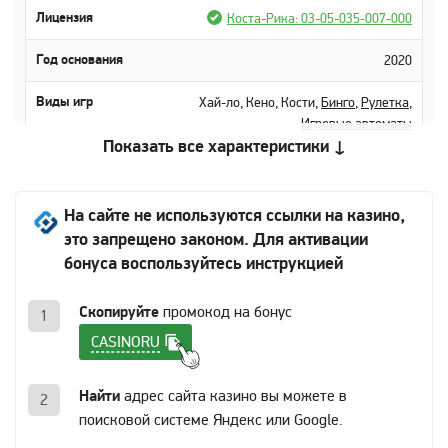
Лицензия
Коста-Рика: 03-05-035-007-000
Год основания
2020
Виды игр
Хай-ло,
Кено,
Кости,
Бинго
,
Рулетка
,
Игровые автоматы
Показать все характеристики ↓
Провайдеры
Pragmatic Play
,
Igrosoft
,
NetEnt
,
Amusnet
,
Amatic
,
Belatra
,
Play'n GO
,
Playson
,
Red Tiger
,
Push Gaming
,
На сайте не используются ссылки на казино,
Spinomenal
это запрещено законом. Для активации
бонуса воспользуйтесь инструкцией
Количество игр
5084
Скопируйте
промокод на бонус
Языки
Казахский,
Узбекский,
Турецкий,
Английский,
Русский
CASINORU
Приложение
Windows
Найти
адрес сайта казино вы можете в
Партнерская программа
Да
поисковой системе Яндекс или Google.