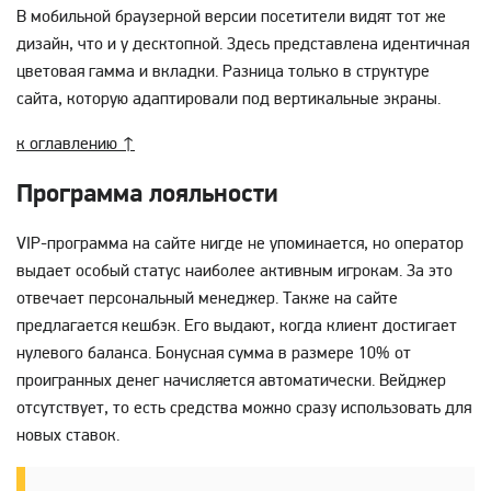
В мобильной браузерной версии посетители видят тот же
дизайн, что и у десктопной. Здесь представлена идентичная
цветовая гамма и вкладки. Разница только в структуре
сайта, которую адаптировали под вертикальные экраны.
к оглавлению ↑
Программа лояльности
VIP-программа на сайте нигде не упоминается, но оператор
выдает особый статус наиболее активным игрокам. За это
отвечает персональный менеджер. Также на сайте
предлагается кешбэк. Его выдают, когда клиент достигает
нулевого баланса. Бонусная сумма в размере 10% от
проигранных денег начисляется автоматически. Вейджер
отсутствует, то есть средства можно сразу использовать для
новых ставок.