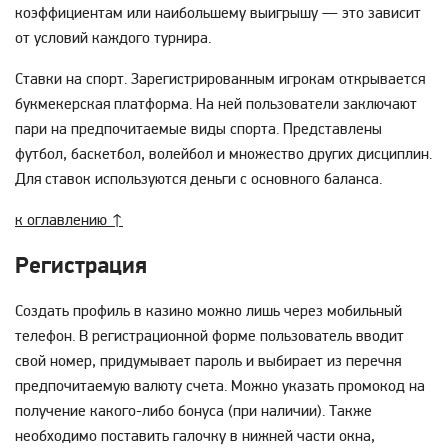
коэффициентам или наибольшему выигрышу — это зависит
от условий каждого турнира.
Ставки на спорт. Зарегистрированным игрокам открывается
букмекерская платформа. На ней пользователи заключают
пари на предпочитаемые виды спорта. Представлены
футбол, баскетбол, волейбол и множество других дисциплин.
Для ставок используются деньги с основного баланса.
к оглавлению ↑
Регистрация
Создать профиль в казино можно лишь через мобильный
телефон. В регистрационной форме пользователь вводит
свой номер, придумывает пароль и выбирает из перечня
предпочитаемую валюту счета. Можно указать промокод на
получение какого-либо бонуса (при наличии). Также
необходимо поставить галочку в нижней части окна,