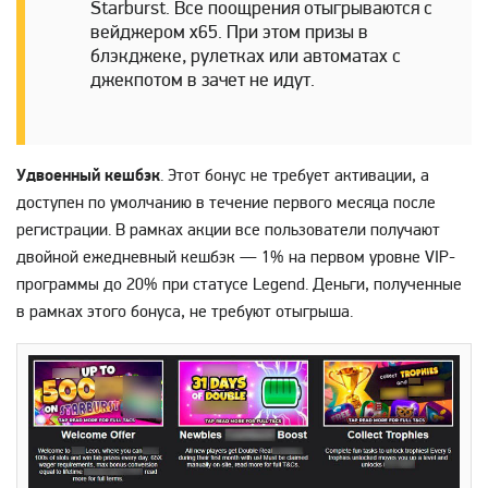
Starburst. Все поощрения отыгрываются с
вейджером х65. При этом призы в
блэкджеке, рулетках или автоматах с
джекпотом в зачет не идут.
Удвоенный кешбэк
. Этот бонус не требует активации, а
доступен по умолчанию в течение первого месяца после
регистрации. В рамках акции все пользователи получают
двойной ежедневный кешбэк — 1% на первом уровне VIP-
программы до 20% при статусе Legend. Деньги, полученные
в рамках этого бонуса, не требуют отыгрыша.