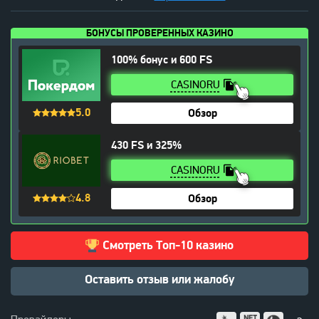
БОНУСЫ ПРОВЕРЕННЫХ КАЗИНО
100% бонус и 600 FS
CASINORU
5.0
Обзор
430 FS и 325%
CASINORU
4.8
Обзор
Смотреть Топ-10 казино
Оставить отзыв
или жалобу