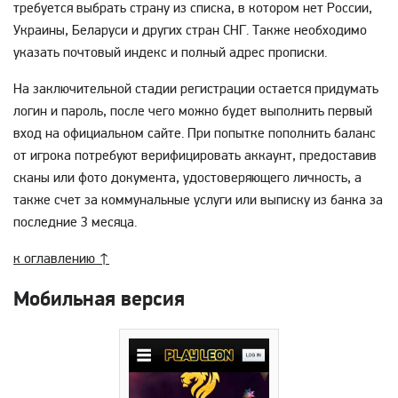
требуется выбрать страну из списка, в котором нет России,
Украины, Беларуси и других стран СНГ. Также необходимо
указать почтовый индекс и полный адрес прописки.
На заключительной стадии регистрации остается придумать
логин и пароль, после чего можно будет выполнить первый
вход на официальном сайте. При попытке пополнить баланс
от игрока потребуют верифицировать аккаунт, предоставив
сканы или фото документа, удостоверяющего личность, а
также счет за коммунальные услуги или выписку из банка за
последние 3 месяца.
к оглавлению ↑
Мобильная версия