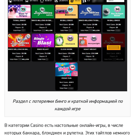
Раздел с лотереями бинго и краткой информацией по
каждой игре
В категории Casino есть настольные онлайн-игры, в числе
которых баккара, блэкджек и рулетка. Этих тайтлов немного