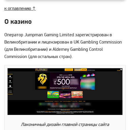
к оглавлению ↑
О казино
Оператор Jumpman Gaming Limited зарегистрирован в
Великобритании и лицензирован в UK Gambling Commission
(для Великобритании) и Alderney Gambling Control
Commission (для остальных стран).
Лаконичный дизайн главной страницы сайта