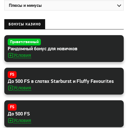
Плюсы и минусы
Мин. депозит:
10
БОНУСЫ КАЗИНО
Мин. сумма вывода:
1
Валюта счета:
GBP
Приветственный
Рандомный бонус для новичков
Лимит на вывод
5 000 в день
средств:
Условия
Ограничение за
Без ограничений
транзакцию:
FS
До 500 FS в слотах Starburst и Fluffy Favourites
Способы пополнения
Мир, СБП,
Visa
,
Mastercard
,
PayPal
,
Условия
paysafecard
, Maestro
Способы вывода
Мир, СБП,
Visa
,
Mastercard
,
PayPal
,
FS
paysafecard
, Maestro
До 500 FS
Условия
Скорость выплат:
0-48 часов