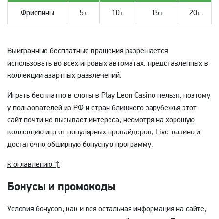
Фриспины
5+
10+
15+
20+
Выигранные бесплатные вращения разрешается
использовать во всех игровых автоматах, представленных в
коллекции азартных развлечений.
Играть бесплатно в слоты в Play Leon Casino нельзя, поэтому
у пользователей из РФ и стран ближнего зарубежья этот
сайт почти не вызывает интереса, несмотря на хорошую
коллекцию игр от популярных провайдеров, Live-казино и
достаточно обширную бонусную программу.
к оглавлению ↑
Бонусы и промокоды
Условия бонусов, как и вся остальная информация на сайте,