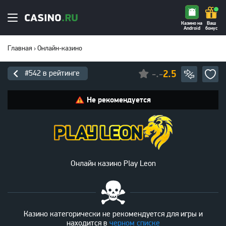
Казино на
Ваш
Android
бонус
Главная
›
Онлайн-казино
2.5
#542 в рейтинге
Не рекомендуется
Онлайн казино Play Leon
Казино категорически не рекомендуется для игры и
находится в
черном списке