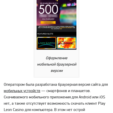
Оформление
мобильной браузерной
версии
Оператором была разработана браузерная версия сайта для
мобильных устройств
— смартфонов и планшетов.
Скачиваемого мобильного приложения для Android или iOS
нет, а также отсутствует возможность скачать клиент Play
Leon Casino для компьютера. В этом нет острой