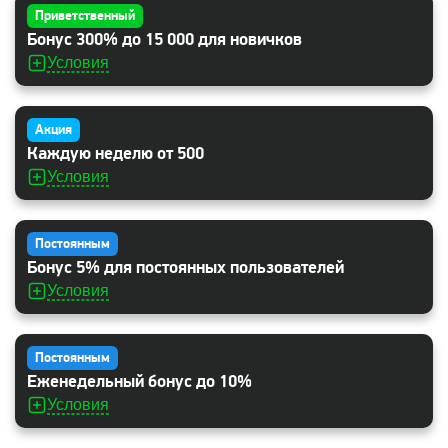
Приветственный
Языки службы
Казахский,
Английский,
Русский
Бонус 300% до 15 000 для новичков
поддержки
Условия
ФИНАНСОВАЯ ИНФОРМАЦИЯ
Акция
Каждую неделю от 500
Мин. депозит:
100
Условия
Мин. сумма вывода:
1100
Постоянным
Валюта счета:
RUB
Бонус 5% для постоянных пользователей
Условия
Лимит на вывод
750 000 в месяц
средств:
Постоянным
Ограничение за
Без ограничений
Еженедельный бонус до 10%
транзакцию:
Условия
Способы пополнения
Мир, СБП,
Visa
,
Mastercard
, Tether,
Bitcoin
,
Ethereum
,
Tron
, Piastrix