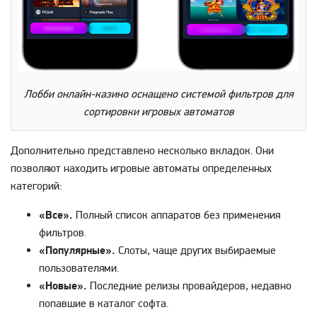
Лобби онлайн-казино оснащено системой фильтров для
сортировки игровых автоматов
Дополнительно представлено несколько вкладок. Они
позволяют находить игровые автоматы определенных
категорий:
«Все».
Полный список аппаратов без применения
фильтров.
«Популярные».
Слоты, чаще других выбираемые
пользователями.
«Новые».
Последние релизы провайдеров, недавно
попавшие в каталог софта.