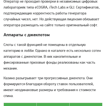
Оператор не проходил проверки в независимых цифровых
лабораториях типа eCOGRA, iTech Labs и GLI. Сертификатов,
подтверждающих корректность работы генератора
случайных чисел, нет. Но действующая лицензия обязывает
оператора размещать на сайте только оригинальный софт.
Аппараты с джекпотом
Слоты с такой функцией не помещены в отдельную
категорию в лобби. Однако в каталоге есть несколько сотен
аппаратов с джекпотом. В них накопительные и
фиксированные призовые фонды реализованы как часть
механик.
Казино разыгрывает три прогрессивных джекпота. Они
формируются благодаря обороту ставок пользователей,
имеют неодинаковые размеры и требования к стоимости
спина.