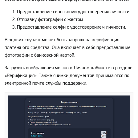
Предоставление скан-копии удостоверения личности.
Отправку фотографии с жестом.
Предоставление селфи с удостоверением личности.
В редких случаях может быть запрошена верификация
платежного средства. Она включает в себя предоставление
фотографии с банковской картой.
Загрузить изображения можно в Личном кабинете в разделе
«Верификация». Также снимки документов принимаются по
электронной почте службы поддержки.