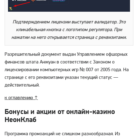
Подтверждением лицензии выступает валидатор. Это
кликабельная кнопка с логотипом регулятора. При
нажатии на него открывается страница с реквизитами.
Разрешительный документ выдан Управлением офшорных
финансов штата Анжуан в соответствии с Законом о
лицензировании компьютерных игр № 007 от 2005 года. На
странице с его реквизитами указан текущий статус —
действительный.
к оглавлению ↑
Бонусы и акции от онлайн-казино
НеонКлаб
Программа промоакций не слишком разнообразная. Из