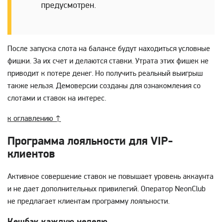
предусмотрен.
После запуска слота на балансе будут находиться условные
фишки. За их счет и делаются ставки. Утрата этих фишек не
приводит к потере денег. Но получить реальный выигрыш
также нельзя. Демоверсии созданы для ознакомления со
слотами и ставок на интерес.
к оглавлению ↑
Программа лояльности для VIP-
клиентов
Активное совершение ставок не повышает уровень аккаунта
и не дает дополнительных привилегий. Оператор NeonClub
не предлагает клиентам программу лояльности.
Кешбэк каждую неделю