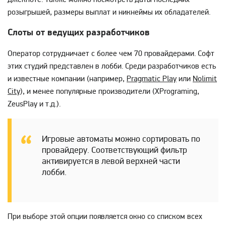
розыгрышей, размеры выплат и никнеймы их обладателей.
Слоты от ведущих разработчиков
Оператор сотрудничает с более чем 70 провайдерами. Софт
этих студий представлен в лобби. Среди разработчиков есть
и известные компании (например,
Pragmatic Play
или
Nolimit
City
), и менее популярные производители (XPrograming,
ZeusPlay и т.д.).
Игровые автоматы можно сортировать по
провайдеру. Соответствующий фильтр
активируется в левой верхней части
лобби.
При выборе этой опции появляется окно со списком всех