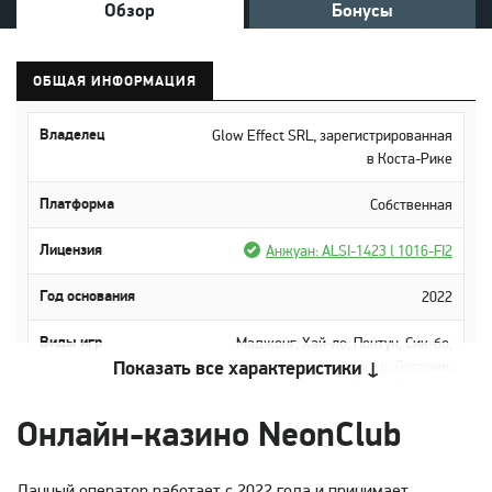
Обзор
Бонусы
ОБЩАЯ ИНФОРМАЦИЯ
Владелец
Glow Effect SRL, зарегистрированная
в Коста-Рике
Платформа
Собственная
Лицензия
Анжуан: ALSI-1423 l 1016-FI2
Год основания
2022
Виды игр
Маджонг,
Хай-ло,
Понтун,
Сик-бо,
Показать все характеристики ↓
Покер
,
Крэпс,
Live-дилер
,
Лотереи,
Скретч-карты,
Кено,
Кости,
Баккара,
Блэкджек
,
Бинго
,
Видеопокер,
Онлайн-казино NeonClub
Рулетка
,
Игровые автоматы
Провайдеры
Betsoft
,
BGaming
,
Pragmatic Play
,
Данный оператор работает с 2022 года и принимает