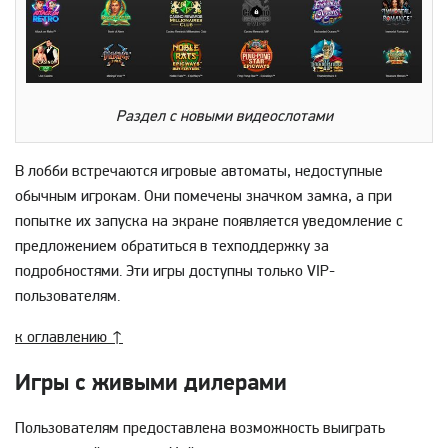
Раздел с новыми видеослотами
В лобби встречаются игровые автоматы, недоступные
обычным игрокам. Они помечены значком замка, а при
попытке их запуска на экране появляется уведомление с
предложением обратиться в техподдержку за
подробностями. Эти игры доступны только VIP-
пользователям.
к оглавлению ↑
Игры с живыми дилерами
Пользователям предоставлена возможность выиграть