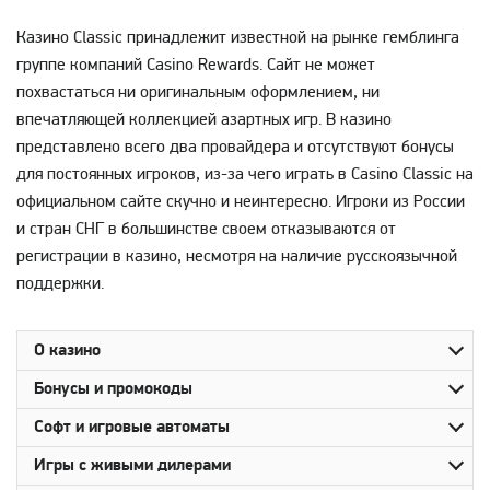
Мобильная версия
Да
Казино Classic принадлежит известной на рынке гемблинга
Партнерская программа
Нет
группе компаний Casino Rewards. Сайт не может
похвастаться ни оригинальным оформлением, ни
впечатляющей коллекцией азартных игр. В казино
представлено всего два провайдера и отсутствуют бонусы
СЛУЖБА ПОДДЕРЖКИ
для постоянных игроков, из-за чего играть в Casino Classic на
Live Chat
Да
официальном сайте скучно и неинтересно. Игроки из России
и стран СНГ в большинстве своем отказываются от
E-mail
Да
регистрации в казино, несмотря на наличие русскоязычной
поддержки.
Языки службы
Французский,
Немецкий,
Английский,
поддержки
Русский
О казино
Бонусы и промокоды
ФИНАНСОВАЯ ИНФОРМАЦИЯ
Софт и игровые автоматы
Мин. депозит:
10
Игры с живыми дилерами