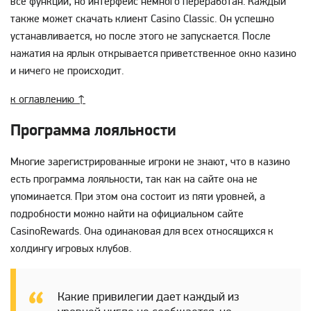
все функции, но интерфейс немного переработан. Каждый
также может скачать клиент Casino Classic. Он успешно
устанавливается, но после этого не запускается. После
нажатия на ярлык открывается приветственное окно казино
и ничего не происходит.
к оглавлению ↑
Программа лояльности
Многие зарегистрированные игроки не знают, что в казино
есть программа лояльности, так как на сайте она не
упоминается. При этом она состоит из пяти уровней, а
подробности можно найти на официальном сайте
CasinoRewards. Она одинаковая для всех относящихся к
холдингу игровых клубов.
Какие привилегии дает каждый из