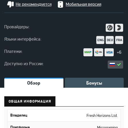
Не рекомендуется
Мобильная версия
Провайдеры:
Языки интерфейса:
ENG
DEU
FRA
Платежи:
+6
Доступно из России:
Обзор
Бонусы
ОБЩАЯ ИНФОРМАЦИЯ
Владелец
Fresh Horizons Ltd.
Платформа
Microgaming