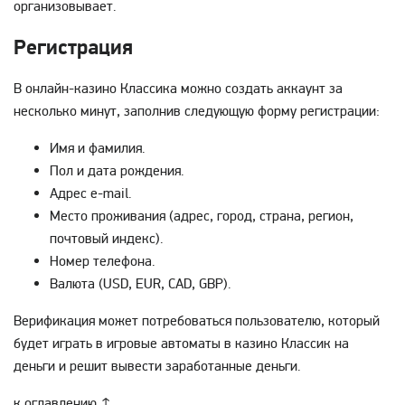
организовывает.
Регистрация
В онлайн-казино Классика можно создать аккаунт за
несколько минут, заполнив следующую форму регистрации:
Имя и фамилия.
Пол и дата рождения.
Адрес e-mail.
Место проживания (адрес, город, страна, регион,
почтовый индекс).
Номер телефона.
Валюта (USD, EUR, CAD, GBP).
Верификация может потребоваться пользователю, который
будет играть в игровые автоматы в казино Классик на
деньги и решит вывести заработанные деньги.
к оглавлению ↑