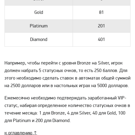
Gold
81
Platinum
201
Diamond
401
Например, чтобы перейти с уровня Bronze на Silver, игрок
должен набрать 5 статусных очков, то есть 250 баллов. Для
этого необходимо сделать ставок в автоматах общей суммой
на 2500 долларов или в настольных играх на 5000 долларов.
Ежемесячно необходимо подтверждать заработанный VIP-
статус, набирая определенное количество статусных очков в
течение месяца: 1 для Bronze, 4 для Silver, 40 для Gold, 100
для Platinum и 200 для Diamond.
к оглавлению ↑