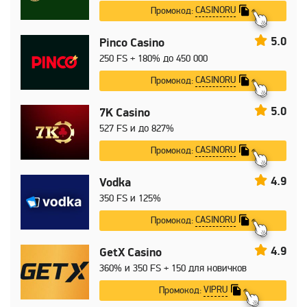
CASINORU
Промокод:
5.0
Pinco Casino
250 FS + 180% до 450 000
CASINORU
Промокод:
5.0
7K Casino
527 FS и до 827%
CASINORU
Промокод:
4.9
Vodka
350 FS и 125%
CASINORU
Промокод:
4.9
GetX Casino
360% и 350 FS + 150 для новичков
VIPRU
Промокод: