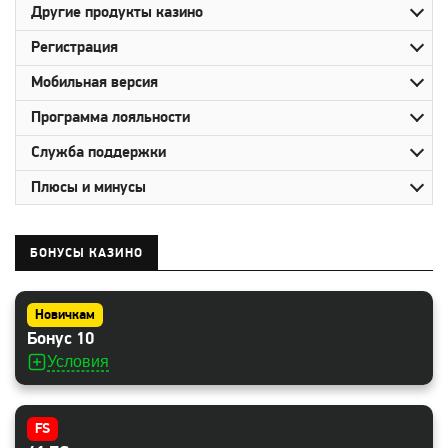
Мин. сумма вывода:
50
Другие продукты казино
Регистрация
Валюта счета:
USD, EUR, GBP, CAD
Мобильная версия
Лимит на вывод
5 000 в день
средств:
Программа лояльности
Служба поддержки
Ограничение за
Без ограничений
транзакцию:
Плюсы и минусы
Способы пополнения
Мир, СБП,
Visa
,
Mastercard
,
Skrill
,
Neteller, ecoPayz,
paysafecard
,
БОНУСЫ КАЗИНО
MuchBetter
Способы вывода
Мир, СБП,
Visa
,
Mastercard
,
Skrill
,
Новичкам
Neteller, ecoPayz,
paysafecard
,
Бонус 10
MuchBetter
Условия
Скорость выплат:
0-48 часов
FS