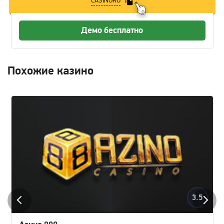
CASINORU
Демо бесплатно
Похожие казино
3.5