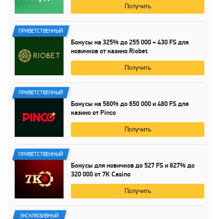
Получить
ПРИВЕТСТВЕННЫЙ
Бонусы на
325%
до
255 000
+
430 FS
для
новичков от казино Riobet
Получить
ПРИВЕТСТВЕННЫЙ
Бонусы на
580%
до
650 000
и
480 FS
для
казино от Pinco
Получить
ПРИВЕТСТВЕННЫЙ
Бонусы для новичков до
527 FS
и
827%
до
320 000
от
7K Casino
Получить
ЭКСКЛЮЗИВНЫЙ