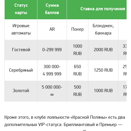
Статус
Сумма
Ставка для получения 1 
карты
баллов
Игровые
Блэкджек,
AR
Покер
автоматы
баккара
1000
330
Гостевой
0-299 999
2000 RUB
RUB
RU
300 000-
650
250
Серебряный
1250 RUB
4 999 999
RUB
RU
5 000 000-
500
170
Золотой
1000 RUB
∞
RUB
RU
Кроме этого, в клубе лояльности «Красной Поляны» есть два
дополнительных VIP-статуса: Бриллиантовый и Премьер —