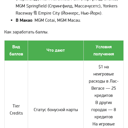
MGM Springfield (Спрингфилд, Массачусетс), Yonkers
Raceway & Empire City (Йонкерс, Нью-Йорк).
В Макао
: MGM Cotai, MGM Macau.
Как заработать баллы.
Вид
Условия
Что дают
баллов
получения
$1 на
неигровые
расходы в Лас-
Вегасе — 25
кредитов
В других
Tier
Статус бонусной карты
городах — 8
Credits
кредитов
На игровые