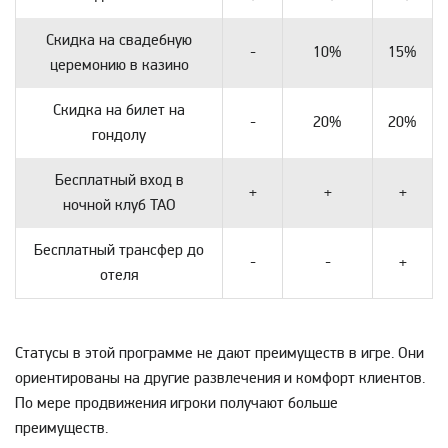
Скидка на свадебную
-
10%
15%
церемонию в казино
Скидка на билет на
-
20%
20%
гондолу
Бесплатный вход в
+
+
+
ночной клуб TAO
Бесплатный трансфер до
-
-
+
отеля
Статусы в этой программе не дают преимуществ в игре. Они
ориентированы на другие развлечения и комфорт клиентов.
По мере продвижения игроки получают больше
преимуществ.