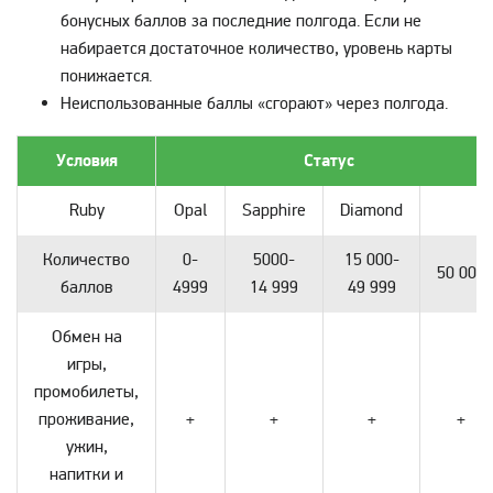
бонусных баллов за последние полгода. Если не
набирается достаточное количество, уровень карты
понижается.
Неиспользованные баллы «сгорают» через полгода.
Условия
Статус
Ruby
Opal
Sapphire
Diamond
Количество
0-
5000-
15 000-
50 000
баллов
4999
14 999
49 999
Обмен на
игры,
промобилеты,
проживание,
+
+
+
+
ужин,
напитки и