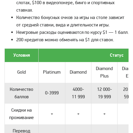
слотах, $100 в видеопокере, бинго и спортивных
ставках.
Количество бонусных очков за игры на столе зависит
от средней ставки, вида и длительности игры.
Неигровые расходы оцениваются по курсу $1 — 1 балл.
200 кредитов можно обменять на $1 для ставок.
Условия
Статус
Diamond
Diam
Gold
Platinum
Diamond
Plus
Eli
Количество
4000-
12 000-
20 0
0-3999
баллов
11 999
19 999
59 9
Скидки на
+
+
+
+
проживание
Перевод