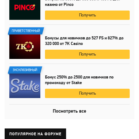
казино от Pinco
Получить
ПРИВЕТСТВЕННЫЙ
Бонусы для новичков до
527 FS
и
827%
до
320 000
от
7K Casino
Получить
ЭКСКЛЮЗИВНЫЙ
Бонус
250%
до
2500 для
новичков по
промокоду от Stake
Получить
Посмотреть все
ПОПУЛЯРНОЕ НА ФОРУМЕ