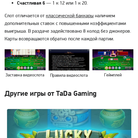
Счастливая 6
— 1 к 12 или 1 к 20.
Слот отличается от
классической баккары
наличием
дополнительных ставок с повышенными коэффициентами
выигрыша. В раздаче задействовано 8 колод без джокеров.
Карты возвращаются обратно после каждой партии.
Заставка видеослота
Геймплей
Правила видеослота
Другие игры от TaDa Gaming