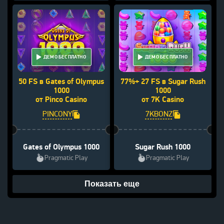
ДЕМО БЕСПЛАТНО
ДЕМО БЕСПЛАТНО
50 FS в Gates of Olympus
77%+ 27 FS в Sugar Rush
1000
1000
от Pinco Casino
от 7K Casino
PINCONY
7KBONZ
Gates of Olympus 1000
Sugar Rush 1000
Pragmatic Play
Pragmatic Play
Показать еще