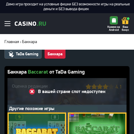
Казино на
Ваш
Android
бонус
Главная
›
Баккара
TaDa Gaming
Баккара
Баккара
Baccarat
от TaDa Gaming
Оценка редакции
4.1
В вашей стране слот недоступен
Другие похожие игры
Играть демо
Бонусы слота