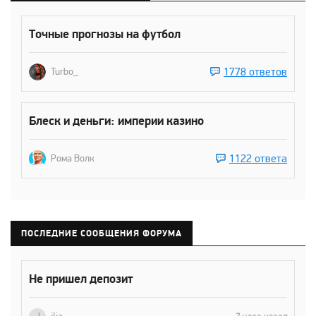
Точные прогнозы на футбол
1778 ответов
Turbo_
Блеск и деньги: империи казино
1122 ответа
Рома Волк
ПОСЛЕДНИЕ СООБЩЕНИЯ ФОРУМА
Не пришел депозит