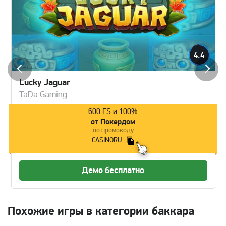
4.4
Lucky Jaguar
TaDa Gaming
600 FS и 100%
от Покердом
по промокоду
CASINORU
Демо бесплатно
Похожие игры в категории баккара