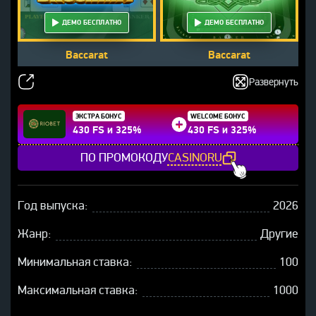
ДЕМО БЕСПЛАТНО
ДЕМО БЕСПЛАТНО
Baccarat
Baccarat
Развернуть
ЭКСТРА БОНУС
WELCOME БОНУС
430 FS и 325%
430 FS и 325%
ПО ПРОМОКОДУ
CASINORU
Год выпуска:
2026
Жанр:
Другие
Минимальная ставка:
100
Максимальная ставка:
1000