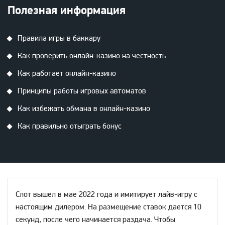
Полезная информация
Правила игры в баккару
Как проверить онлайн-казино на честность
Как работает онлайн-казино
Принципы работы игровых автоматов
Как избежать обмана в онлайн-казино
Как правильно отыграть бонус
Слот вышел в мае 2022 года и имитирует лайв-игру с
настоящим дилером. На размещение ставок дается 10
секунд, после чего начинается раздача. Чтобы