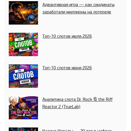
Адвантивная игра — как синдикаты
заработали миллионы на лотереях
Топ-10 слотов июля 2026
Топ-10 слотов июня 2026
Аналитика слота Dr. Rock & the Riff
Reactor 2 (TrueLab)
Казино Невады — 20 лет в цифрах