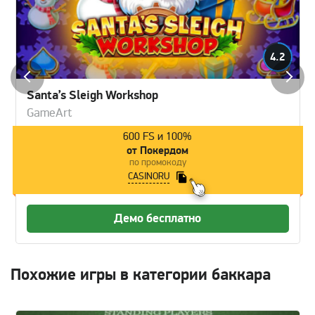
4.2
Santa’s Sleigh Workshop
GameArt
600 FS и 100%
от Покердом
по промокоду
CASINORU
Демо бесплатно
Похожие игры в категории баккара