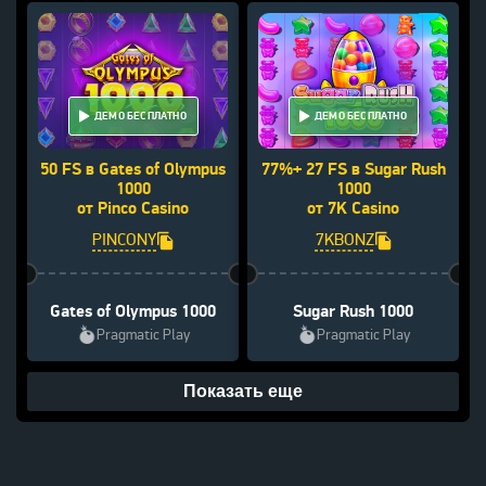
ДЕМО БЕСПЛАТНО
ДЕМО БЕСПЛАТНО
50 FS в Gates of Olympus
77%+ 27 FS в Sugar Rush
1000
1000
от Pinco Casino
от 7K Casino
PINCONY
7KBONZ
Gates of Olympus 1000
Sugar Rush 1000
Pragmatic Play
Pragmatic Play
Показать еще