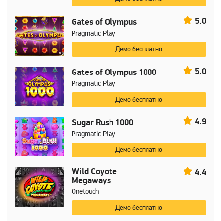
5.0
Gates of Olympus
Pragmatic Play
Демо бесплатно
5.0
Gates of Olympus 1000
Pragmatic Play
Демо бесплатно
4.9
Sugar Rush 1000
Pragmatic Play
Демо бесплатно
Wild Coyote
4.4
Megaways
Onetouch
Демо бесплатно