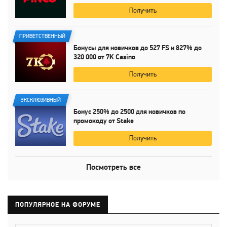
Получить
ПРИВЕТСТВЕННЫЙ
Бонусы для новичков до
527 FS
и
827%
до
320 000
от
7K Casino
Получить
ЭКСКЛЮЗИВНЫЙ
Бонус
250%
до
2500 для
новичков по
промокоду от Stake
Получить
Посмотреть все
ПОПУЛЯРНОЕ НА ФОРУМЕ