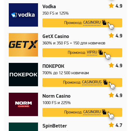
4.9
Vodka
350 FS и 125%
CASINORU
Промокод:
4.9
GetX Casino
360% и 350 FS + 150 для новичков
VIPRU
Промокод:
4.9
ПОКЕРОК
700% до 12 500 новичкам
CASINORUS
Промокод:
4.9
Norm Casino
1000 FS и 225%
CASINORU
Промокод:
4.7
SpinBetter