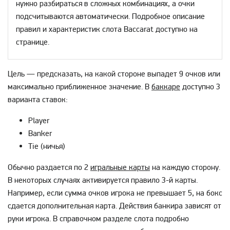
нужно разбираться в сложных комбинациях, а очки
подсчитываются автоматически. Подробное описание
правил и характеристик слота Baccarat доступно на
странице.
Цель — предсказать, на какой стороне выпадет 9 очков или
максимально приближенное значение. В
баккаре
доступно 3
варианта ставок:
Player
Banker
Tie (ничья)
Обычно раздается по 2
игральные карты
на каждую сторону.
В некоторых случаях активируется правило 3-й карты.
Например, если сумма очков игрока не превышает 5, на бокс
сдается дополнительная карта. Действия банкира зависят от
руки игрока. В справочном разделе слота подробно