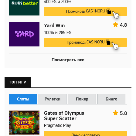
400 FS и 200%
CAS1NORU
Промокод:
4.8
Yard Win
100% и 285 FS
CASINORU
Промокод:
Посмотреть все
ТОП ИГР
Слоты
Рулетки
Покер
Бинго
Gates of Olympus
5.0
Super Scatter
Pragmatic Play
Демо бесплатно