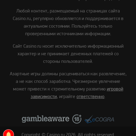
Любой контент, размещаемый на страницах сайта
Сasino.ru, регулярно обновляется и поддерживается в
актуальном состоянии. Пользуйтесь только
проверенными источниками информации.
Сайт Сasino.ru носит исключительно информационный
характер и не принимает денежных платежей со
стороны пользователей.
Азартные игры должны расцениваться как развлечение,
а не как способ заработка. Чрезмерное увлечение
может привести к стремительному развитию
игровой
зависимости
, играйте
ответственно
.
Copyright © Casino.ru 2026. All rights reserved.