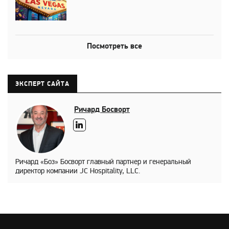
Посмотреть все
ЭКСПЕРТ САЙТА
Ричард Босворт
Ричард «Боз» Босворт главный партнер и генеральный
директор компании JC Hospitality, LLC.