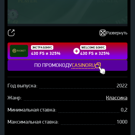
Развернуть
ЭКСТРА БОНУС
WELCOME БОНУС
430 FS и 325%
430 FS и 325%
ПО ПРОМОКОДУ
CASINORU
Год выпуска:
2022
Жанр:
Классика
Минимальная ставка:
0,2
Максимальная ставка:
1000