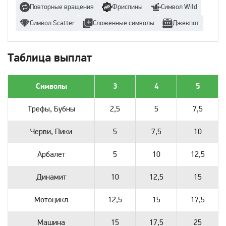
Повторные вращения
Фриспины
Символ Wild
Символ Scatter
Сложенные символы
Джекпот
Таблица выплат
Символы
3
4
5
Трефы, Бубны
2,5
5
7,5
Черви, Пики
5
7,5
10
Арбалет
5
10
12,5
Динамит
10
12,5
15
Мотоцикл
12,5
15
17,5
Машина
15
17,5
25