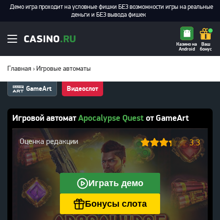
Казино на
Ваш
Android
бонус
Главная
›
Игровые автоматы
GameArt
Видеослот
Игровой автомат
Apocalypse Quest
от GameArt
Оценка редакции
3.3
Играть демо
Бонусы слота