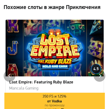
Похожие слоты в жанре Приключения
4.5
Lost Empire: Featuring Ruby Blaze
Mancala Gaming
350 FS и 125%
от Vodka
по промокоду