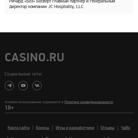
Ричард «Боз» Босворт главный партнер и генеральный
директор компании JC Hospitality, LLC.
CASINO.RU
Социальные сети:
Условия использования содержатся в
Политике конфиденциальности
18+
Карта сайта
Бонусы
Игры и разработчики
Отзывы
ЧаВо