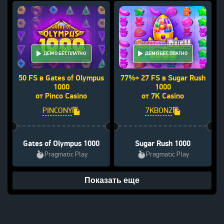
ДЕМО БЕСПЛАТНО
ДЕМО БЕСПЛАТНО
50 FS в Gates of Olympus
77%+ 27 FS в Sugar Rush
1000
1000
от Pinco Casino
от 7K Casino
PINCONY
7KBONZ
Gates of Olympus 1000
Sugar Rush 1000
Pragmatic Play
Pragmatic Play
Показать еще