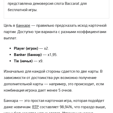
представлена демоверсия слота Baccarat для
бесплатной игры.
Цель в
баккаре
— правильно предсказать исход карточной
партии. Доступно три варианта с разными коэффициентами
выплат:
Player (игрок)
— х2.
Banker (банкир)
— х1,95.
Tie (ничья)
— х9.
Изначально для каждой стороны сдается по две карты. В
зависимости от достоинства рук возможно получение
дополнительной карты — например, это происходит, если
комбинация игрока дает менее 5 очков.
Баккара — это простая карточная игра, которая подойдет
даже новичкам.
RTP
составляет 98,94%, что гораздо выше,