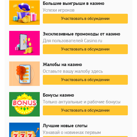
Большие выигрыши в казино
Успехи игроков
Участвовать в обсуждении
Эксклюзивные промокоды от казино
Для пользователей Casino.ru
Участвовать в обсуждении
Жалобы на казино
Оставьте вашу жалобу здесь
Участвовать в обсуждении
Бонусы казино
Только актуальные и рабочие бонусы
Участвовать в обсуждении
Лучшие новые слоты
Узнавай о новинках первым