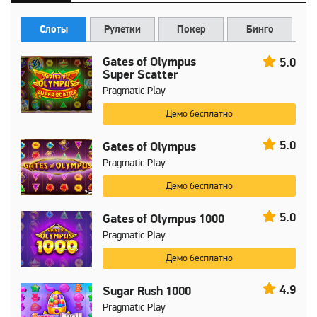
Слоты
Рулетки
Покер
Бинго
Gates of Olympus
5.0
Super Scatter
Pragmatic Play
Демо бесплатно
5.0
Gates of Olympus
Pragmatic Play
Демо бесплатно
5.0
Gates of Olympus 1000
Pragmatic Play
Демо бесплатно
4.9
Sugar Rush 1000
Pragmatic Play