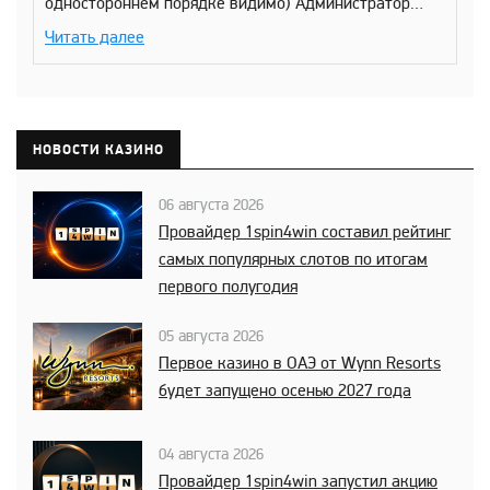
одностороннем порядке видимо) Администратор
сайта надеюсь сделает соответствующие выводы
Читать далее
Здравствуйте. Ваша последняя заявка на вывод
датирована 3 августа. Крайние сроки считаются с
момента подачи последней заявки. Это значит, что
крайний срок наступает 8 августа. Пожалуйста,
НОВОСТИ КАЗИНО
ожидайте вывод в пределах установленных сроков.
На данный момент задержки по выводу нет.
06 августа 2026
Провайдер 1spin4win составил рейтинг
самых популярных слотов по итогам
первого полугодия
05 августа 2026
Первое казино в ОАЭ от Wynn Resorts
будет запущено осенью 2027 года
04 августа 2026
Провайдер 1spin4win запустил акцию