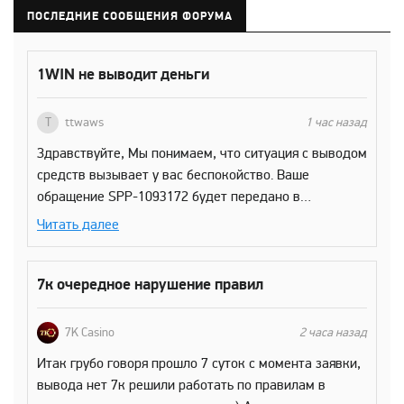
ПОСЛЕДНИЕ СООБЩЕНИЯ ФОРУМА
1WIN не выводит деньги
T
ttwaws
1 час назад
Здравствуйте, Мы понимаем, что ситуация с выводом
средств вызывает у вас беспокойство. Ваше
обращение SPP-1093172 будет передано в
поддержку для получения актуальной информации о
Читать далее
статусе. Поскольку прошло три дня без прогресса, мы
постараемся ускорить процесс и выяснить, почему
задерживается зачисление 14 тыс. рублей. Спасибо
7к очередное нарушение правил
за ваше терпение, и мы постараемся предоставить
обновление как можно скорее. 06.08.2026, прошло
7K Casino
2 часа назад
более 10 дней. Вы моей проблемой вообще
Итак грубо говоря прошло 7 суток с момента заявки,
занимаетесь? Сколько мне еще ждать?
вывода нет 7к решили работать по правилам в