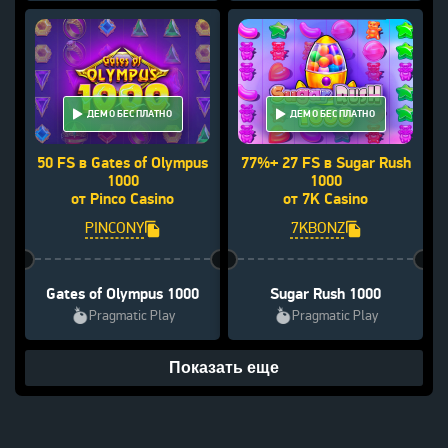
ДЕМО БЕСПЛАТНО
ДЕМО БЕСПЛАТНО
50 FS в Gates of Olympus
77%+ 27 FS в Sugar Rush
1000
1000
от Pinco Casino
от 7K Casino
PINCONY
7KBONZ
Gates of Olympus 1000
Sugar Rush 1000
Pragmatic Play
Pragmatic Play
Показать еще