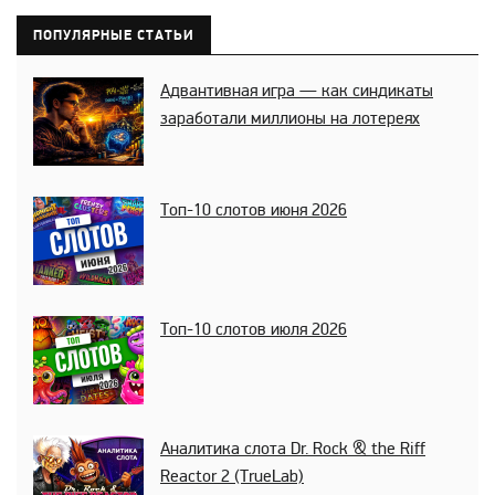
ПОПУЛЯРНЫЕ СТАТЬИ
Адвантивная игра — как синдикаты
заработали миллионы на лотереях
Топ-10 слотов июня 2026
Топ-10 слотов июля 2026
Аналитика слота Dr. Rock & the Riff
Reactor 2 (TrueLab)