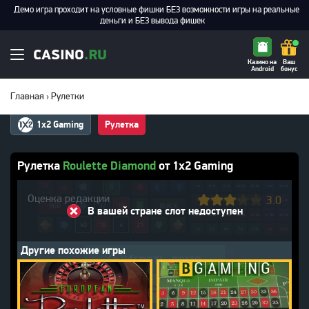
Казино на
Ваш
Android
бонус
Главная
›
Рулетки
1x2 Gaming
Рулетка
Рулетка
Roulette Diamond
от 1x2 Gaming
Оценка редакции
3.0
В вашей стране слот недоступен
Другие похожие игры
Играть демо
Бонусы слота