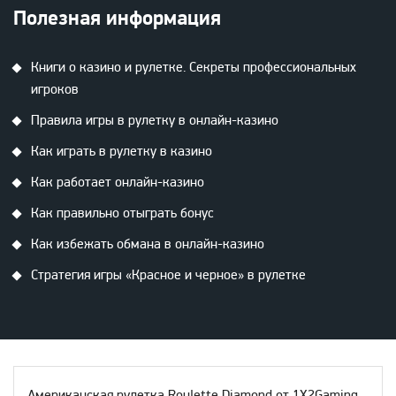
Полезная информация
Книги о казино и рулетке. Секреты профессиональных
игроков
Правила игры в рулетку в онлайн-казино
Как играть в рулетку в казино
Как работает онлайн-казино
Как правильно отыграть бонус
Как избежать обмана в онлайн-казино
Стратегия игры «Красное и черное» в рулетке
Американская рулетка Roulette Diamond от 1X2Gaming.