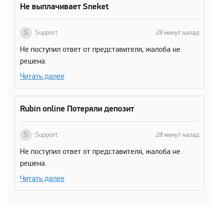
Не выплачивает Sneket
S
Support
28 минут назад
Не поступил ответ от представителя, жалоба не
решена.
Читать далее
Rubin online Потеряли депозит
S
Support
28 минут назад
Не поступил ответ от представителя, жалоба не
решена.
Читать далее