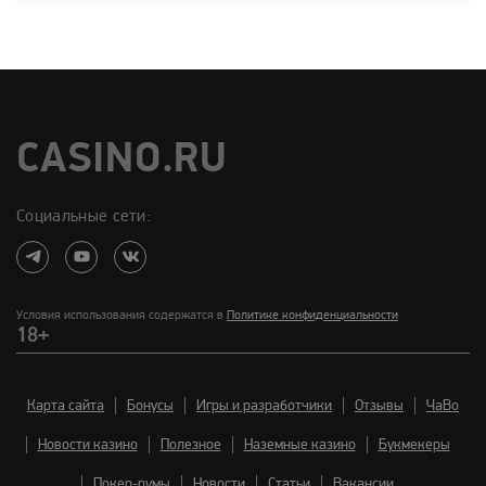
CASINO.RU
Социальные сети:
Условия использования содержатся в
Политике конфиденциальности
18+
Карта сайта
Бонусы
Игры и разработчики
Отзывы
ЧаВо
Новости казино
Полезное
Наземные казино
Букмекеры
Покер-румы
Новости
Статьи
Вакансии