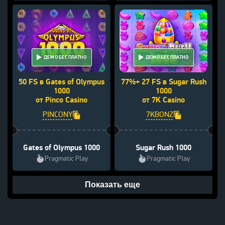
ДЕМО БЕСПЛАТНО
ДЕМО БЕСПЛАТНО
50 FS в Gates of Olympus
77%+ 27 FS в Sugar Rush
1000
1000
от Pinco Casino
от 7K Casino
PINCONY
7KBONZ
Gates of Olympus 1000
Sugar Rush 1000
Pragmatic Play
Pragmatic Play
Показать еще