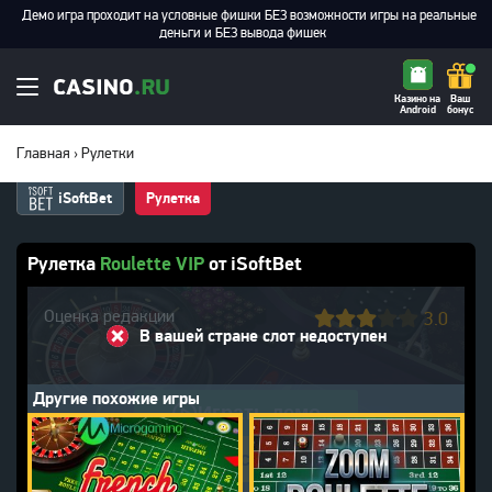
Казино на
Ваш
Android
бонус
Главная
›
Рулетки
iSoftBet
Рулетка
Рулетка
Roulette VIP
от iSoftBet
Оценка редакции
3.0
В вашей стране слот недоступен
Другие похожие игры
Играть демо
Бонусы слота