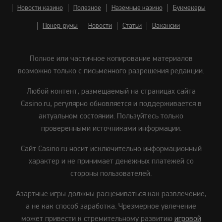
Новости казино
Полезное
Наземные казино
Букмекеры
Покер-румы
Новости
Статьи
Вакансии
Полное или частичное копирование материалов
возможно только с письменного разрешения редакции.
Любой контент, размещаемый на страницах сайта
Сasino.ru, регулярно обновляется и поддерживается в
актуальном состоянии. Пользуйтесь только
проверенными источниками информации.
Сайт Сasino.ru носит исключительно информационный
характер и не принимает денежных платежей со
стороны пользователей.
Азартные игры должны расцениваться как развлечение,
а не как способ заработка. Чрезмерное увлечение
может привести к стремительному развитию
игровой