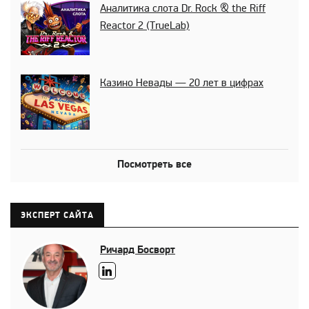
Аналитика слота Dr. Rock & the Riff
Reactor 2 (TrueLab)
Казино Невады — 20 лет в цифрах
Посмотреть все
ЭКСПЕРТ САЙТА
Ричард Босворт