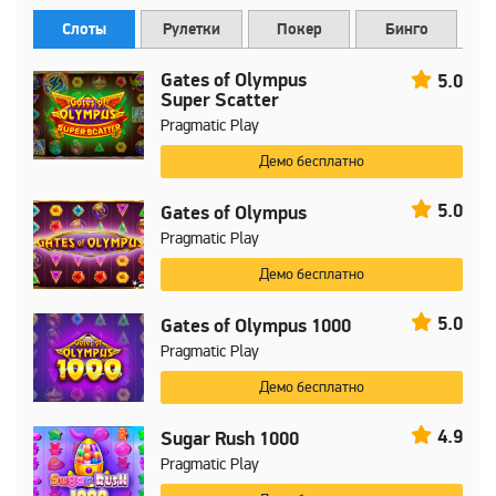
Слоты
Рулетки
Покер
Бинго
Gates of Olympus
5.0
Super Scatter
Pragmatic Play
Демо бесплатно
5.0
Gates of Olympus
Pragmatic Play
Демо бесплатно
5.0
Gates of Olympus 1000
Pragmatic Play
Демо бесплатно
4.9
Sugar Rush 1000
Pragmatic Play