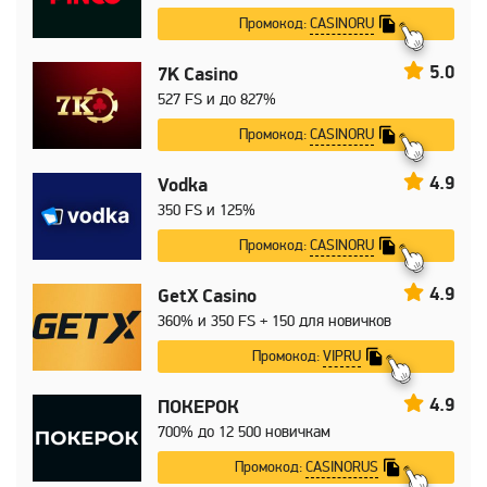
CASINORU
Промокод:
5.0
7K Casino
527 FS и до 827%
CASINORU
Промокод:
4.9
Vodka
350 FS и 125%
CASINORU
Промокод:
4.9
GetX Casino
360% и 350 FS + 150 для новичков
VIPRU
Промокод:
4.9
ПОКЕРОК
700% до 12 500 новичкам
CASINORUS
Промокод: