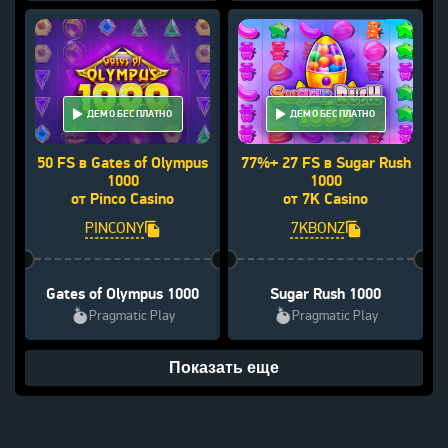
ДЕМО БЕСПЛАТНО
ДЕМО БЕСПЛАТНО
50 FS в Gates of Olympus
77%+ 27 FS в Sugar Rush
1000
1000
от Pinco Casino
от 7K Casino
PINCONY
7KBONZ
Gates of Olympus 1000
Sugar Rush 1000
Pragmatic Play
Pragmatic Play
Показать еще