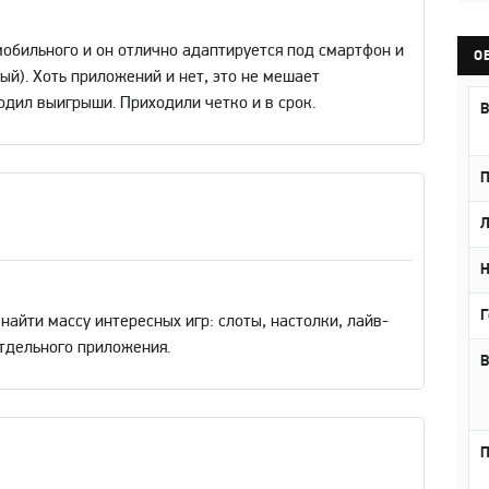
мобильного и он отлично адаптируется под смартфон и
О
вый). Хоть приложений и нет, это не мешает
одил выигрыши. Приходили четко и в срок.
В
П
Л
Н
Г
айти массу интересных игр: слоты, настолки, лайв-
отдельного приложения.
В
П