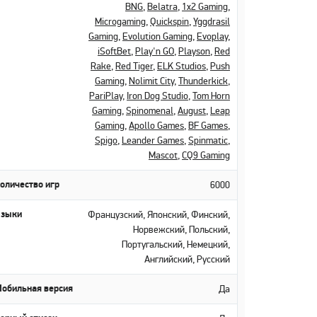
BNG
,
Belatra
,
1x2 Gaming
,
Microgaming
,
Quickspin
,
Yggdrasil
Gaming
,
Evolution Gaming
,
Evoplay
,
iSoftBet
,
Play'n GO
,
Playson
,
Red
Rake
,
Red Tiger
,
ELK Studios
,
Push
Gaming
,
Nolimit City
,
Thunderkick
,
PariPlay
,
Iron Dog Studio
,
Tom Horn
Gaming
,
Spinomenal
,
August
,
Leap
Gaming
,
Apollo Games
,
BF Games
,
Spigo
,
Leander Games
,
Spinmatic
,
Mascot
,
CQ9 Gaming
оличество игр
6000
зыки
Французский,
Японский,
Финский,
Норвежский,
Польский,
Португальский,
Немецкий,
Английский,
Русский
обильная версия
Да