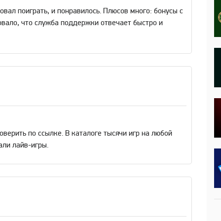
вал поиграть, и понравилось. Плюсов много: бонусы с
овало, что служба поддержки отвечает быстро и
оверить по ссылке. В каталоге тысячи игр на любой
али лайв-игры.