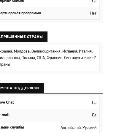
ерный список
Да
артнерская программа
Нет
АПРЕЩЕННЫЕ СТРАНЫ
краина, Молдова, Великобритания, Испания, Италия,
идерланды, Польша, США, Франция, Сингапур и еще +2
траны
ЛУЖБА ПОДДЕРЖКИ
ive Chat
Да
-mail
Да
зыки службы
Английский,
Русский