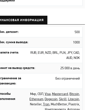
оддержки
ИНАНСОВАЯ ИНФОРМАЦИЯ
ин. депозит:
500
ин. сумма вывода:
1000
алюта счета:
RUB, EUR, NZD, BRL, PLN, JPY, CAD,
AUD, NOK
имит на вывод средств:
25 000 в день
граничение за
Без ограничений
ранзакцию:
пособы
Мир, СБП,
Visa
,
Mastercard
,
Bitcoin
,
ополнения
Ethereum
,
Dogecoin
,
Skrill
,
Litecoin
,
Neteller,
Tron
, MuchBetter, Piastrix,
Криптовалюта, Astropay