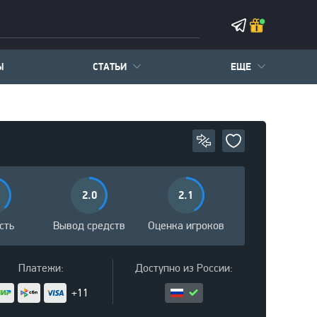
Ваш
бонус
Ы
СТАТЬИ
ЕЩЕ
9
2.0
2.1
сть
Вывод средств
Оценка игроков
Платежи:
Доступно из России:
+11