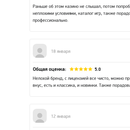
Раньше об этом казино не слышал, потом попробо
неплохими условиями, каталог игр, также порад
профессионально.
18 января
Общая оценка:
5.0
Нелохой бренд, с лицензией все чисто, можно пр
вкус, есть и классика, и новинки. Также порадов
12 января