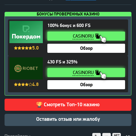
БОНУСЫ ПРОВЕРЕННЫХ КАЗИНО
100% бонус и 600 FS
CASINORU
5.0
Обзор
430 FS и 325%
CASINORU
4.8
Обзор
Смотреть Топ-10 казино
Оставить отзыв
или жалобу