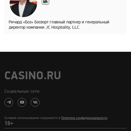
Ричард «Боз» Босворт главный партнер и генеральный
директор компании JC Hospitality, LLC.
CASINO.RU
Социальные сети:
Условия использования содержатся в
Политике конфиденциальности
18+