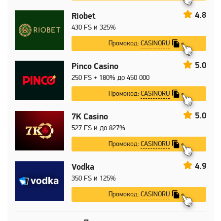
4.8
Riobet
430 FS и 325%
CASINORU
Промокод:
5.0
Pinco Casino
250 FS + 180% до 450 000
CASINORU
Промокод:
5.0
7K Casino
527 FS и до 827%
CASINORU
Промокод:
4.9
Vodka
350 FS и 125%
CASINORU
Промокод: