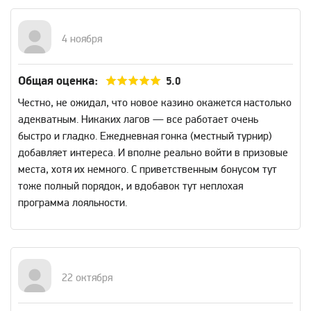
4 ноября
Общая оценка:
5.0
Честно, не ожидал, что новое казино окажется настолько
адекватным. Никаких лагов — все работает очень
быстро и гладко. Ежедневная гонка (местный турнир)
добавляет интереса. И вполне реально войти в призовые
места, хотя их немного. С приветственным бонусом тут
тоже полный порядок, и вдобавок тут неплохая
программа лояльности.
22 октября