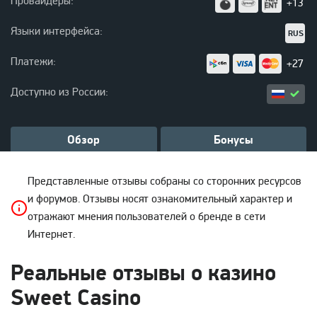
Провайдеры:
+13
Языки интерфейса:
RUS
Платежи:
+27
Доступно из России:
Обзор
Бонусы
Представленные отзывы собраны со сторонних ресурсов
и форумов. Отзывы носят ознакомительный характер и
отражают мнения пользователей о бренде в сети
Интернет.
Реальные отзывы о казино
Sweet Casino