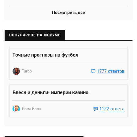
Shiba Inu, Dai, Банк ВТБ, FK Wallet,
Bitcoin Cash, Cardano,
Сбербанк
,
Посмотреть все
Piastrix, Альфа-Банк, Pepe
Скорость выплат:
0-24 часов
ПОПУЛЯРНОЕ НА ФОРУМЕ
Точные прогнозы на футбол
1777 ответов
Turbo_
Блеск и деньги: империи казино
1122 ответа
Рома Волк