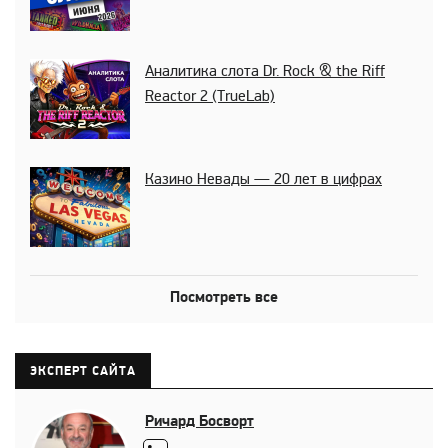
Аналитика слота Dr. Rock & the Riff
Reactor 2 (TrueLab)
Казино Невады — 20 лет в цифрах
Посмотреть все
ЭКСПЕРТ САЙТА
Ричард Босворт