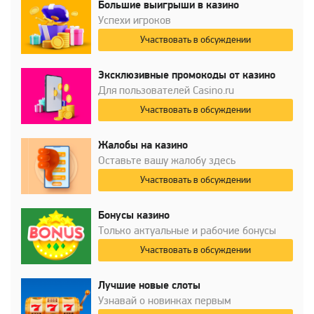
Большие выигрыши в казино
Успехи игроков
Участвовать в обсуждении
Эксклюзивные промокоды от казино
Для пользователей Casino.ru
Участвовать в обсуждении
Жалобы на казино
Оставьте вашу жалобу здесь
Участвовать в обсуждении
Бонусы казино
Только актуальные и рабочие бонусы
Участвовать в обсуждении
Лучшие новые слоты
Узнавай о новинках первым