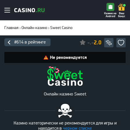
Казино на
Ваш
Android
бонус
Главная
›
Онлайн-казино
›
Sweet Casino
2.0
#614 в рейтинге
Не рекомендуется
Онлайн казино Sweet
Казино категорически не рекомендуется для игры и
находится в
черном списке