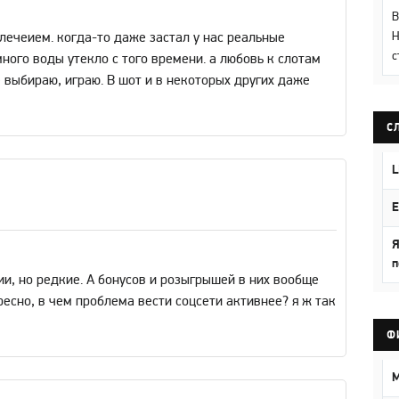
В
ечеием. когда-то даже застал у нас реальные
Н
с
ного воды утекло с того времени. а любовь к слотам
е выбираю, играю. В шот и в некоторых других даже
С
L
E
Я
п
ии, но редкие. А бонусов и розыгрышей в них вообще
ресно, в чем проблема вести соцсети активнее? я ж так
Ф
М