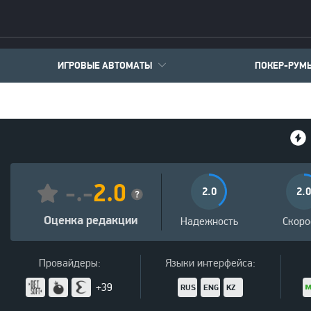
ИГРОВЫЕ АВТОМАТЫ
ПОКЕР-РУМ
2.0
2.0
2.
Оценка редакции
Надежность
Скоро
Провайдеры:
Языки интерфейса:
+39
RUS
ENG
KZ