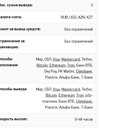
ин. сумма вывода:
3
алюта счета:
RUB, USD, AZN, KZT
имит на вывод средств:
Без ограничений
граничение за
Без ограничений
ранзакцию:
пособы
Мир, СБП,
Visa
,
Mastercard
, Tether,
ополнения
Bitcoin
,
Ethereum
,
Tron
, Банк ВТБ,
Sky Pay, FK Wallet,
Сбербанк
,
Piastrix, Альфа-Банк, Т-Банк
пособы вывода
Мир, СБП,
Visa
,
Mastercard
, Tether,
Bitcoin
,
Ethereum
,
Tron
, p2p-
платежи, Банк ВТБ,
Сбербанк
,
Piastrix, Альфа-Банк, Т-Банк
корость выплат:
0-48 часов