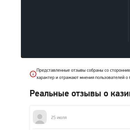
Представленные отзывы собраны со сторонних
характер и отражают мнения пользователей о 
Реальные отзывы о кази
25 июля