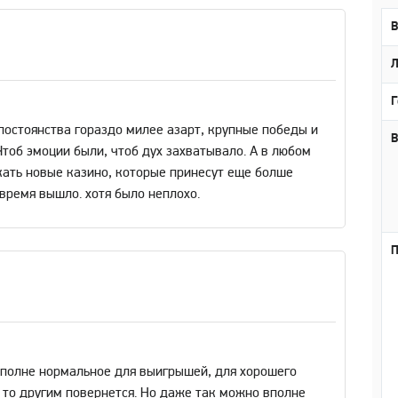
В
Л
Г
постоянства гораздо милее азарт, крупные победы и
В
тоб эмоции были, чтоб дух захватывало. А в любом
кать новые казино, которые принесут еще болше
 время вышло. хотя было неплохо.
П
 вполне нормальное для выигрышей, для хорошего
 то другим повернется. Но даже так можно вполне