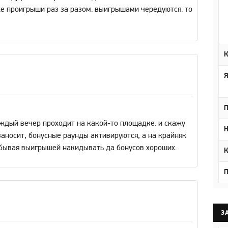
же проигрыши раз за разом. выигрышами чередуются. то
К
Я
П
аждый вечер проходит на какой-то площадке. и скажу
Н
заносит, бонусные раунды активируются, а на крайняк
абывая выигрышей накидывать да бонусов хороших.
К
П
З