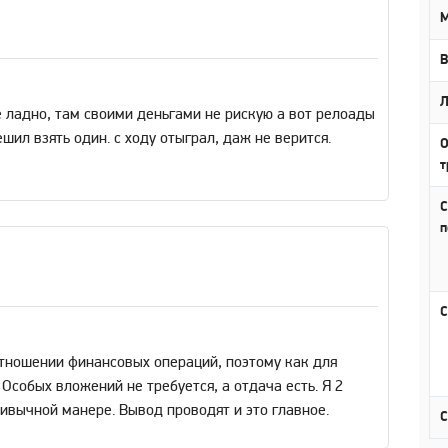
М
В
Л
 ладно, там своими деньгами не рискую а вот релоады
шил взять один. с ходу отыграл, даж не верится.
О
т
С
п
С
тношении финансовых операций, поэтому как для
Особых вложений не требуется, а отдача есть. Я 2
ривычной манере. Вывод проводят и это главное.
С