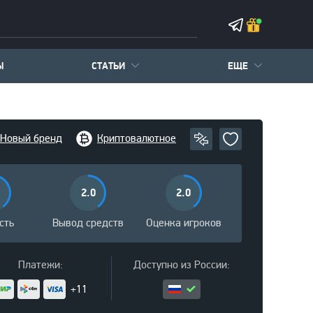
Ваш
бонус
Ы
СТАТЬИ
ЕЩЕ
Новый бренд
Криптовалютное
0
2.0
2.0
сть
Вывод средств
Оценка игроков
Платежи:
Доступно из России:
+11