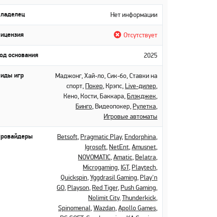
ладелец
Нет информации
ицензия
Отсутствует
од основания
2025
иды игр
Маджонг,
Хай-ло,
Сик-бо,
Ставки на
спорт,
Покер
,
Крэпс,
Live-дилер
,
Кено,
Кости,
Баккара,
Блэкджек
,
Бинго
,
Видеопокер,
Рулетка
,
Игровые автоматы
ровайдеры
Betsoft
,
Pragmatic Play
,
Endorphina
,
Igrosoft
,
NetEnt
,
Amusnet
,
NOVOMATIC
,
Amatic
,
Belatra
,
Microgaming
,
IGT
,
Playtech
,
Quickspin
,
Yggdrasil Gaming
,
Play'n
GO
,
Playson
,
Red Tiger
,
Push Gaming
,
Nolimit City
,
Thunderkick
,
Spinomenal
,
Wazdan
,
Apollo Games
,