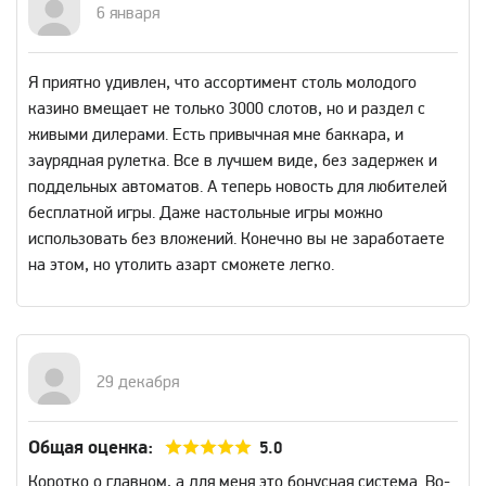
6 января
Я приятно удивлен, что ассортимент столь молодого
казино вмещает не только 3000 слотов, но и раздел с
живыми дилерами. Есть привычная мне баккара, и
заурядная рулетка. Все в лучшем виде, без задержек и
поддельных автоматов. А теперь новость для любителей
бесплатной игры. Даже настольные игры можно
использовать без вложений. Конечно вы не заработаете
на этом, но утолить азарт сможете легко.
29 декабря
Общая оценка:
5.0
Коротко о главном, а для меня это бонусная система. Во-