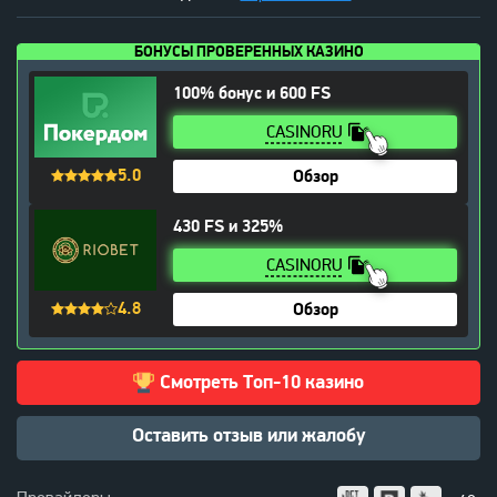
БОНУСЫ ПРОВЕРЕННЫХ КАЗИНО
100% бонус и 600 FS
CASINORU
5.0
Обзор
430 FS и 325%
CASINORU
4.8
Обзор
Смотреть Топ-10 казино
Оставить отзыв
или жалобу