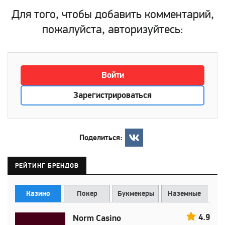
Для того, чтобы добавить комментарий,
пожалуйста, авторизуйтесь:
Войти
Зарегистрироваться
Поделиться:
РЕЙТИНГ БРЕНДОВ
Казино
Покер
Букмекеры
Наземные
4.9
Norm Casino