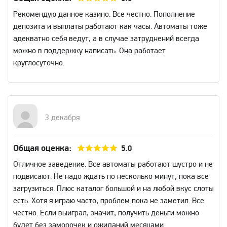
Рекомендую данное казино. Все честно. Пополнение
депозита и выплаты работают как часы. Автоматы тоже
адекватно себя ведут, а в случае затруднений всегда
можно в поддержку написать. Она работает
круглосуточно.
3 декабря
Общая оценка:
5.0
Отличное заведение. Все автоматы работают шустро и не
подвисают. Не надо ждать по несколько минут, пока все
загрузиться. Плюс каталог большой и на любой вкус слоты
есть. Хотя я играю часто, проблем пока не заметил. Все
честно. Если выиграл, значит, получить деньги можно
будет без заморочек и ожиданий месяцами.