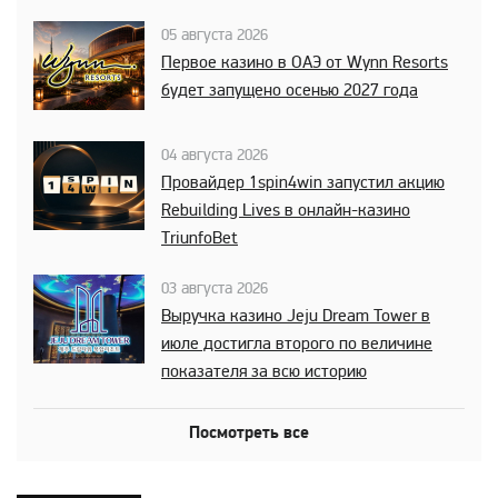
05 августа 2026
Первое казино в ОАЭ от Wynn Resorts
будет запущено осенью 2027 года
04 августа 2026
Провайдер 1spin4win запустил акцию
Rebuilding Lives в онлайн-казино
TriunfoBet
03 августа 2026
Выручка казино Jeju Dream Tower в
июле достигла второго по величине
показателя за всю историю
Посмотреть все