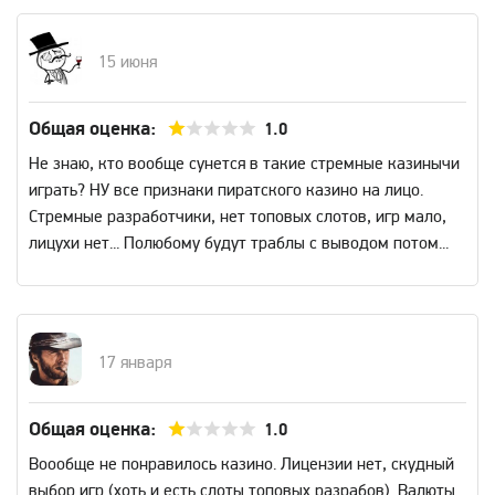
15 июня
Общая оценка:
1.0
Не знаю, кто вообще сунется в такие стремные казинычи
играть? НУ все признаки пиратского казино на лицо.
Стремные разработчики, нет топовых слотов, игр мало,
лицухи нет... Полюбому будут траблы с выводом потом...
17 января
Общая оценка:
1.0
Воообще не понравилось казино. Лицензии нет, скудный
выбор игр (хоть и есть слоты топовых разрабов). Валюты