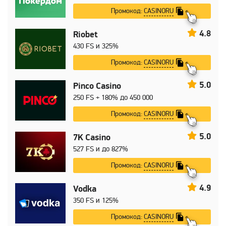
CASINORU
Промокод:
4.8
Riobet
430 FS и 325%
CASINORU
Промокод:
5.0
Pinco Casino
250 FS + 180% до 450 000
CASINORU
Промокод:
5.0
7K Casino
527 FS и до 827%
CASINORU
Промокод:
4.9
Vodka
350 FS и 125%
CASINORU
Промокод: