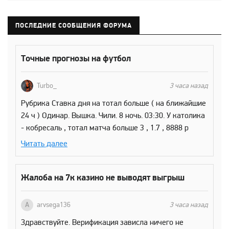
ПОСЛЕДНИЕ СООБЩЕНИЯ ФОРУМА
Точные прогнозы на футбол
Turbo_
3 часа назад
Рубрика Ставка дня на тотал больше ( на ближайшие
24 ч ) Одинар. Вышка. Чили. 8 ночь. 03:30. У католика
- кобресаль , тотал матча больше 3 , 1.7 , 8888 р
Читать далее
Жалоба на 7к казино не выводят выгрыш
A
arvsega136
3 часа назад
Здравствуйте. Верификация зависла ничего не