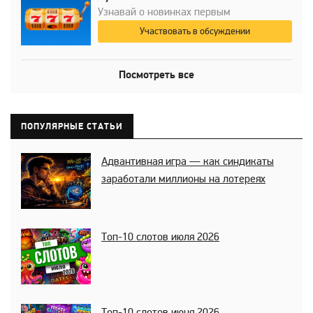
Узнавай о новинках первым
Участвовать в обсуждении
Посмотреть все
ПОПУЛЯРНЫЕ СТАТЬИ
Адвантивная игра — как синдикаты
заработали миллионы на лотереях
Топ-10 слотов июля 2026
Топ-10 слотов июня 2026