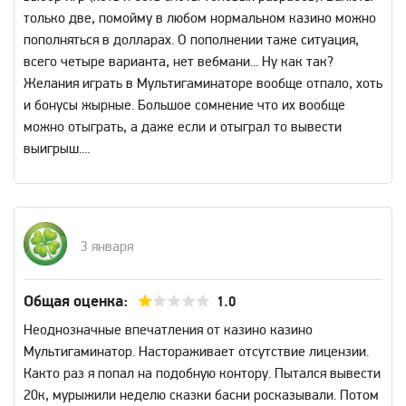
только две, помойму в любом нормальном казино можно
пополняться в долларах. О пополнении таже ситуация,
всего четыре варианта, нет вебмани... Ну как так?
Желания играть в Мультигаминаторе вообще отпало, хоть
и бонусы жырные. Большое сомнение что их вообще
можно отыграть, а даже если и отыграл то вывести
выигрыш....
3 января
Общая оценка:
1.0
Неоднозначные впечатления от казино казино
Мультигаминатор. Настораживает отсутствие лицензии.
Както раз я попал на подобную контору. Пытался вывести
20к, мурыжили неделю сказки басни росказывали. Потом