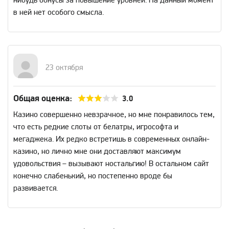
нибудь бонусы за повышение уровней. На данный момент
в ней нет особого смысла.
23 октября
Общая оценка:
3.0
Казино совершенно невзрачное, но мне понравилось тем,
что есть редкие слоты от белатры, игрософта и
мегаджека. Их редко встретишь в современных онлайн-
казино, но лично мне они доставляют максимум
удовольствия – вызывают ностальгию! В остальном сайт
конечно слабенький, но постепенно вроде бы
развивается.