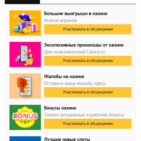
Большие выигрыши в казино
Успехи игроков
Участвовать в обсуждении
Эксклюзивные промокоды от казино
Для пользователей Casino.ru
Участвовать в обсуждении
Жалобы на казино
Оставьте вашу жалобу здесь
Участвовать в обсуждении
Бонусы казино
Только актуальные и рабочие бонусы
Участвовать в обсуждении
Лучшие новые слоты