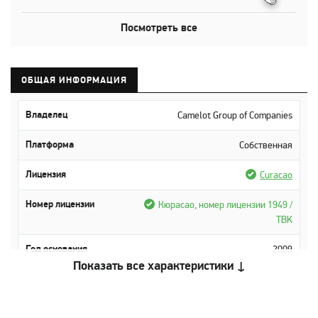
Посмотреть все
ОБЩАЯ ИНФОРМАЦИЯ
Владелец
Camelot Group of Companies
Платформа
Собственная
Лицензия
Curacao
Номер лицензии
Кюрасао, номер лицензии 1949 /
TBK
Год основания
2009
Показать все характеристики ↓
Виды игр
Покер
,
Лотереи,
Кено,
Блэкджек
,
Рулетка
,
Игровые автоматы