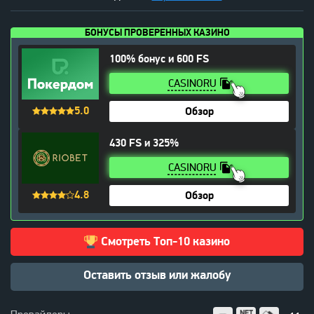
БОНУСЫ ПРОВЕРЕННЫХ КАЗИНО
100% бонус и 600 FS
CASINORU
5.0
Обзор
430 FS и 325%
CASINORU
4.8
Обзор
Смотреть Топ-10 казино
Оставить отзыв
или жалобу