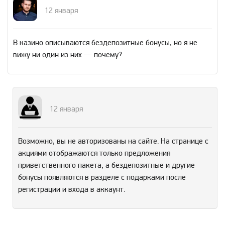
12 января
В казино описываются бездепозитные бонусы, но я не
вижу ни один из них — почему?
12 января
Возможно, вы не авторизованы на сайте. На странице с
акциями отображаются только предложения
приветственного пакета, а бездепозитные и другие
бонусы появляются в разделе с подарками после
регистрации и входа в аккаунт.