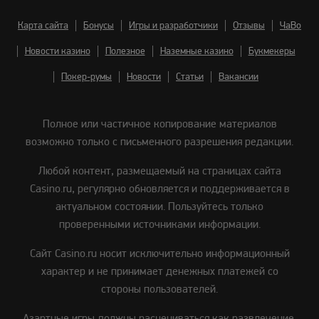
Карта сайта
Бонусы
Игры и разработчики
Отзывы
ЧаВо
Новости казино
Полезное
Наземные казино
Букмекеры
Покер-румы
Новости
Статьи
Вакансии
Полное или частичное копирование материалов
возможно только с письменного разрешения редакции.
Любой контент, размещаемый на страницах сайта
Сasino.ru, регулярно обновляется и поддерживается в
актуальном состоянии. Пользуйтесь только
проверенными источниками информации.
Сайт Сasino.ru носит исключительно информационный
характер и не принимает денежных платежей со
стороны пользователей.
Азартные игры должны расцениваться как развлечение,