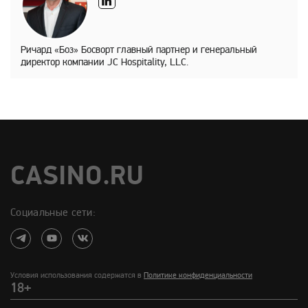
Ричард «Боз» Босворт главный партнер и генеральный
директор компании JC Hospitality, LLC.
CASINO.RU
Социальные сети:
Условия использования содержатся в
Политике конфиденциальности
18+