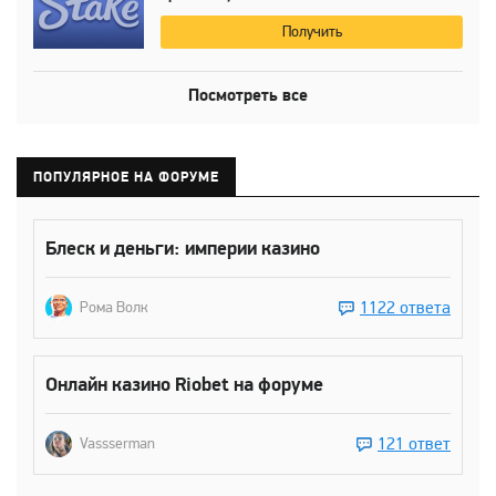
Получить
Посмотреть все
ПОПУЛЯРНОЕ НА ФОРУМЕ
Блеск и деньги: империи казино
1122 ответа
Рома Волк
Онлайн казино Riobet на форуме
121 ответ
Vassserman