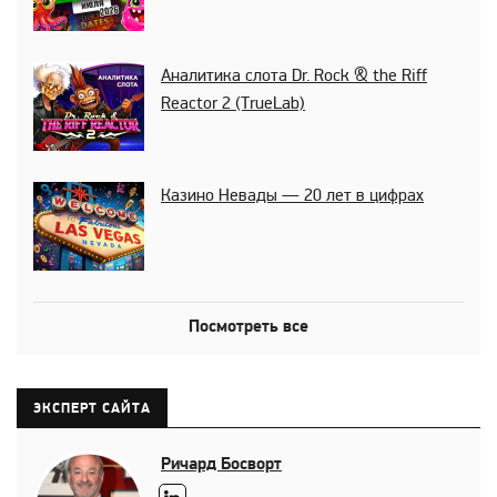
Аналитика слота Dr. Rock & the Riff
Reactor 2 (TrueLab)
Казино Невады — 20 лет в цифрах
Посмотреть все
ЭКСПЕРТ САЙТА
Ричард Босворт