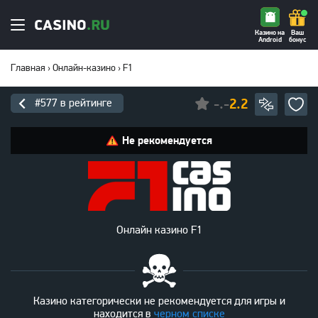
Казино на
Ваш
Android
бонус
Главная
›
Онлайн-казино
›
F1
2.2
#577 в рейтинге
Не рекомендуется
Онлайн казино F1
Казино категорически не рекомендуется для игры и
находится в
черном списке