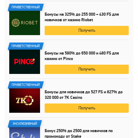
Ограничение за
Без ограничений
ПРИВЕТСТВЕННЫЙ
транзакцию:
Бонусы на
325%
до
255 000
+
430 FS
для
новичков от казино Riobet
Способы пополнения
Мир, СБП,
Visa
,
Mastercard
,
Bitcoin
,
ЮMoney,
Perfect Money
,
Skrill
,
Получить
ecoPayz, МегаФон, МТС,
Билайн
,
Альфа-Банк,
TELE2
, Piastrix,
ПРИВЕТСТВЕННЫЙ
MuchBetter
Бонусы на
580%
до
650 000
и
480 FS
для
казино от Pinco
Способы вывода
Мир, СБП,
Visa
,
Mastercard
,
Bitcoin
,
ЮMoney,
Perfect Money
,
Skrill
,
Получить
ecoPayz, МегаФон, МТС,
Билайн
,
Альфа-Банк,
TELE2
, Piastrix,
ПРИВЕТСТВЕННЫЙ
MuchBetter
Бонусы для новичков до
527 FS
и
827%
до
320 000
от
7K Casino
Получить
ЭКСКЛЮЗИВНЫЙ
Бонус
250%
до
2500 для
новичков по
промокоду от Stake