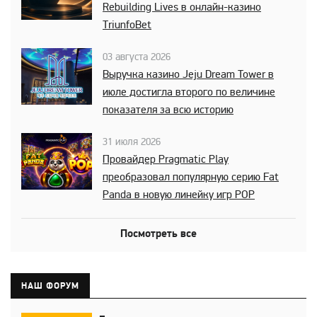
Rebuilding Lives в онлайн-казино
TriunfoBet
03 августа 2026
Выручка казино Jeju Dream Tower в
июле достигла второго по величине
показателя за всю историю
31 июля 2026
Провайдер Pragmatic Play
преобразовал популярную серию Fat
Panda в новую линейку игр POP
Посмотреть все
НАШ ФОРУМ