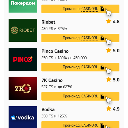
CASINORU
Промокод:
4.8
Riobet
430 FS и 325%
CASINORU
Промокод:
5.0
Pinco Casino
250 FS + 180% до 450 000
CASINORU
Промокод:
5.0
7K Casino
527 FS и до 827%
CASINORU
Промокод:
4.9
Vodka
350 FS и 125%
CASINORU
Промокод: