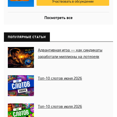
Участвовать в обсуждении
Посмотреть все
ПОПУЛЯРНЫЕ СТАТЬИ
Адвантивная игра — как синдикаты
заработали миллионы на лотереях
Топ-10 слотов июня 2026
Топ-10 слотов июля 2026