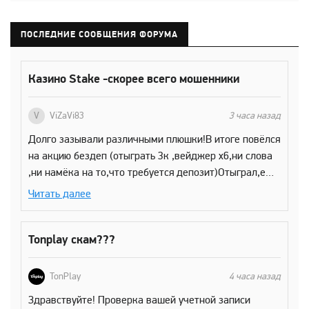
ПОСЛЕДНИЕ СООБЩЕНИЯ ФОРУМА
Казино Stake -скорее всего мошенники
V
ViZaVi83
3 часа назад
Долго зазывали различными плюшки!В итоге повёлся
на акцию бездеп (отыграть 3к ,вейджер х6,ни слова
,ни намёка на то,что требуется депозит)Отыграл,ещё
и небольшой плюс,ставлю вывод 5к,а мне -внесите
Читать далее
мин.деп.2500!!!!!!!И все! Поддержка
замолчала,суппорт в ТГ пишет, что казино в ТОПе и
просто надо для верификации внести всего-то 2500 и
Tonplay скам???
потом можно выводить хоть сколько))))))
TonPlay
4 часа назад
Здравствуйте! Проверка вашей учетной записи