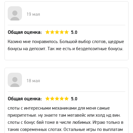
19 мая
Общая оценка:
5.0
Казино мне понравилось. Большой выбор слотов, щедрые
бонусы на депозит. Так же есть и бездепозитные бонусы.
18 мая
Общая оценка:
5.0
слоты с интересными механиками для меня самые
приоритетные. ну знаете там мегавейс или холд нд вин.
слоты с бонус бвй тоже в числе любимых. Играю только в
таких современных слотах. Остальные игры по выплатам