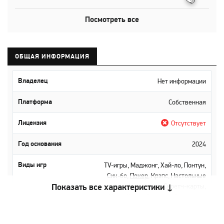
Посмотреть все
ОБЩАЯ ИНФОРМАЦИЯ
Владелец
Нет информации
Платформа
Собственная
Лицензия
Отсутствует
Год основания
2024
Виды игр
TV-игры,
Маджонг,
Хай-ло,
Понтун,
Сик-бо,
Покер
,
Крэпс,
Настольные
Показать все характеристики ↓
игры,
Live-дилер
,
Скретч-карты,
Кено,
Кости,
Баккара,
Блэкджек
,
Бинго
,
Видеопокер,
Рулетка
,
Игровые автоматы