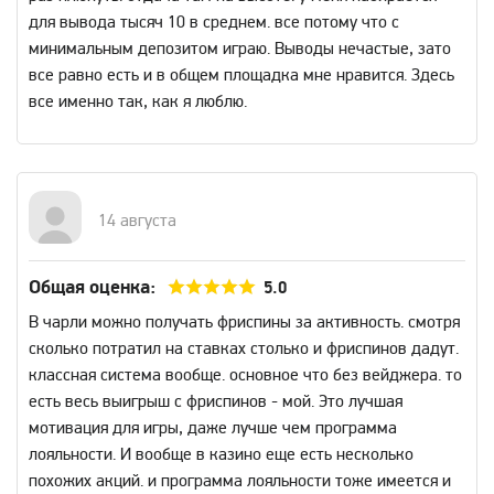
для вывода тысяч 10 в среднем. все потому что с
минимальным депозитом играю. Выводы нечастые, зато
все равно есть и в общем площадка мне нравится. Здесь
все именно так, как я люблю.
14 августа
Общая оценка:
5.0
В чарли можно получать фриспины за активность. смотря
сколько потратил на ставках столько и фриспинов дадут.
классная система вообще. основное что без вейджера. то
есть весь выигрыш с фриспинов - мой. Это лучшая
мотивация для игры, даже лучше чем программа
лояльности. И вообще в казино еще есть несколько
похожих акций. и программа лояльности тоже имеется и