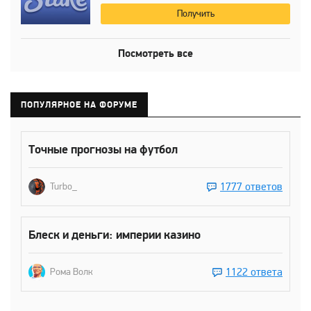
Piastrix, Альфа-Банк, T-Pay
Получить
Способы вывода
Мир, СБП,
Visa
,
Mastercard
, Tether
Посмотреть все
Скорость выплат:
0-24 часов
ПОПУЛЯРНОЕ НА ФОРУМЕ
Точные прогнозы на футбол
1777 ответов
Turbo_
Блеск и деньги: империи казино
1122 ответа
Рома Волк