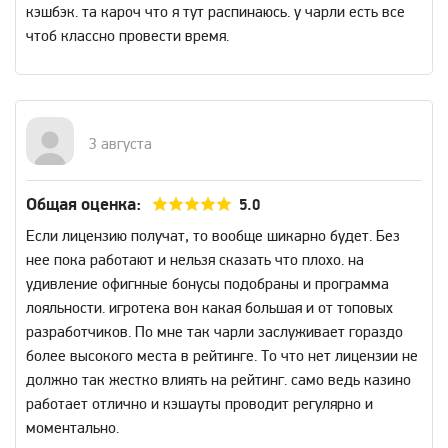
кэшбэк. та кароч что я тут распинаюсь. у чарли есть все
чтоб классно провести время.
3 августа
Общая оценка:
5.0
Если лицензию получат, то вообще шикарно будет. Без
нее пока работают и нельзя сказать что плохо. на
удивление офигнные бонусы подобраны и программа
лояльности. игротека вон какая большая и от топовых
разработчиков. По мне так чарли заслуживает гораздо
более высокого места в рейтинге. То что нет лицензии не
должно так жестко влиять на рейтинг. само ведь казино
работает отлично и кэшауты проводит регулярно и
моментально.