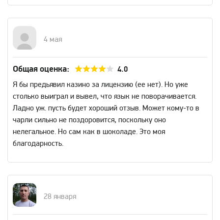
4 мая
Общая оценка:
4.0
Я бы предьявил казино за лицензию (ее нет). Но уже
столько выиграл и вывел, что язык не поворачивается.
Ладно уж. пусть будет хороший отзыв. Может кому-то в
чарли сильно не поздоровится, поскольку оно
нелегальное. Но сам как в шоколаде. Это моя
благодарность.
28 января