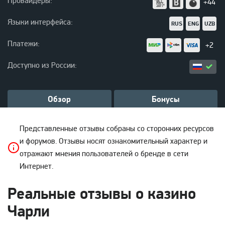
Провайдеры:
+44
Языки интерфейса:
RUS
ENG
UZB
Платежи:
+2
Доступно из России:
Обзор
Бонусы
Представленные отзывы собраны со сторонних ресурсов
и форумов. Отзывы носят ознакомительный характер и
отражают мнения пользователей о бренде в сети
Интернет.
Реальные отзывы о казино
Чарли