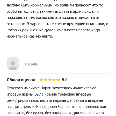
должно быть нормальным, но вряд-ли принесет что-то
особо выгодное. С такими мыслями в арли пришел и
поразился тому, насколько это казино отличается от
остальных. В чарли есть те самые крутецкие выигрыши, о
которых раньше и не думал. оказывется просто надо
нормальное казино найти.
10 июля
Общая оценка:
5.0
Отчегото именно с Чарли захотелось начать своюб
игровую жизнь. Было крайне тревожно впервые
регистрироваться, делать первые депозиты и впервые
выодить деньги. Благодарен Чарли, что все прошло, как
говорится, без сучка, без задоринки. для меня новичка