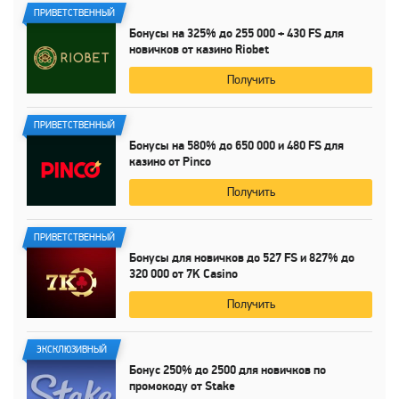
ПРИВЕТСТВЕННЫЙ
Языки службы
Английский,
Русский
Бонусы на
325%
до
255 000
+
430 FS
для
поддержки
новичков от казино Riobet
Получить
ФИНАНСОВАЯ ИНФОРМАЦИЯ
ПРИВЕТСТВЕННЫЙ
Бонусы на
580%
до
650 000
и
480 FS
для
Мин. депозит:
100
казино от Pinco
Мин. сумма вывода:
2000
Получить
Валюта счета:
RUB, crypto, UZS, USDT, KZT, UAH, TRY
ПРИВЕТСТВЕННЫЙ
Бонусы для новичков до
527 FS
и
827%
до
Лимит на вывод
300 000 в день
320 000
от
7K Casino
средств:
Получить
Ограничение за
Без ограничений
транзакцию:
ЭКСКЛЮЗИВНЫЙ
Бонус
250%
до
2500 для
новичков по
Способы пополнения
Мир, СБП,
Visa
,
Mastercard
, Tether, Т-
промокоду от Stake
Банк, SberPay, Банк ВТБ,
Сбербанк
,