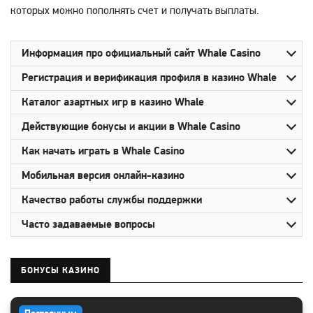
которых можно пополнять счет и получать выплаты.
СЛУЖБА ПОДДЕРЖКИ
Информация про официальный сайт Whale Casino
Регистрация и верификация профиля в казино Whale
Live Chat
Да
Каталог азартных игр в казино Whale
E-mail
Да
Действующие бонусы и акции в Whale Casino
Языки службы
Английский
Как начать играть в Whale Casino
поддержки
Мобильная версия онлайн-казино
Качество работы службы поддержки
ФИНАНСОВАЯ ИНФОРМАЦИЯ
Часто задаваемые вопросы
Мин. депозит:
1
БОНУСЫ КАЗИНО
Мин. сумма вывода:
1
Валюта счета:
BTC, ETH, crypto, USDT