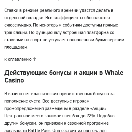
Ставки в режиме реального времени удастся делать в
отдельной вкладке. Все коэффициенты обновляются
ежесекундно. По некоторым событиям доступны прямые
трансляции. По функционалу встроенная платформа со
ставками на спорт не уступает полноценным букмекерским
площадкам.
к оглавлению ↑
Действующие бонусы и акции в Whale
Casino
В казино нет классических приветственных бонусов за
пополнение счета. Все доступные игрокам
промопредложения размещены в разделе «Акции».
Центральное место занимает кешбэк до 22%. Подобно
другим бонусам, он привязан к сезонной программе
лояльности Battle Pass. Она состоит из рангов, для