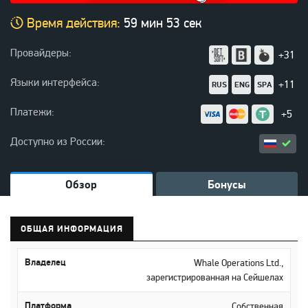
59 мин 52 сек
Провайдеры:
+31
Языки интерфейса:
+11
RUS
ENG
SPA
Платежи:
+5
Доступно из России:
Обзор
Бонусы
ОБЩАЯ ИНФОРМАЦИЯ
Владелец
Whale Operations Ltd.,
зарегистрированная на Сейшелах
Платформа
Собственная