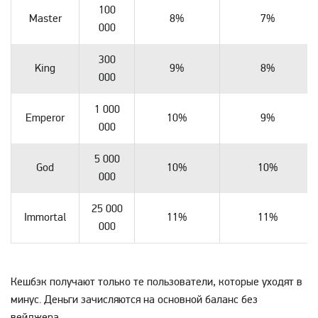
100
Master
8%
7%
000
300
King
9%
8%
000
1 000
Emperor
10%
9%
000
5 000
God
10%
10%
000
25 000
Immortal
11%
11%
000
Кешбэк получают только те пользователи, которые уходят в
минус. Деньги зачисляются на основной баланс без
вейджера.