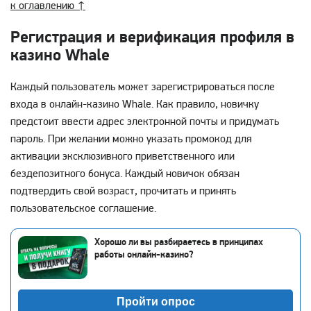
к оглавлению ↑
Регистрация и верификация профиля в
казино Whale
Каждый пользователь может зарегистрироваться после
входа в онлайн-казино Whale. Как правило, новичку
предстоит ввести адрес электронной почты и придумать
пароль. При желании можно указать промокод для
активации эксклюзивного приветственного или
бездепозитного бонуса. Каждый новичок обязан
подтвердить свой возраст, прочитать и принять
пользовательское соглашение.
Хорошо ли вы разбираетесь в принципах
работы онлайн-казино?
Пройти опрос