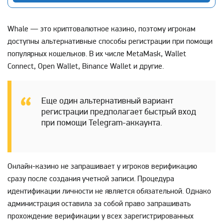
Whale — это криптовалютное казино, поэтому игрокам
доступны альтернативные способы регистрации при помощи
популярных кошельков. В их числе MetaMask, Wallet
Connect, Open Wallet, Binance Wallet и другие.
Еще один альтернативный вариант
регистрации предполагает быстрый вход
при помощи Telegram-аккаунта.
Онлайн-казино не запрашивает у игроков верификацию
сразу после создания учетной записи. Процедура
идентификации личности не является обязательной. Однако
администрация оставила за собой право запрашивать
прохождение верификации у всех зарегистрированных