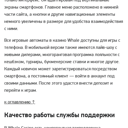
только интерфейс. Он адаптирован под вертикальные
экраны смартфонов. Главное меню расположено в нижней
части сайта, а кнопки и другие навигационные элементы
немного увеличены в размере для удобства взаимодействия
с ними.
Все игровые автоматы в казино Whale доступны для игры с
телефона. В мобильной версии также имеются лайв-шоу с
живыми дилерами, многоранговая программа лояльности с
кешбэком, турниры, букмекерские ставки и многое другое.
Каждый новичок может зарегистрироваться посредством
смартфона, а постоянный клиент — войти в аккаунт под
своими данными. После этого удастся внести депозит и
перейти к играм.
к оглавлению ↑
Качество работы службы поддержки
В Whale Casino есть компетентная техподдержка.