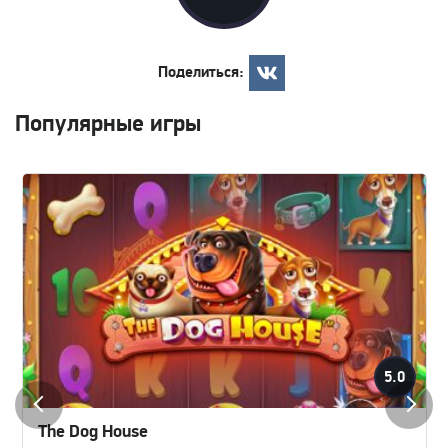
Поделиться:
Популярные игры
5.0
The Dog House