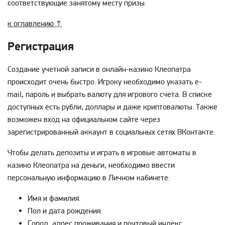
соответствующие занятому месту призы.
к оглавлению ↑
Регистрация
Создание учетной записи в онлайн-казино Клеопатра
происходит очень быстро. Игроку необходимо указать e-
mail, пароль и выбрать валюту для игрового счета. В списке
доступных есть рубли, доллары и даже криптовалюты. Также
возможен вход на официальном сайте через
зарегистрированный аккаунт в социальных сетях ВКонтакте.
Чтобы делать депозиты и играть в игровые автоматы в
казино Клеопатра на деньги, необходимо ввести
персональную информацию в Личном кабинете:
Имя и фамилия.
Пол и дата рождения.
Город, адрес проживания и почтовый индекс.