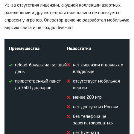
Из-за отсутствия лицензии, скудной коллекции азартных
развлечений и других недостатков казино не пользуется
спросом у игроков. Оператор даже не разработал мобильную
версию сайта и не создал live-чат.
Преимущества
Недостатки
reload-бонусы на каждый
нет лицензии и данных о
день
владельце
приветственный пакет
отсутствует мобильная
до 7500 долларов
версия
менее 200 игр
нет доступа из России
без телефона не
зарегистрироваться
нет live-чата