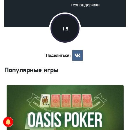
техподдержки
1.5
Поделиться:
Популярные игры