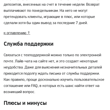
депозитов, внесенных на счет в течение недели. Возврат
выплачивают по понедельникам. На него не могут
претендовать клиенты, играющие в плюс, или которые
сделали хотя бы один вывод за последние 7 дней.
к оглавлению ↑
Служба поддержки
Связаться с техподдержкой можно только по электронной
почте. Лайв-чата на сайте нет, и это создает некоторые
неудобства. Даже для выяснения незначительных деталей
приходится подолгу ждать письма от службы поддержки.
Как правило, проще досконально изучить пользовательское
соглашение или FAQ, в которых есть шанс найти ответ на
возникший вопрос.
Плюсы и минусы