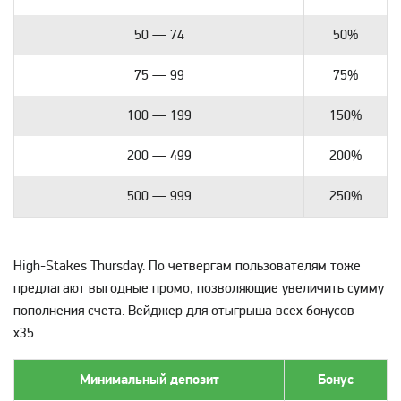
50 — 74
50%
75 — 99
75%
100 — 199
150%
200 — 499
200%
500 — 999
250%
High-Stakes Thursday. По четвергам пользователям тоже
предлагают выгодные промо, позволяющие увеличить сумму
пополнения счета. Вейджер для отыгрыша всех бонусов —
х35.
Минимальный депозит
Бонус