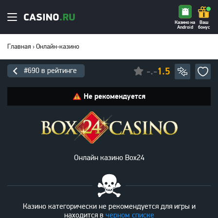
Казино на
Ваш
Android
бонус
Главная
›
Онлайн-казино
1.5
#690 в рейтинге
Не рекомендуется
Онлайн казино Box24
Казино категорически не рекомендуется для игры и
находится в
черном списке