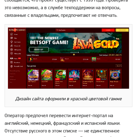
сообщается, что проект существует с 1999 года. Проверить
это невозможно, а в службе техподдержки на вопросы,
связанные с владельцами, предпочитают не отвечать.
Дизайн сайта оформили в красной цветовой гамме
Оператор предпочел перевести интернет-портал на
английский, немецкий, французский и испанский языки.
Отсутствие русского в этом списке — не единственное