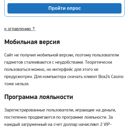
Пройти опрос
к оглавлению ↑
Мобильная версия
Сайт не получил мобильной версии, поэтому пользователи
гаджетов сталкиваются с неудобствами. Теоретически
пользоваться можно, но интерфейс для этого не
предусмотрен. Для компьютера скачать клиент Box24 Casino
тоже нельзя.
Программа лояльности
Зарегистрированные пользователи, играющие на деньги,
постепенно продвигаются по программе лояльности. За
каждый загруженный на счет доллар начисляют 2 VIP-