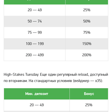
20 — 49
25%
50 — 74
50%
75 — 99
75%
100 — 199
150%
200 — 499
200%
High-Stakes Tuesday. Еще один регулярный reload, доступный
по вторникам. На стандартных условиях (вейджер — х35).
Мин. депозит
Бонус
20 — 49
25%