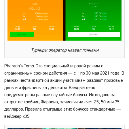
Турниры оператор назвал гонками
Pharaoh’s Tomb. Это специальный игровой режим с
ограниченным сроком действия — с 1 по 30 мая 2021 года. В
рамках нестандартной акции участникам раздают призовые
деньги и фриспины за депозиты. Каждый день
предусмотрены разные случайные бонусы. Их выдают за
открытие гробниц Фараона, зачисляя на счет 25, 50 или 75
долларов. Правила отыгрыша этих бонусов стандартные —
вейджер х35.