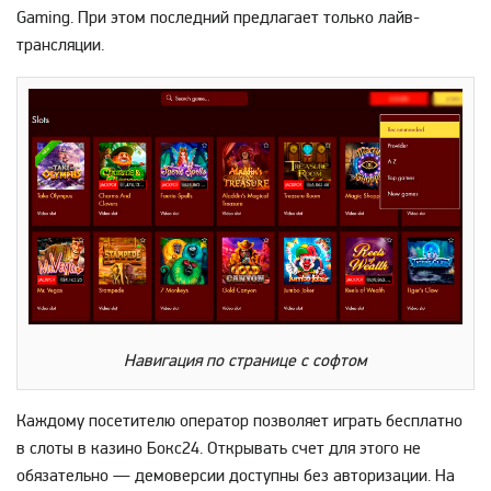
Gaming. При этом последний предлагает только лайв-
трансляции.
Навигация по странице с софтом
Каждому посетителю оператор позволяет играть бесплатно
в слоты в казино Бокс24. Открывать счет для этого не
обязательно — демоверсии доступны без авторизации. На