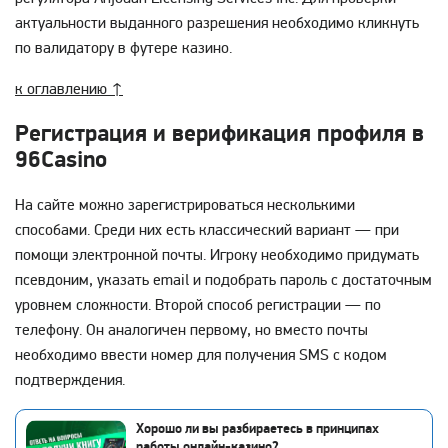
актуальности выданного разрешения необходимо кликнуть
по валидатору в футере казино.
к оглавлению ↑
Регистрация и верификация профиля в
96Casino
На сайте можно зарегистрироваться несколькими
способами. Среди них есть классический вариант — при
помощи электронной почты. Игроку необходимо придумать
псевдоним, указать email и подобрать пароль с достаточным
уровнем сложности. Второй способ регистрации — по
телефону. Он аналогичен первому, но вместо почты
необходимо ввести номер для получения SMS с кодом
подтверждения.
Хорошо ли вы разбираетесь в принципах
работы онлайн-казино?