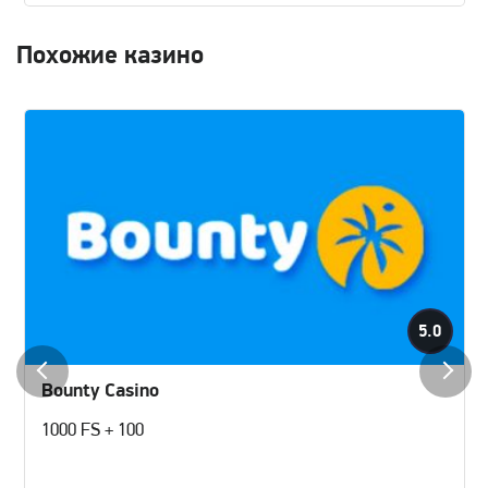
Похожие казино
5.0
Bounty Casino
1000 FS + 100