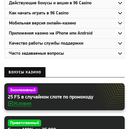
Действующие бонусы и акции в 96 Casino
Как начать играть в 96 Casino
ЗАПРЕЩЕННЫЕ СТРАНЫ
Мобильная версия онлайн-казино
Приложения казино на iPhone или Android
Великобритания, Нидерланды, США, Турция, Франция, КНДР,
Иран, Австралия
Качество работы службы поддержки
Часто задаваемые вопросы
СЛУЖБА ПОДДЕРЖКИ
БОНУСЫ КАЗИНО
Live Chat
Да
E-mail
Эксклюзивный
Да
25 FS в случайном слоте по промокоду
Языки службы
Английский
Условия
поддержки
Приветственный