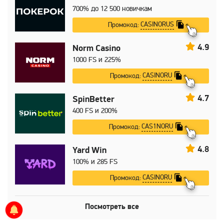
700% до 12 500 новичкам
CASINORUS
Промокод:
4.9
Norm Casino
1000 FS и 225%
CASINORU
Промокод:
4.7
SpinBetter
400 FS и 200%
CAS1NORU
Промокод:
4.8
Yard Win
100% и 285 FS
CASINORU
Промокод:
Посмотреть все