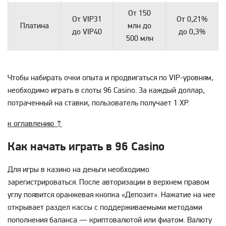
От 150
От VIP31
От 0,21%
Платина
млн до
до VIP40
до 0,3%
500 млн
Чтобы набирать очки опыта и продвигаться по VIP-уровням,
необходимо играть в слоты 96 Casino. За каждый доллар,
потраченный на ставки, пользователь получает 1 XP.
к оглавлению ↑
Как начать играть в 96 Casino
Для игры в казино на деньги необходимо
зарегистрироваться. После авторизации в верхнем правом
углу появится оранжевая кнопка «Депозит». Нажатие на нее
открывает раздел кассы с поддерживаемыми методами
пополнения баланса — криптовалютой или фиатом. Валюту