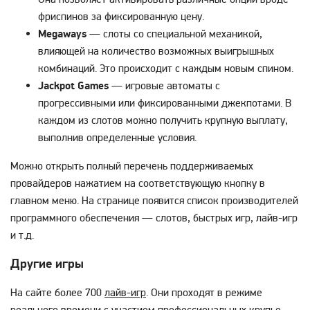
фриспинов за фиксированную цену.
Megaways
— слоты со специальной механикой,
влияющей на количество возможных выигрышных
комбинаций. Это происходит с каждым новым спином.
Jackpot Games
— игровые автоматы с
прогрессивными или фиксированными джекпотами. В
каждом из слотов можно получить крупную выплату,
выполнив определенные условия.
Можно открыть полный перечень поддерживаемых
провайдеров нажатием на соответствующую кнопку в
главном меню. На странице появится список производителей
программного обеспечения — слотов, быстрых игр, лайв-игр
и т.д.
Другие игры
На сайте более 700
лайв-игр
. Они проходят в режиме
реального времени с участием профессиональных крупье.