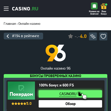
Казино на
Ваш
Android
бонус
Главная
›
Онлайн-казино
4.0
#194 в рейтинге
Онлайн казино 96
БОНУСЫ ПРОВЕРЕННЫХ КАЗИНО
100% бонус и 600 FS
CASINORU
5.0
Обзор