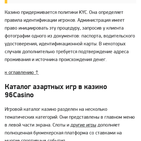
Казино придерживается политики KYC. Она определяет
правила идентификации игроков. Администрация имеет
право инициировать эту процедуру, запросив у клиента
фотографии одного из документов: паспорта, водительского
удостоверения, идентификационной карты. В некоторых
случаях дополнительно требуется подтверждение адреса
проживания и источника происхождения денег.
к оглавлению ↑
Каталог азартных игр в казино
96Casino
Игровой каталог казино разделен на несколько
тематических категорий. Они представлены в главном меню
в левой части экрана. Слоты и
другие игры
дополняет
полноценная букмекерская платформа со ставками на
многие спортивные события.