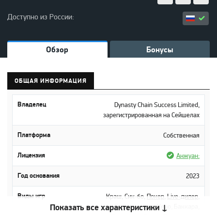
Доступно из России:
Обзор
Бонусы
ОБЩАЯ ИНФОРМАЦИЯ
Владелец
Dynasty Chain Success Limited,
зарегистрированная на Сейшелах
Платформа
Собственная
Лицензия
Анжуан:
Год основания
2023
Виды игр
Краш,
Сик-бо,
Покер
,
Live-дилер
,
Показать все характеристики ↓
Скретч-карты,
Кено,
Баккара,
Блэкджек
,
Бинго
,
Видеопокер,