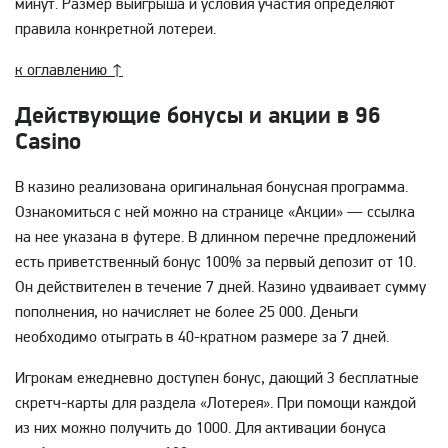
минут. Размер выигрыша и условия участия определяют
правила конкретной лотереи.
к оглавлению ↑
Действующие бонусы и акции в 96
Casino
В казино реализована оригинальная бонусная программа.
Ознакомиться с ней можно на странице «Акции» — ссылка
на нее указана в футере. В длинном перечне предложений
есть приветственный бонус 100% за первый депозит от 10.
Он действителен в течение 7 дней. Казино удваивает сумму
пополнения, но начисляет не более 25 000. Деньги
необходимо отыграть в 40-кратном размере за 7 дней.
Игрокам ежедневно доступен бонус, дающий 3 бесплатные
скретч-карты для раздела «Лотерея». При помощи каждой
из них можно получить до 1000. Для активации бонуса