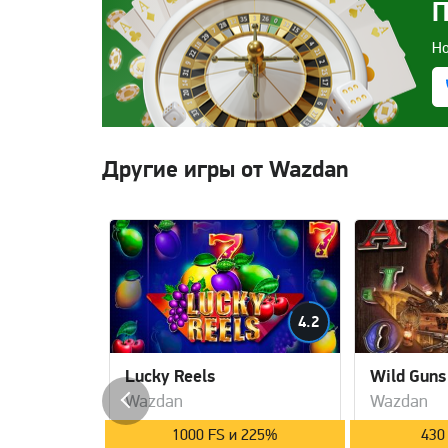
Но
Другие игры от Wazdan
3.9
4.2
Lucky Reels
Wild Guns
Wazdan
Wazdan
S и до 827%
1000 FS и 225%
430