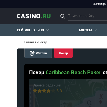
РЕЙТИНГ КАЗИНО
БОНУСЫ
Главная
›
Покер
Wazdan
Покер
Покер
Caribbean Beach Poker
о
Оценка редакции
3.8