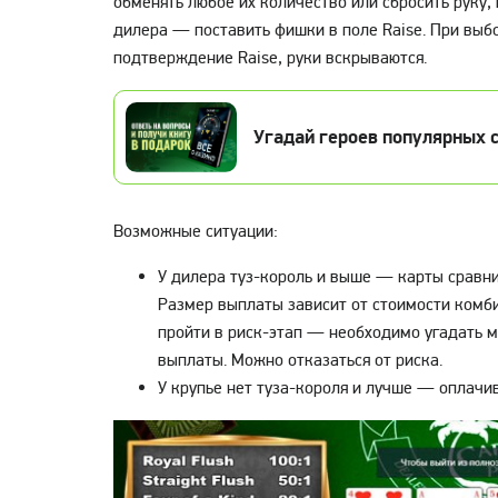
обменять любое их количество или сбросить руку, 
дилера — поставить фишки в поле Raise. При выбо
подтверждение Raise, руки вскрываются.
Угадай героев популярных с
Возможные ситуации:
У дилера туз-король и выше — карты сравни
Размер выплаты зависит от стоимости комби
пройти в риск-этап — необходимо угадать м
выплаты. Можно отказаться от риска.
У крупье нет туза-короля и лучше — оплачива