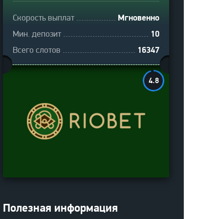
Мгновенно
Скорость выплат
10
Мин. депозит
16347
Всего слотов
4.8
Полезная информация