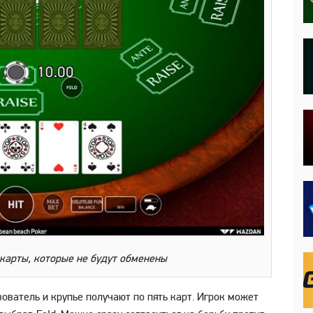
карты, которые не будут обменены
зователь и крупье получают по пять карт. Игрок может