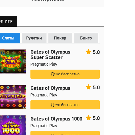
ОП ИГР
Слоты
Рулетки
Покер
Бинго
Gates of Olympus
5.0
Super Scatter
Pragmatic Play
Демо бесплатно
5.0
Gates of Olympus
Pragmatic Play
Демо бесплатно
5.0
Gates of Olympus 1000
Pragmatic Play