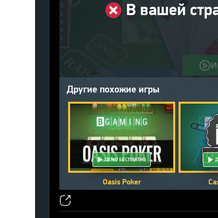
В вашей стр
И
Другие похожие игры
ДЕМО БЕСПЛАТНО
Д
Oasis Poker
Ca