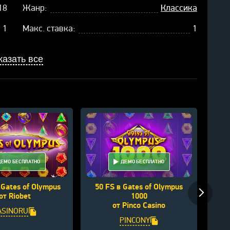
18
Жанр:
Классика
1
Макс. ставка:
1
казать все
ЕМО БЕСПЛАТНО
ДЕМО БЕСПЛАТНО
 Gates of Olympus
50 FS в Gates of Olympus
77%+ 
от Riobet
1000
от Pinco Casino
ASINORU
PINCONY