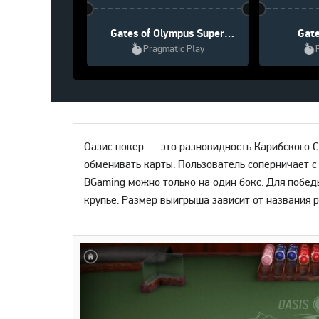
— Gods of War
Gates of Olympus Super
Gate
Scatter
tic Play
Pragmatic Play
Оазис покер — это разновидность Карибского С
обменивать карты. Пользователь соперничает с 
BGaming можно только на один бокс. Для побед
крупье. Размер выигрыша зависит от названия р