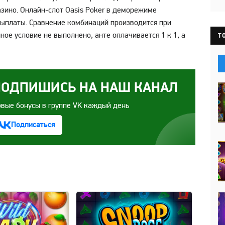
азино. Онлайн-слот Oasis Poker в деморежиме
выплаты. Сравнение комбинаций производится при
ное условие не выполнено, анте оплачивается 1 к 1, а
Т
ПОДПИШИСЬ НА НАШ КАНАЛ
вые бонусы в группе VK каждый день
Подписаться