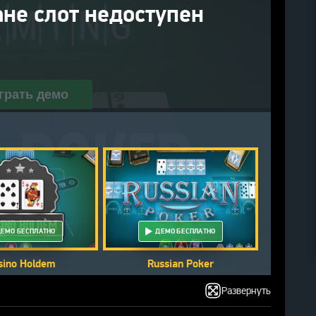
ане слот недоступен
грать демо
ЕМО БЕСПЛАТНО
ДЕМО БЕСПЛАТНО
sino Holdem
Russian Poker
Развернуть