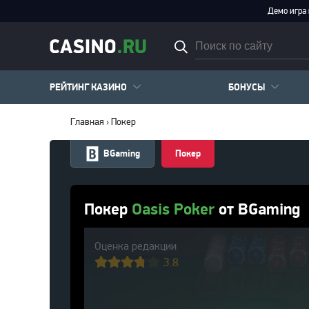
РЕЙТИНГ КАЗИНО
БОНУСЫ
Главная
›
Покер
BGaming
Покер
Покер
Oasis Poker
от BGaming
Оценка редакции
3.8