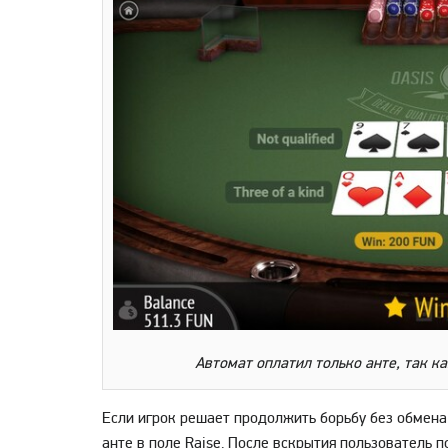
Автомат оплатил только анте, так ка
Если игрок решает продолжить борьбу без обмена 
анте в поле Raise. После вскрытия пользователь п