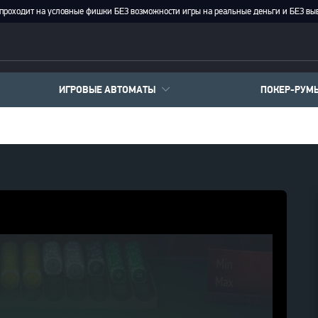
ИГРОВЫЕ АВТОМАТЫ
ПОКЕР-РУМ