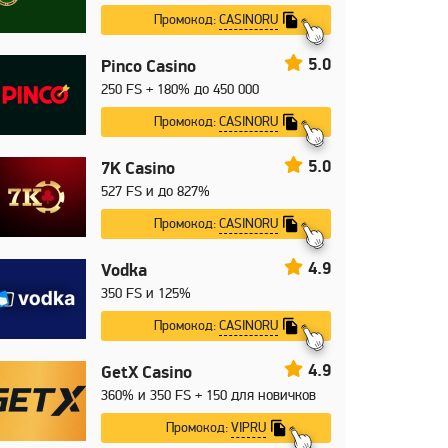
CASINORU
Промокод:
5.0
Pinco Casino
250 FS + 180% до 450 000
CASINORU
Промокод:
5.0
7K Casino
527 FS и до 827%
CASINORU
Промокод:
4.9
Vodka
350 FS и 125%
CASINORU
Промокод:
4.9
GetX Casino
360% и 350 FS + 150 для новичков
VIPRU
Промокод: