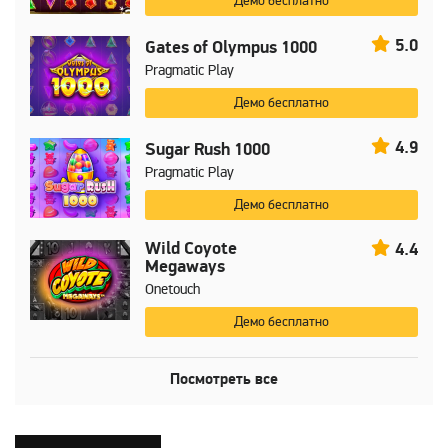
Демо бесплатно
5.0
Gates of Olympus 1000
Pragmatic Play
Демо бесплатно
4.9
Sugar Rush 1000
Pragmatic Play
Демо бесплатно
Wild Coyote
4.4
Megaways
Onetouch
Демо бесплатно
Посмотреть все