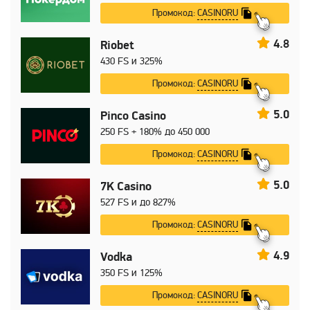
Омаха
CASINORU
Промокод:
Сателиты на серии
Нет
4.8
Riobet
430 FS и 325%
Доступные валюты в
RUB, USD, EUR, CAD, GEL, AMD, AUD
руме
CASINORU
Промокод:
Уровень игроков в руме
Любители, Слабые игроки, Новички
5.0
Pinco Casino
250 FS + 180% до 450 000
CASINORU
Промокод:
5.0
7K Casino
527 FS и до 827%
CASINORU
Промокод:
4.9
Vodka
350 FS и 125%
CASINORU
Промокод: