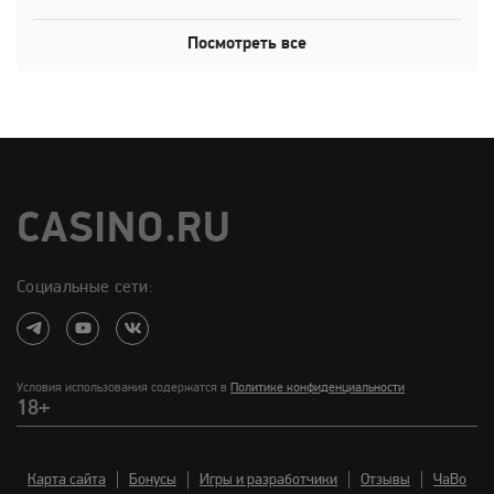
Посмотреть все
CASINO.RU
Социальные сети:
Условия использования содержатся в
Политике конфиденциальности
18+
Карта сайта
Бонусы
Игры и разработчики
Отзывы
ЧаВо