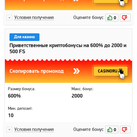
Условия
получения
Оцените бонус
0
Для казино
Приветственные криптобонусы на 600% до 2000 и
500 FS
Скопировать промокод
CASINORU
Размер бонуса:
Макс. бонус:
600%
2000
Мин. депозит:
10
Условия
получения
Оцените бонус
0