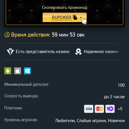
Скопировать промокод
RUPOKER
59 мин 52 сек
Есть представитель казино
Надежное казино
Минимальный депозит:
100
Скорость вывода:
до 2 часов
Платежи:
+5
Уровень игроков:
Любители, Слабые игроки, Новички