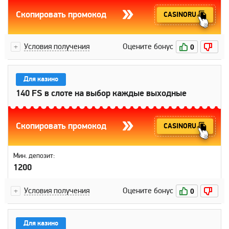
Скопировать промокод
CASINORU
Условия
получения
Оцените бонус
0
Для казино
140 FS в слоте на выбор каждые выходные
Скопировать промокод
CASINORU
Мин. депозит:
1200
Условия
получения
Оцените бонус
0
Для казино