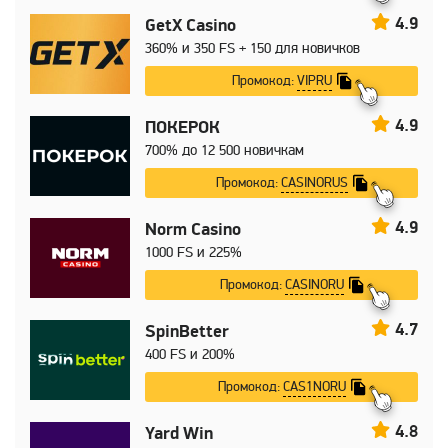
4.9
GetX Casino
360% и 350 FS + 150 для новичков
VIPRU
Промокод:
4.9
ПОКЕРОК
700% до 12 500 новичкам
CASINORUS
Промокод:
4.9
Norm Casino
1000 FS и 225%
CASINORU
Промокод:
4.7
SpinBetter
400 FS и 200%
CAS1NORU
Промокод:
4.8
Yard Win