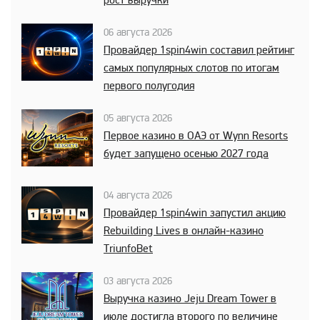
рост выручки
06 августа 2026
Провайдер 1spin4win составил рейтинг
самых популярных слотов по итогам
первого полугодия
05 августа 2026
Первое казино в ОАЭ от Wynn Resorts
будет запущено осенью 2027 года
04 августа 2026
Провайдер 1spin4win запустил акцию
Rebuilding Lives в онлайн-казино
TriunfoBet
03 августа 2026
Выручка казино Jeju Dream Tower в
июле достигла второго по величине