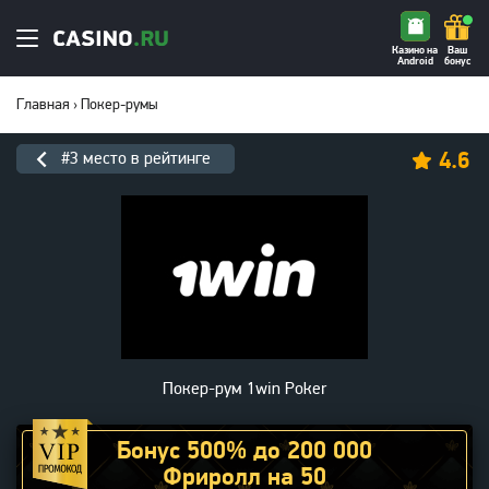
Казино на
Ваш
Android
бонус
Главная
›
Покер-румы
4.6
#3 место в рейтинге
Покер-рум 1win Poker
Бонус 500% до 200 000
Фриролл на 50