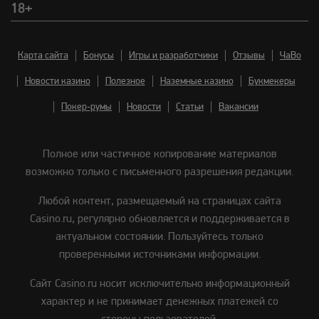
18+
Карта сайта
Бонусы
Игры и разработчики
Отзывы
ЧаВо
Новости казино
Полезное
Наземные казино
Букмекеры
Покер-румы
Новости
Статьи
Вакансии
Полное или частичное копирование материалов
возможно только с письменного разрешения редакции.
Любой контент, размещаемый на страницах сайта
Сasino.ru, регулярно обновляется и поддерживается в
актуальном состоянии. Пользуйтесь только
проверенными источниками информации.
Сайт Сasino.ru носит исключительно информационный
характер и не принимает денежных платежей со
стороны пользователей.