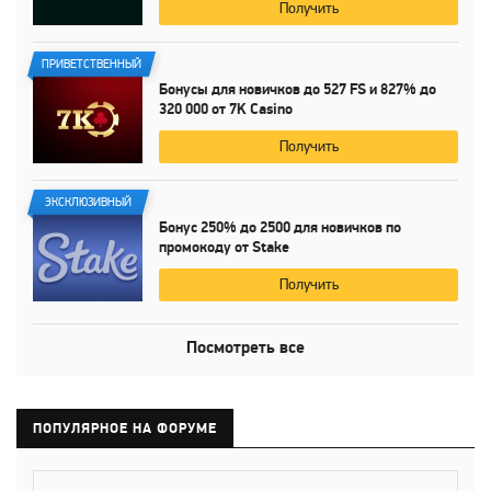
Получить
ПРИВЕТСТВЕННЫЙ
Бонусы для новичков до
527 FS
и
827%
до
320 000
от
7K Casino
Получить
ЭКСКЛЮЗИВНЫЙ
Бонус
250%
до
2500 для
новичков по
промокоду от Stake
Получить
Посмотреть все
ПОПУЛЯРНОЕ НА ФОРУМЕ