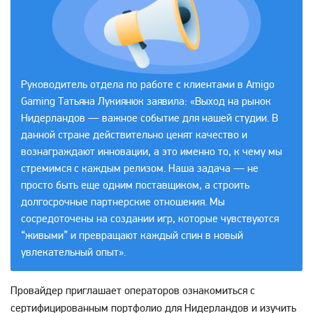
Руководитель отдела по работе с клиентами в Amigo
Gaming Татьяна Лукиянюк заявила: «Выход на рынок
Нидерландов — важное событие для нашей студии. В
данной стране действительно ценят качество и
вознаграждают инновации, а это именно то, к чему мы
стремимся с каждым релизом. Наша задача — не
просто быть еще одним поставщиком, а строить
долгосрочные партнерские отношения. Мы
сосредоточены на создании игр, которые чувствуются
“живыми” и превращают каждый спин в новый
увлекательный опыт».
Провайдер приглашает операторов ознакомиться с
сертифицированным портфолио для Нидерландов и изучить