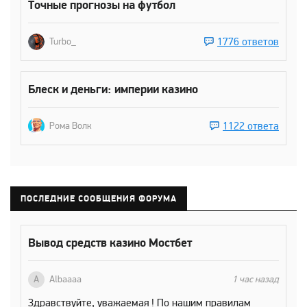
Точные прогнозы на футбол
1776 ответов
Turbo_
Блеск и деньги: империи казино
1122 ответа
Рома Волк
ПОСЛЕДНИЕ СООБЩЕНИЯ ФОРУМА
Вывод средств казино Мостбет
A
Albaaaa
1 час назад
Здравствуйте, уважаемая ! По нашим правилам