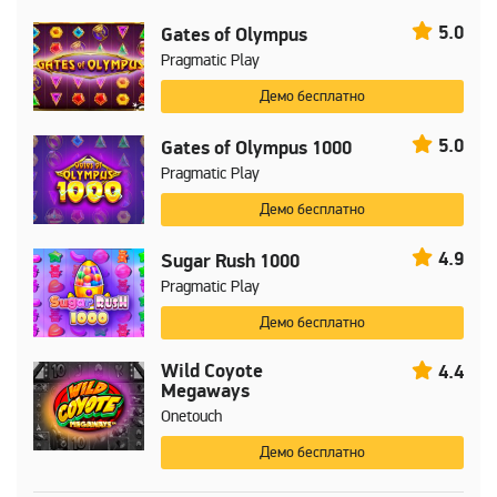
5.0
Gates of Olympus
Pragmatic Play
Демо бесплатно
5.0
Gates of Olympus 1000
Pragmatic Play
Демо бесплатно
4.9
Sugar Rush 1000
Pragmatic Play
Демо бесплатно
Wild Coyote
4.4
Megaways
Onetouch
Демо бесплатно