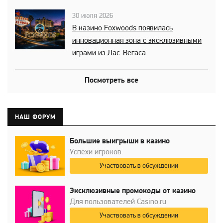
30 июля 2026
В казино Foxwoods появилась
инновационная зона с эксклюзивными
играми из Лас-Вегаса
Посмотреть все
НАШ ФОРУМ
Большие выигрыши в казино
Успехи игроков
Участвовать в обсуждении
Эксклюзивные промокоды от казино
Для пользователей Casino.ru
Участвовать в обсуждении