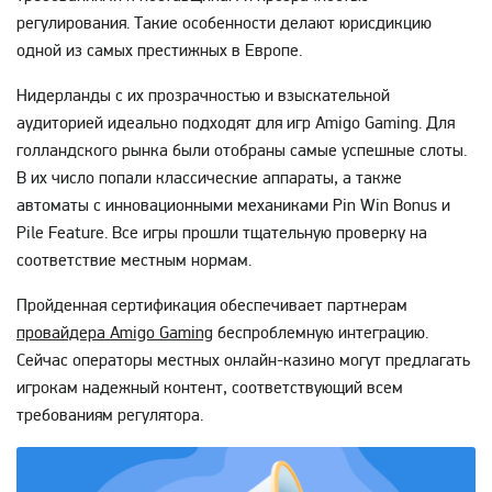
регулирования. Такие особенности делают юрисдикцию
одной из самых престижных в Европе.
Нидерланды с их прозрачностью и взыскательной
аудиторией идеально подходят для игр Amigo Gaming. Для
голландского рынка были отобраны самые успешные слоты.
В их число попали классические аппараты, а также
автоматы с инновационными механиками Pin Win Bonus и
Pile Feature. Все игры прошли тщательную проверку на
соответствие местным нормам.
Пройденная сертификация обеспечивает партнерам
провайдера Amigo Gaming
беспроблемную интеграцию.
Сейчас операторы местных онлайн-казино могут предлагать
игрокам надежный контент, соответствующий всем
требованиям регулятора.