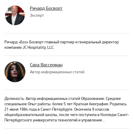
Ричард Босворт
Эксперт
Ричард «Боз» Босворт главный партнер и генеральный директор
компании JC Hospitality, LLC.
Сара Вассерман
Автор информационных статей
Должность: Автор информационных статей Образование: Среднее
специальное Опыт работы: более 5 лет Краткая биография: Родилась
21 июня 1984 года в Санкт-Петербурге. Окончила 9 классов
общеобразовательной школы, после чего поступила в Колледж Санкт-
Петербургского университета технологий и управления...