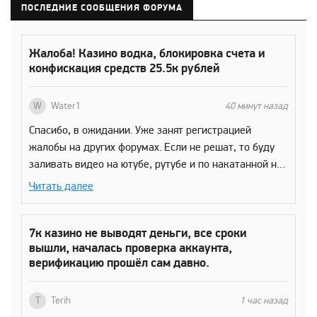
ПОСЛЕДНИЕ СООБЩЕНИЯ ФОРУМА
Жалоба! Казино водка, блокировка счета и
конфискация средств 25.5к рублей
W
Water1
40 минут назад
Спасибо, в ожидании. Уже занят регистрацией
жалобы на других форумах. Если не решат, то буду
заливать видео на ютубе, рутубе и по накатанной на
эту Водку казино. Это просто беспредел внести 20к и
Читать далее
при попытке вывести 25к получить бан.
7к казино не выводят деньги, все сроки
вышли, началась проверка аккаунта,
верификацию прошёл сам давно.
T
Terih
1 час назад