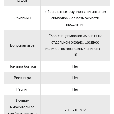
рядов
5 бесплатных раундов с гигантским
Фриспины
символом без возможности
продления
Сбор спецсимволов «монет» на
отдельном экране. Среднее
Бонусная игра
количество «денежных спинов» —
10.
Покупка бонуса
Нет
Риск-игра
Нет
Респин
Нет
Лучшие
множители за
x20, x16, x12
комбинации из 5