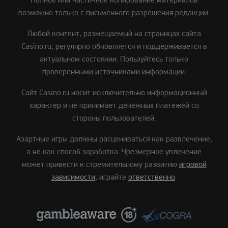
Полное или частичное копирование материалов
возможно только с письменного разрешения редакции.
Любой контент, размещаемый на страницах сайта
Сasino.ru, регулярно обновляется и поддерживается в
актуальном состоянии. Пользуйтесь только
проверенными источниками информации.
Сайт Сasino.ru носит исключительно информационный
характер и не принимает денежных платежей со
стороны пользователей.
Азартные игры должны расцениваться как развлечение,
а не как способ заработка. Чрезмерное увлечение
может привести к стремительному развитию
игровой
зависимости
, играйте
ответственно
.