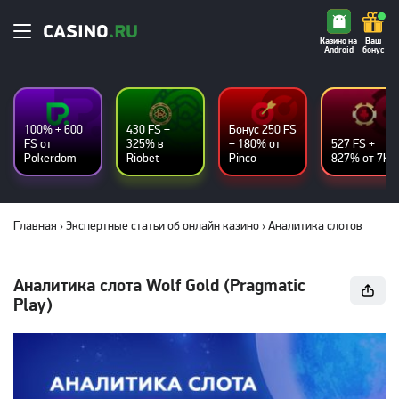
Казино на
Ваш
Android
бонус
100% + 600
430 FS +
Бонус 250 FS
FS от
325% в
+ 180% от
527 FS +
Pokerdom
Riobet
Pinco
827% от 7K
Главная
›
Экспертные статьи об онлайн казино
›
Аналитика слотов
Аналитика слота Wolf Gold (Pragmatic
Play)