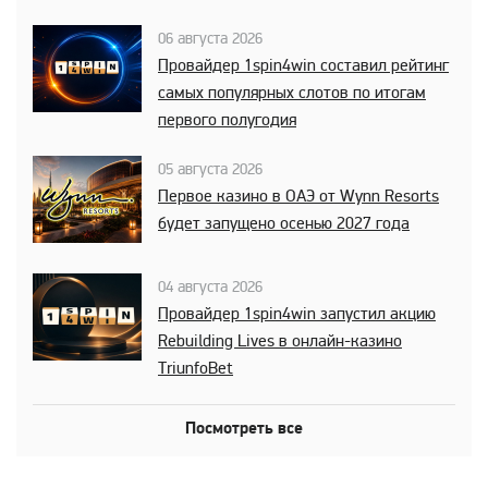
06 августа 2026
Провайдер 1spin4win составил рейтинг
самых популярных слотов по итогам
первого полугодия
05 августа 2026
Первое казино в ОАЭ от Wynn Resorts
будет запущено осенью 2027 года
04 августа 2026
Провайдер 1spin4win запустил акцию
Rebuilding Lives в онлайн-казино
TriunfoBet
Посмотреть все