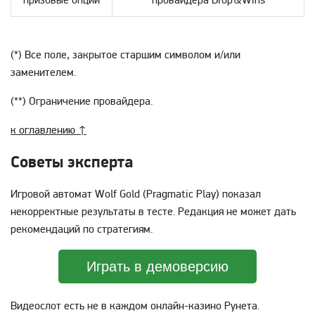
призовые опции
провайдера Drop&Wins
(*) Все поле, закрытое старшим символом и/или
заменителем.
(**) Ограничение провайдера.
к оглавлению ↑
Советы эксперта
Игровой автомат Wolf Gold (Pragmatic Play) показал
некорректные результаты в тесте. Редакция не может дать
рекомендаций по стратегиям.
Играть в демоверсию
Видеослот есть не в каждом онлайн-казино Рунета.