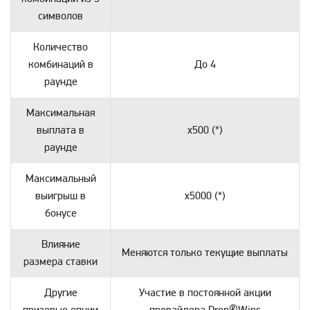
символов
Количество
комбинаций в
До 4
раунде
Максимальная
выплата в
x500 (*)
раунде
Максимальный
выигрыш в
x5000 (*)
бонусе
Влияние
Меняются только текущие выплаты
размера ставки
Другие
Участие в постоянной акции