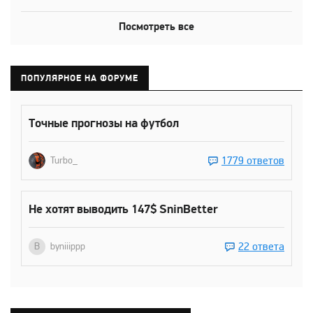
Посмотреть все
ПОПУЛЯРНОЕ НА ФОРУМЕ
Точные прогнозы на футбол
1779 ответов
Turbo_
Не хотят выводить 147$ SninBetter
22 ответа
B
byniiippp