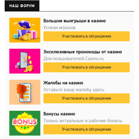
НАШ ФОРУМ
Большие выигрыши в казино
Успехи игроков
Участвовать в обсуждении
Эксклюзивные промокоды от казино
Для пользователей Casino.ru
Участвовать в обсуждении
Жалобы на казино
Оставьте вашу жалобу здесь
Участвовать в обсуждении
Бонусы казино
Только актуальные и рабочие бонусы
Участвовать в обсуждении