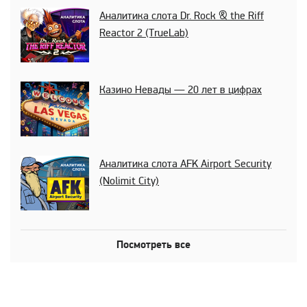
Аналитика слота Dr. Rock & the Riff
Reactor 2 (TrueLab)
Казино Невады — 20 лет в цифрах
Аналитика слота AFK Airport Security
(Nolimit City)
Посмотреть все