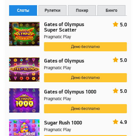
Слоты
Рулетки
Покер
Бинго
Gates of Olympus
5.0
Super Scatter
Pragmatic Play
Демо бесплатно
5.0
Gates of Olympus
Pragmatic Play
Демо бесплатно
5.0
Gates of Olympus 1000
Pragmatic Play
Демо бесплатно
4.9
Sugar Rush 1000
Pragmatic Play