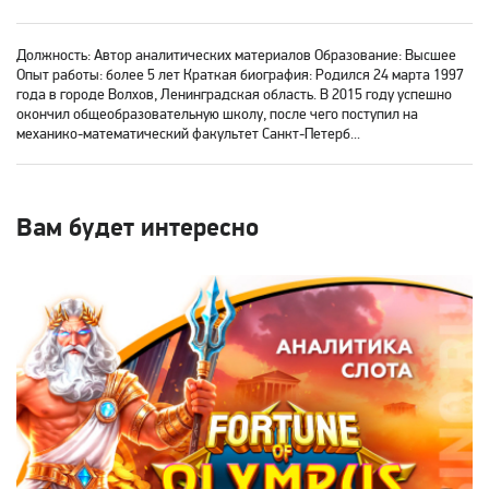
Должность: Автор аналитических материалов Образование: Высшее
Опыт работы: более 5 лет Краткая биография: Родился 24 марта 1997
года в городе Волхов, Ленинградская область. В 2015 году успешно
окончил общеобразовательную школу, после чего поступил на
механико-математический факультет Санкт-Петерб...
Вам будет интересно