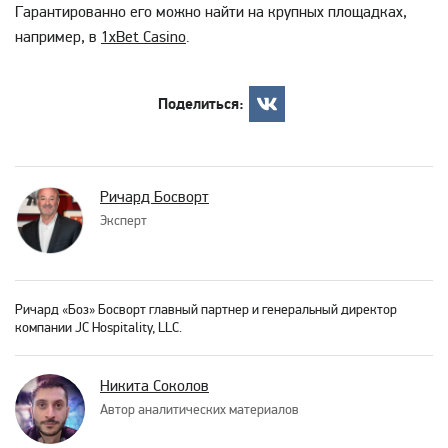
Гарантированно его можно найти на крупных площадках,
например, в
1xBet Casino
.
Поделиться:
Ричард Босворт
Эксперт
Ричард «Боз» Босворт главный партнер и генеральный директор
компании JC Hospitality, LLC.
Никита Соколов
Автор аналитических материалов