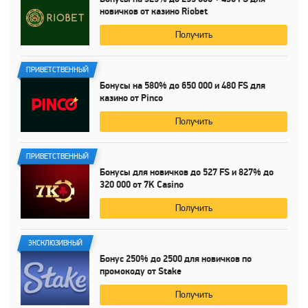
новичков от казино Riobet
Получить
ПРИВЕТСТВЕННЫЙ
Бонусы на
580%
до
650 000
и
480 FS
для
казино от Pinco
Получить
ПРИВЕТСТВЕННЫЙ
Бонусы для новичков до
527 FS
и
827%
до
320 000
от
7K Casino
Получить
ЭКСКЛЮЗИВНЫЙ
Бонус
250%
до
2500 для
новичков по
промокоду от Stake
Получить