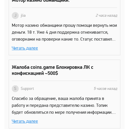
Мотор казино обманщики.
J
jlia
2 часа назад
Мотор казино обманщики прошу помощи вернуть мои
деньги. 18 т. Уже 4 дня поддержка отнекивается,
оговорками на проверки какие то. Статус поставили
успешно, но ничего не скинули.Вип поддержка
Читать далее
Морочит мне голову, на обращения толком не
отвечают одни шаблоны, деньги не возврощают.
Прошу обратить внимание на это казино.
Жалоба coins.game Блокировка ЛК с
конфискацией ~500$
S
Support
5 часов назад
Спасибо за обращение, ваша жалоба принята в
работу и передана представителю казино. Топик
будет обновляться по мере получения информации.
Предположительное время ответа казино - до 7
Читать далее
дней.