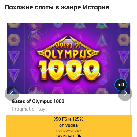
Похожие слоты в жанре История
5.0
Gates of Olympus 1000
Pragmatic Play
350 FS и 125%
от Vodka
по промокоду
CASINORU