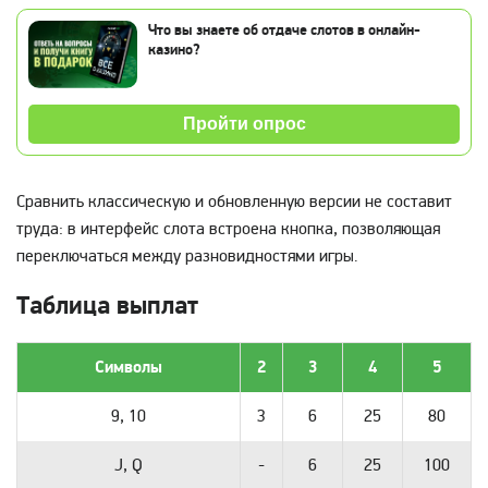
Что вы знаете об отдаче слотов в онлайн-
казино?
Пройти опрос
Сравнить классическую и обновленную версии не составит
труда: в интерфейс слота встроена кнопка, позволяющая
переключаться между разновидностями игры.
Таблица выплат
Символы
2
3
4
5
9, 10
3
6
25
80
J, Q
-
6
25
100