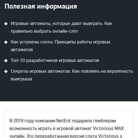
Полезная информация
Игровые автоматы, которые дают выиграть. Как
правильно выбрать онлайн-слот
Как устроены слоты. Принципы работы игровых
автоматов
Топ-10 разработчиков игровых автоматов
Секреты игровых автоматов. Как повлиять на вероятность
выигрыша
В 2019 году компания NetEnt подарила гемблерам
возможность играть в игровой автомат Victorious MAX
онлайн. Это переработанная версия слота Victorious о