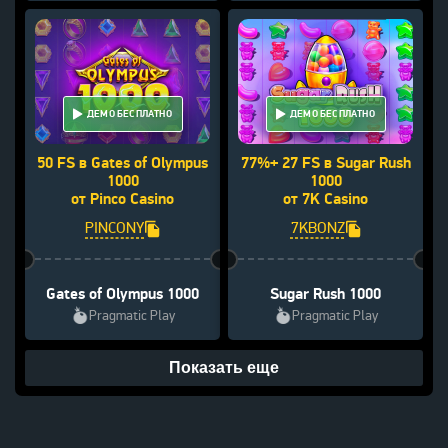
ДЕМО БЕСПЛАТНО
ДЕМО БЕСПЛАТНО
50 FS в Gates of Olympus
77%+ 27 FS в Sugar Rush
1000
1000
от Pinco Casino
от 7K Casino
PINCONY
7KBONZ
Gates of Olympus 1000
Sugar Rush 1000
Pragmatic Play
Pragmatic Play
Показать еще