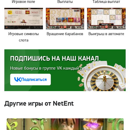
Игровое поле
Выплаты
Таблица выплат
Игровые символы
Вращение барабанов
Выигрыш в автомате
слота
ПОДПИШИСЬ НА НАШ КАНАЛ
Новые бонусы в группе VK каждый день
Подписаться
Другие игры от NetEnt