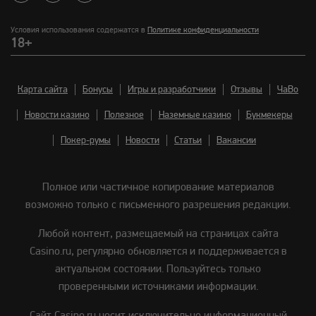
Условия использования содержатся в
Политике конфиденциальности
18+
Карта сайта
Бонусы
Игры и разработчики
Отзывы
ЧаВо
Новости казино
Полезное
Наземные казино
Букмекеры
Покер-румы
Новости
Статьи
Вакансии
Полное или частичное копирование материалов
возможно только с письменного разрешения редакции.
Любой контент, размещаемый на страницах сайта
Сasino.ru, регулярно обновляется и поддерживается в
актуальном состоянии. Пользуйтесь только
проверенными источниками информации.
Сайт Сasino.ru носит исключительно информационный