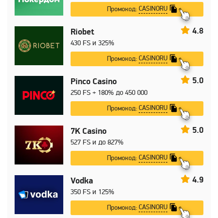
CASINORU
Промокод:
4.8
Riobet
430 FS и 325%
CASINORU
Промокод:
5.0
Pinco Casino
250 FS + 180% до 450 000
CASINORU
Промокод:
5.0
7K Casino
527 FS и до 827%
CASINORU
Промокод:
4.9
Vodka
350 FS и 125%
CASINORU
Промокод: