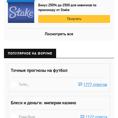
Бонус
250%
до
2500 для
новичков по
промокоду от Stake
Получить
Посмотреть все
ПОПУЛЯРНОЕ НА ФОРУМЕ
Точные прогнозы на футбол
1777 ответов
Turbo_
Блеск и деньги: империи казино
1122 ответа
Рома Волк