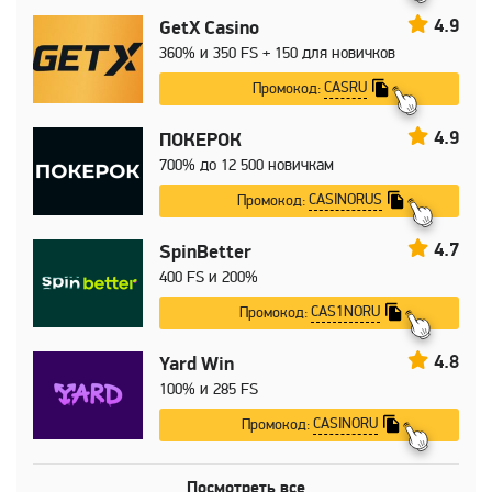
4.9
GetX Casino
360% и 350 FS + 150 для новичков
CASRU
Промокод:
4.9
ПОКЕРОК
700% до 12 500 новичкам
CASINORUS
Промокод:
4.7
SpinBetter
400 FS и 200%
CAS1NORU
Промокод:
4.8
Yard Win
100% и 285 FS
CASINORU
Промокод:
Посмотреть все