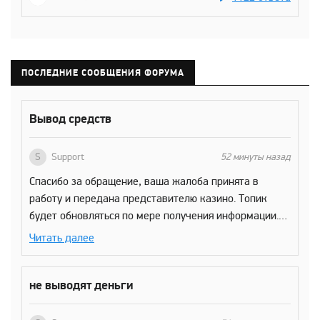
ПОСЛЕДНИЕ СООБЩЕНИЯ ФОРУМА
Вывод средств
S
Support
52 минуты назад
Спасибо за обращение, ваша жалоба принята в
работу и передана представителю казино. Топик
будет обновляться по мере получения информации.
Предположительное время ответа казино - до 7
Читать далее
дней.
не выводят деньги