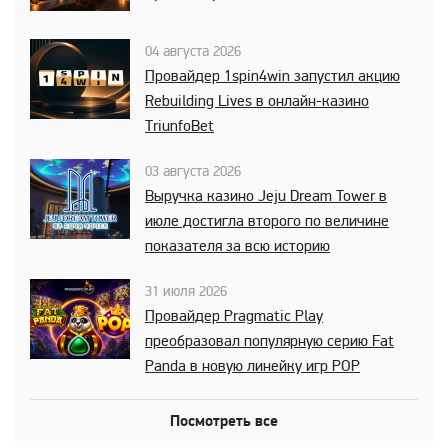
04 августа 2026
Провайдер 1spin4win запустил акцию
Rebuilding Lives в онлайн-казино
TriunfoBet
03 августа 2026
Выручка казино Jeju Dream Tower в
июле достигла второго по величине
показателя за всю историю
31 июля 2026
Провайдер Pragmatic Play
преобразовал популярную серию Fat
Panda в новую линейку игр POP
Посмотреть все