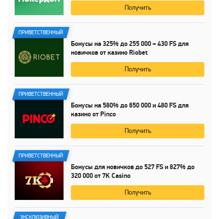
Получить
ПРИВЕТСТВЕННЫЙ
Бонусы на
325%
до
255 000
+
430 FS
для
новичков от казино Riobet
Получить
ПРИВЕТСТВЕННЫЙ
Бонусы на
580%
до
650 000
и
480 FS
для
казино от Pinco
Получить
ПРИВЕТСТВЕННЫЙ
Бонусы для новичков до
527 FS
и
827%
до
320 000
от
7K Casino
Получить
ЭКСКЛЮЗИВНЫЙ