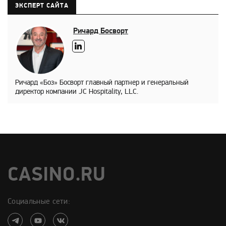
ЭКСПЕРТ САЙТА
Ричард Босворт
Ричард «Боз» Босворт главный партнер и генеральный
директор компании JC Hospitality, LLC.
CASINO.RU
Социальные сети: