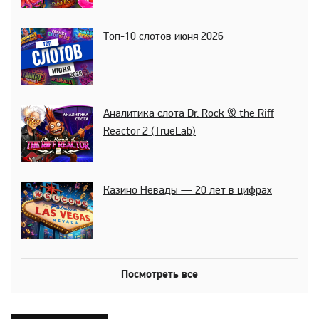
Топ-10 слотов июня 2026
Аналитика слота Dr. Rock & the Riff
Reactor 2 (TrueLab)
Казино Невады — 20 лет в цифрах
Посмотреть все