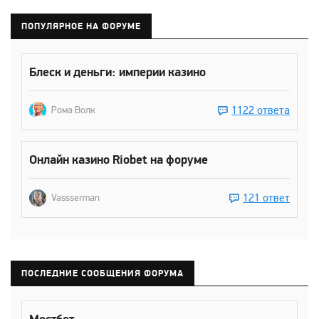
ПОПУЛЯРНОЕ НА ФОРУМЕ
Блеск и деньги: империи казино
1122 ответа
Рома Волк
Онлайн казино Riobet на форуме
121 ответ
Vassserman
ПОСЛЕДНИЕ СООБЩЕНИЯ ФОРУМА