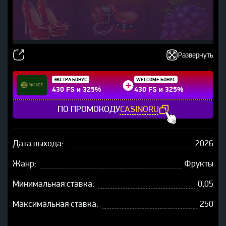
Развернуть
ЭКСТРА БОНУС
WELCOME БОНУС
430 FS и 325%
430 FS и 325%
ПО ПРОМОКОДУ
CASINORU
Дата выхода:
2026
Жанр:
Фрукты
Минимальная ставка:
0,05
Максимальная ставка:
250