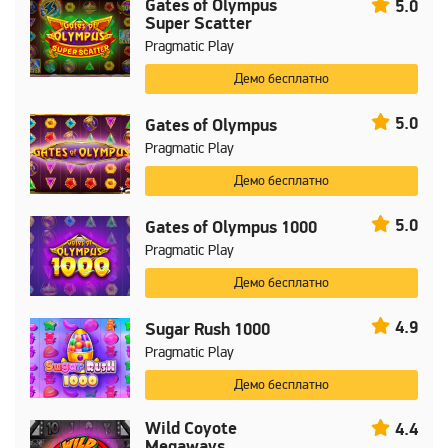
Gates of Olympus
5.0
Super Scatter
Pragmatic Play
Демо бесплатно
5.0
Gates of Olympus
Pragmatic Play
Демо бесплатно
5.0
Gates of Olympus 1000
Pragmatic Play
Демо бесплатно
4.9
Sugar Rush 1000
Pragmatic Play
Демо бесплатно
Wild Coyote
4.4
Megaways