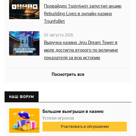
Провайдер 1spin4win запустил акцию
Rebuilding Lives в онлайн-казино
TriunfoBet
03 августа 2026
Выручка казино Jeju Dream Tower в
июле достигла второго по величине
показателя за всю историю
Посмотреть все
НАШ ФОРУМ
Большие выигрыши в казино
Успехи игроков
Участвовать в обсуждении