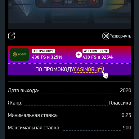
Развернуть
ЭКСТРА БОНУС
WELCOME БОНУС
430 FS и 325%
430 FS и 325%
ПО ПРОМОКОДУ
CASINORU
Дата выхода:
2020
Жанр:
Классика
Минимальная ставка:
0,25
Максимальная ставка:
500