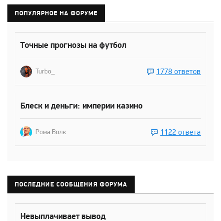
ПОПУЛЯРНОЕ НА ФОРУМЕ
Точные прогнозы на футбол
1778 ответов
Turbo_
Блеск и деньги: империи казино
1122 ответа
Рома Волк
ПОСЛЕДНИЕ СООБЩЕНИЯ ФОРУМА
Невыплачивает вывод