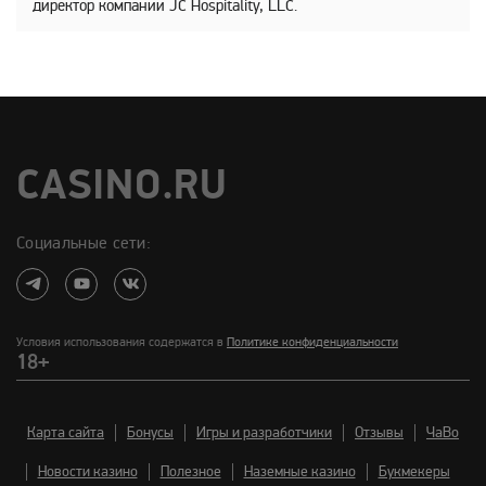
директор компании JC Hospitality, LLC.
CASINO.RU
Социальные сети:
Условия использования содержатся в
Политике конфиденциальности
18+
Карта сайта
Бонусы
Игры и разработчики
Отзывы
ЧаВо
Новости казино
Полезное
Наземные казино
Букмекеры