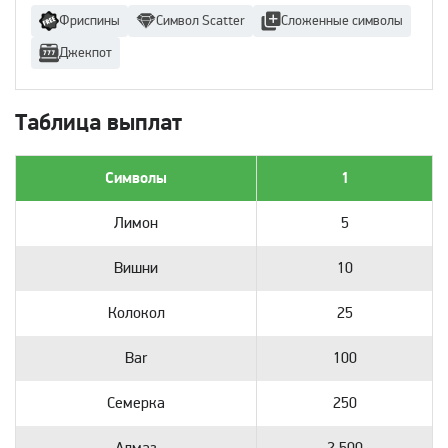
Фриспины
Символ Scatter
Сложенные символы
Джекпот
Таблица выплат
Символы
1
Лимон
5
Вишни
10
Колокол
25
Bar
100
Семерка
250