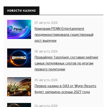
НОВОСТИ КАЗИНО
07 августа 2026
Компания PENN Entertainment
продемонстрировала существенный
рост выручки
06 августа 2026
Провайдер 1spin4win составил рейтинг
самых популярных слотов по итогам
первого полугодия
05 августа 2026
Первое казино в ОАЭ от Wynn Resorts
будет запущено осенью 2027 года
04 августа 2026