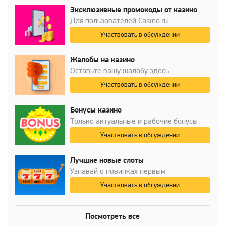
Эксклюзивные промокоды от казино
Для пользователей Casino.ru
Участвовать в обсуждении
Жалобы на казино
Оставьте вашу жалобу здесь
Участвовать в обсуждении
Бонусы казино
Только актуальные и рабочие бонусы
Участвовать в обсуждении
Лучшие новые слоты
Узнавай о новинках первым
Участвовать в обсуждении
Посмотреть все