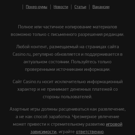
Покер-румы
Новости
Статьи
Вакансии
Полное или частичное копирование материалов
возможно только с письменного разрешения редакции.
Любой контент, размещаемый на страницах сайта
Сasino.ru, регулярно обновляется и поддерживается в
актуальном состоянии. Пользуйтесь только
проверенными источниками информации.
Сайт Сasino.ru носит исключительно информационный
характер и не принимает денежных платежей со
стороны пользователей.
Азартные игры должны расцениваться как развлечение,
а не как способ заработка. Чрезмерное увлечение
может привести к стремительному развитию
игровой
зависимости
, играйте
ответственно
.