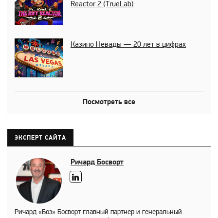
Reactor 2 (TrueLab)
Казино Невады — 20 лет в цифрах
Посмотреть все
ЭКСПЕРТ САЙТА
Ричард Босворт
Ричард «Боз» Босворт главный партнер и генеральный