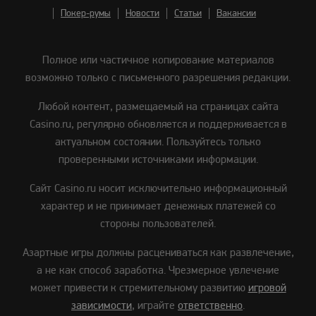
Покер-румы
Новости
Статьи
Вакансии
Полное или частичное копирование материалов
возможно только с письменного разрешения редакции.
Любой контент, размещаемый на страницах сайта
Сasino.ru, регулярно обновляется и поддерживается в
актуальном состоянии. Пользуйтесь только
проверенными источниками информации.
Сайт Сasino.ru носит исключительно информационный
характер и не принимает денежных платежей со
стороны пользователей.
Азартные игры должны расцениваться как развлечение,
а не как способ заработка. Чрезмерное увлечение
может привести к стремительному развитию
игровой
зависимости
, играйте
ответственно
.