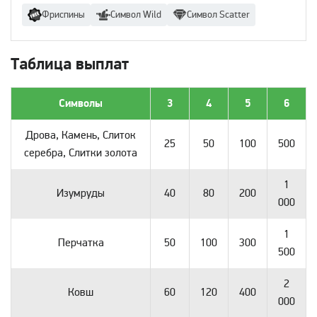
Фриспины
Символ Wild
Символ Scatter
Таблица выплат
Символы
3
4
5
6
Дрова, Камень, Слиток
25
50
100
500
серебра, Слитки золота
1
Изумруды
40
80
200
000
1
Перчатка
50
100
300
500
2
Ковш
60
120
400
000