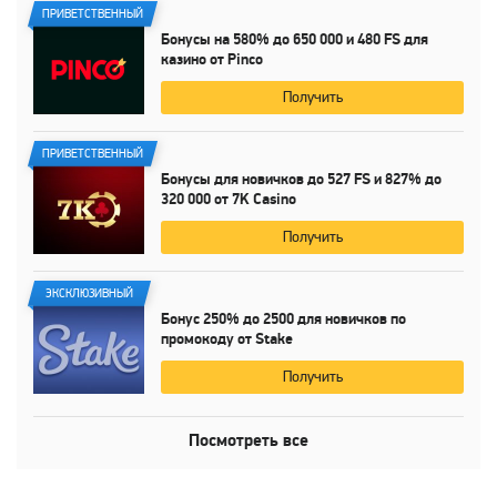
ПРИВЕТСТВЕННЫЙ
Бонусы на
580%
до
650 000
и
480 FS
для
казино от Pinco
Получить
ПРИВЕТСТВЕННЫЙ
Бонусы для новичков до
527 FS
и
827%
до
320 000
от
7K Casino
Получить
ЭКСКЛЮЗИВНЫЙ
Бонус
250%
до
2500 для
новичков по
промокоду от Stake
Получить
Посмотреть все