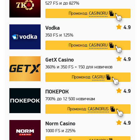
527 FS и до 827%
CASINORU
Промокод:
4.9
Vodka
350 FS и 125%
CASINORU
Промокод:
4.9
GetX Casino
360% и 350 FS + 150 для новичков
CASRU
Промокод:
4.9
ПОКЕРОК
700% до 12 500 новичкам
CASINORUS
Промокод:
4.9
Norm Casino
1000 FS и 225%