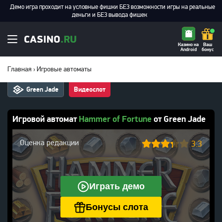
Казино на
Ваш
Android
бонус
Главная
›
Игровые автоматы
Green Jade
Видеослот
Игровой автомат
Hammer of Fortune
от Green Jade
Оценка редакции
3.3
Играть демо
Бонусы слота