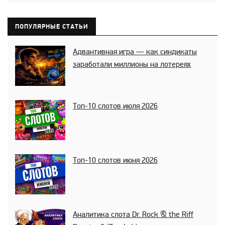
ПОПУЛЯРНЫЕ СТАТЬИ
Адвантивная игра — как синдикаты
заработали миллионы на лотереях
Топ-10 слотов июля 2026
Топ-10 слотов июня 2026
Аналитика слота Dr. Rock & the Riff