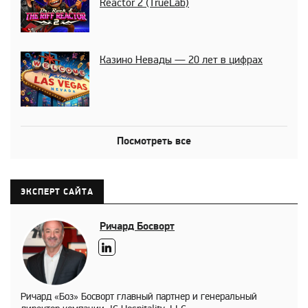
Reactor 2 (TrueLab)
Казино Невады — 20 лет в цифрах
Посмотреть все
ЭКСПЕРТ САЙТА
Ричард Босворт
Ричард «Боз» Босворт главный партнер и генеральный