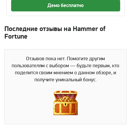
Демо бесплатно
Последние отзывы на Hammer of
Fortune
Отзывов пока нет. Помогите другим
пользователям с выбором — будьте первым, кто
поделится своим мнением о данном обзоре, и
получите уникальный бонус.