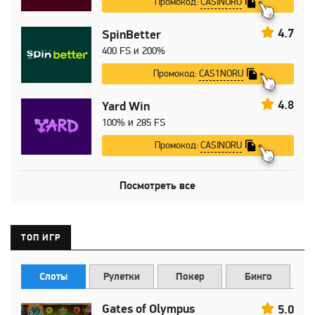
CASINORU
Промокод:
4.7
SpinBetter
400 FS и 200%
CAS1NORU
Промокод:
4.8
Yard Win
100% и 285 FS
CASINORU
Промокод:
Посмотреть все
ТОП ИГР
Слоты
Рулетки
Покер
Бинго
Gates of Olympus
5.0