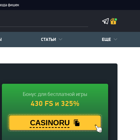
Ваш
бонус
Ы
СТАТЬИ
ЕЩЕ
Бонус для бесплатной игры
430 FS и 325%
CASINORU