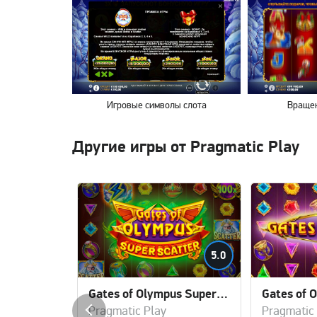
Игровые символы слота
Враще
Другие игры от Pragmatic Play
4.9
5.0
0
Gates of Olympus Super Scatter
Gates of 
Pragmatic Play
Pragmatic