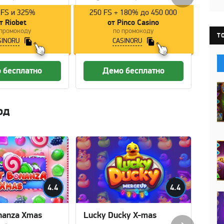
 FS и 325%
250 FS + 180% до 450 000
т Riobet
от Pinco Casino
 промокоду
по промокоду
Т
SINORU
CASINORU
 бесплатно
Демо бесплатно
од
4.4
4.4
nanza Xmas
Lucky Ducky X-mas
Seas