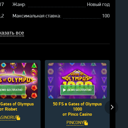
17
Жанр:
Новый год
,2
Максимальная ставка:
100
казать все
ЕМО БЕСПЛАТНО
ДЕМО БЕСПЛАТНО
 Gates of Olympus
50 FS в Gates of Olympus
77%+ 
от Riobet
1000
от Pinco Casino
ASINORU
PINCONY