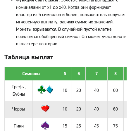
Функция Coin Cluster.
Золотые монеты выпадают с
номиналами от х1 до х40. Когда они формируют
кластер из 5 символов и более, пользователь получает
мгновенную выплату, равную сумме их значений.
Монеты взрываются. В случайной пустой клетке
появляется обобщенный символ. Он может участвовать
в кластере повторно.
Таблица выплат
Символы
5
6
7
8
Трефы,
10
20
40
60
1
Бубны
Червы
10
20
40
60
1
Пики
15
25
45
75
1