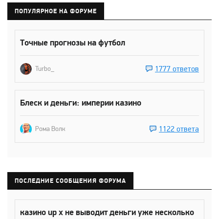
ПОПУЛЯРНОЕ НА ФОРУМЕ
Точные прогнозы на футбол
1777 ответов
Turbo_
Блеск и деньги: империи казино
1122 ответа
Рома Волк
ПОСЛЕДНИЕ СООБЩЕНИЯ ФОРУМА
казино up x не выводит деньги уже несколько