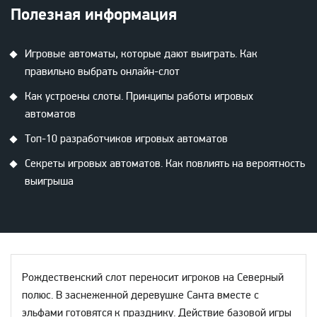
Полезная информация
Игровые автоматы, которые дают выиграть. Как
правильно выбрать онлайн-слот
Как устроены слоты. Принципы работы игровых
автоматов
Топ-10 разработчиков игровых автоматов
Секреты игровых автоматов. Как повлиять на вероятность
выигрыша
Рождественский слот переносит игроков на Северный
полюс. В заснеженной деревушке Санта вместе с
эльфами готовятся к празднику. Действие базовой игры