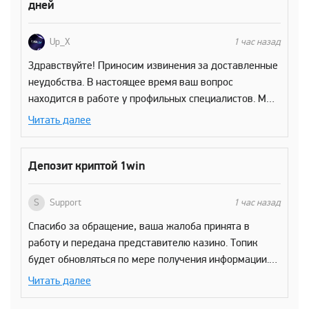
дней
Up_X
1 час назад
Здравствуйте! Приносим извинения за доставленные
неудобства. В настоящее время ваш вопрос
находится в работе у профильных специалистов. Мы
понимаем, что ожидание вызывает неудобства, и
Читать далее
делаем всё возможное, чтобы решить ситуацию как
можно быстрее. Благодарим за терпение и
понимание. Как только появится новая информация,
Депозит криптой 1win
мы обязательно сообщим о результате. С уважением,
Команда поддержки Up-X
S
Support
1 час назад
Спасибо за обращение, ваша жалоба принята в
работу и передана представителю казино. Топик
будет обновляться по мере получения информации.
Предположительное время ответа казино - до 7
Читать далее
дней.