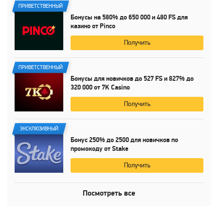
ПРИВЕТСТВЕННЫЙ
Бонусы на
580%
до
650 000
и
480 FS
для
казино от Pinco
Получить
ПРИВЕТСТВЕННЫЙ
Бонусы для новичков до
527 FS
и
827%
до
320 000
от
7K Casino
Получить
ЭКСКЛЮЗИВНЫЙ
Бонус
250%
до
2500 для
новичков по
промокоду от Stake
Получить
Посмотреть все