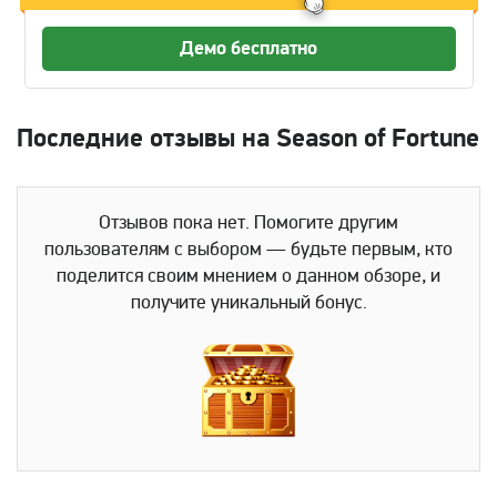
Демо бесплатно
Последние отзывы на Season of Fortune
Отзывов пока нет. Помогите другим
пользователям с выбором — будьте первым, кто
поделится своим мнением о данном обзоре, и
получите уникальный бонус.