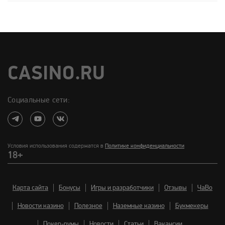
CASINO.RU
Социальные сети:
Условия использования содержатся в
Политике конфиденциальности
18+
Карта сайта
Бонусы
Игры и разработчики
Отзывы
ЧаВо
Новости казино
Полезное
Наземные казино
Букмекеры
Покер-румы
Новости
Статьи
Вакансии