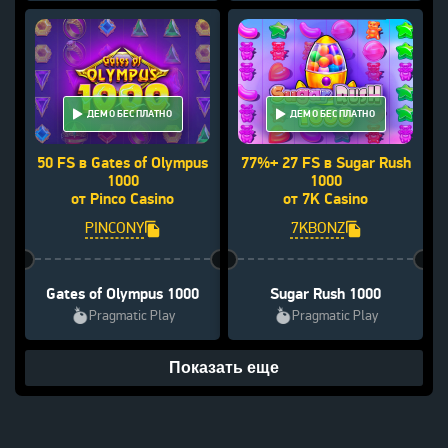
ДЕМО БЕСПЛАТНО
ДЕМО БЕСПЛАТНО
50 FS в Gates of Olympus
77%+ 27 FS в Sugar Rush
1000
1000
от Pinco Casino
от 7K Casino
PINCONY
7KBONZ
Gates of Olympus 1000
Sugar Rush 1000
Pragmatic Play
Pragmatic Play
Показать еще