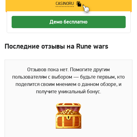
CASINORU
Демо бесплатно
Последние отзывы на Rune wars
Отзывов пока нет. Помогите другим
пользователям с выбором — будьте первым, кто
поделится своим мнением о данном обзоре, и
получите уникальный бонус.