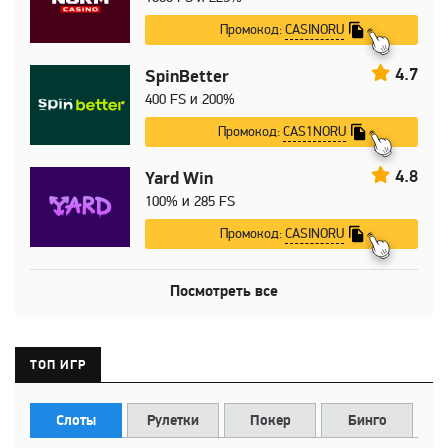
CASINORU
Промокод:
4.7
SpinBetter
400 FS и 200%
CAS1NORU
Промокод:
4.8
Yard Win
100% и 285 FS
CASINORU
Промокод:
Посмотреть все
ТОП ИГР
Слоты
Рулетки
Покер
Бинго