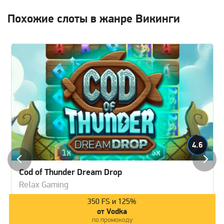
Похожие слоты в жанре Викинги
4.6
Cod of Thunder Dream Drop
Relax Gaming
350 FS и 125%
от Vodka
по промокоду