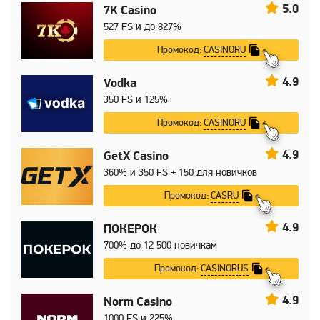
5.0
7K Casino
527 FS и до 827%
CASINORU
Промокод:
4.9
Vodka
350 FS и 125%
CASINORU
Промокод:
4.9
GetX Casino
360% и 350 FS + 150 для новичков
CASRU
Промокод:
4.9
ПОКЕРОК
700% до 12 500 новичкам
CASINORUS
Промокод:
4.9
Norm Casino
1000 FS и 225%