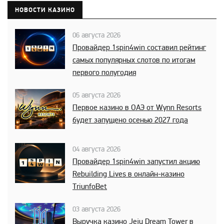
НОВОСТИ КАЗИНО
06 августа 2026
Провайдер 1spin4win составил рейтинг
самых популярных слотов по итогам
первого полугодия
05 августа 2026
Первое казино в ОАЭ от Wynn Resorts
будет запущено осенью 2027 года
04 августа 2026
Провайдер 1spin4win запустил акцию
Rebuilding Lives в онлайн-казино
TriunfoBet
03 августа 2026
Выручка казино Jeju Dream Tower в