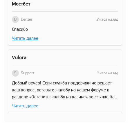
Мостбет
D
Denzer
2 часа назад
Спасибо
Читать далее
Vulora
S
Support
3 часа назад
Добрый вечер! Если служба поддержки не решает
ваш вопрос, оставьте жалобу на нашем форуме в
разделе «Оставить жалобу на казино» по ссылке Как
правильно оформить жалобу вы можете узнать по
Читать далее
ссылке