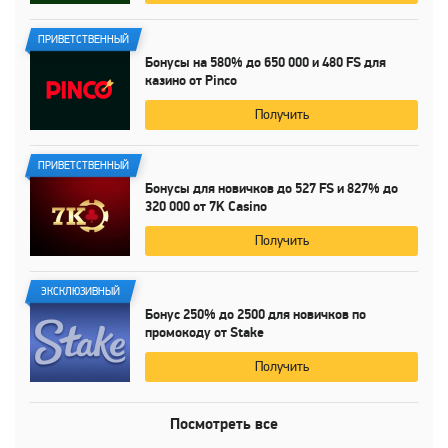
ПРИВЕТСТВЕННЫЙ
Бонусы на
580%
до
650 000
и
480 FS
для
казино от Pinco
Получить
ПРИВЕТСТВЕННЫЙ
Бонусы для новичков до
527 FS
и
827%
до
320 000
от
7K Casino
Получить
ЭКСКЛЮЗИВНЫЙ
Бонус
250%
до
2500 для
новичков по
промокоду от Stake
Получить
Посмотреть все