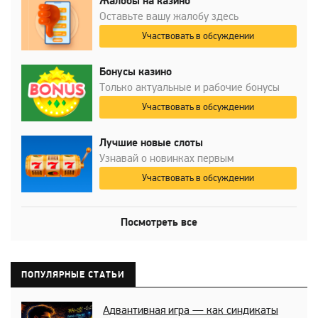
Жалобы на казино
Оставьте вашу жалобу здесь
Участвовать в обсуждении
Бонусы казино
Только актуальные и рабочие бонусы
Участвовать в обсуждении
Лучшие новые слоты
Узнавай о новинках первым
Участвовать в обсуждении
Посмотреть все
ПОПУЛЯРНЫЕ СТАТЬИ
Адвантивная игра — как синдикаты