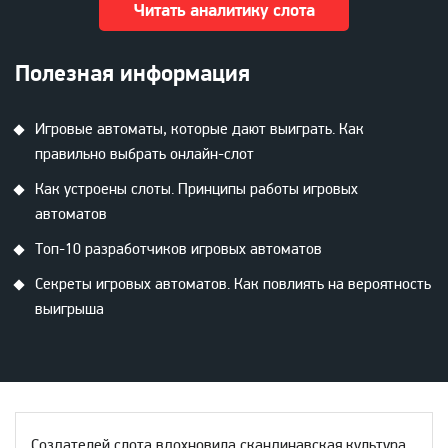
Читать аналитику слота
Полезная информация
Игровые автоматы, которые дают выиграть. Как
правильно выбрать онлайн-слот
Как устроены слоты. Принципы работы игровых
автоматов
Топ-10 разработчиков игровых автоматов
Секреты игровых автоматов. Как повлиять на вероятность
выигрыша
Создателей слота вдохновила скандинавская культура.