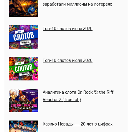
заработали миллионы на лотереях
Топ-10 слотов июня 2026
Топ-10 слотов июля 2026
Аналитика слота Dr. Rock & the Riff
Reactor 2 (TrueLab)
Казино Невады — 20 лет в цифрах