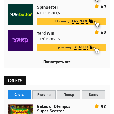
4.7
SpinBetter
400 FS и 200%
CAS1NORU
Промокод:
4.8
Yard Win
100% и 285 FS
CASINORU
Промокод:
Посмотреть все
ТОП ИГР
Слоты
Рулетки
Покер
Бинго
Gates of Olympus
5.0
Super Scatter