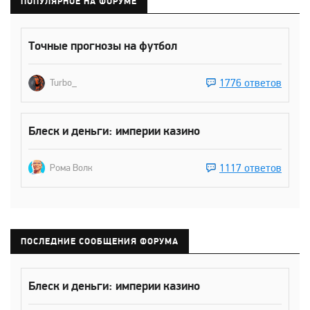
ПОПУЛЯРНОЕ НА ФОРУМЕ
Точные прогнозы на футбол
1776 ответов
Turbo_
Блеск и деньги: империи казино
1117 ответов
Рома Волк
ПОСЛЕДНИЕ СООБЩЕНИЯ ФОРУМА
Блеск и деньги: империи казино