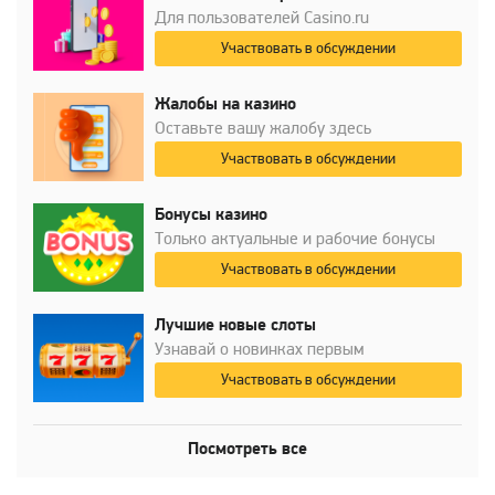
Для пользователей Casino.ru
Участвовать в обсуждении
Жалобы на казино
Оставьте вашу жалобу здесь
Участвовать в обсуждении
Бонусы казино
Только актуальные и рабочие бонусы
Участвовать в обсуждении
Лучшие новые слоты
Узнавай о новинках первым
Участвовать в обсуждении
Посмотреть все