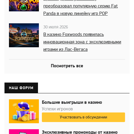
преобразовал популярную серию Fat
Panda в новую линейку игр POP
30 июля 2026
В казино Foxwoods появилась
инновационная зона с эксклюзивными
играми из Лас-Вегаса
Посмотреть все
НАШ ФОРУМ
Большие выигрыши в казино
Успехи игроков
Участвовать в обсуждении
Эксклюзивные промокоды от казино