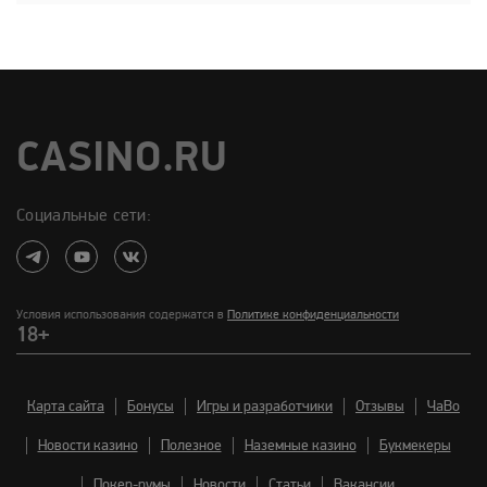
CASINO.RU
Социальные сети:
Условия использования содержатся в
Политике конфиденциальности
18+
Карта сайта
Бонусы
Игры и разработчики
Отзывы
ЧаВо
Новости казино
Полезное
Наземные казино
Букмекеры
Покер-румы
Новости
Статьи
Вакансии