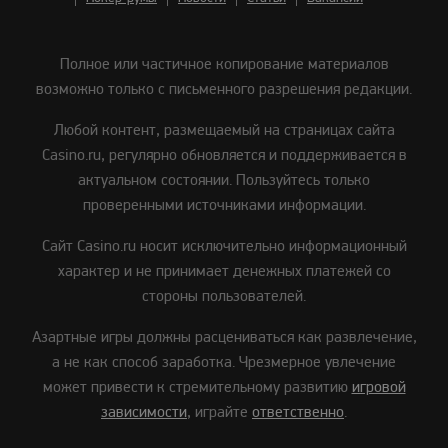
Полное или частичное копирование материалов
возможно только с письменного разрешения редакции.
Любой контент, размещаемый на страницах сайта
Сasino.ru, регулярно обновляется и поддерживается в
актуальном состоянии. Пользуйтесь только
проверенными источниками информации.
Сайт Сasino.ru носит исключительно информационный
характер и не принимает денежных платежей со
стороны пользователей.
Азартные игры должны расцениваться как развлечение,
а не как способ заработка. Чрезмерное увлечение
может привести к стремительному развитию
игровой
зависимости
, играйте
ответственно
.