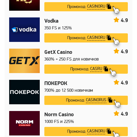
CASINORU
Промокод:
4.9
Vodka
350 FS и 125%
CASINORU
Промокод:
4.9
GetX Casino
360% + 250 FS для новичков
CASRU
Промокод:
4.9
ПОКЕРОК
700% до 12 500 новичкам
CASINORUS
Промокод:
4.9
Norm Casino
1000 FS и 225%
CASINORU
Промокод: