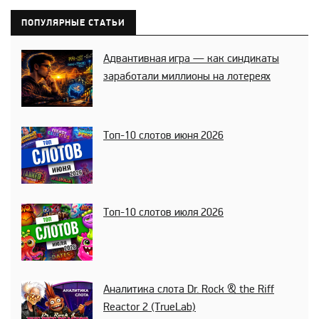
ПОПУЛЯРНЫЕ СТАТЬИ
Адвантивная игра — как синдикаты
заработали миллионы на лотереях
Топ-10 слотов июня 2026
Топ-10 слотов июля 2026
Аналитика слота Dr. Rock & the Riff
Reactor 2 (TrueLab)