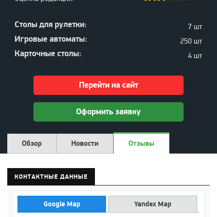
Столы для рулетки:
7 шт
Игровые автоматы:
250 шт
Карточные столы:
4 шт
Перейти на сайт
Оформить заявку
Обзор
Новости
Отзывы
КОНТАКТНЫЕ ДАННЫЕ
Google Map
Yandex Map