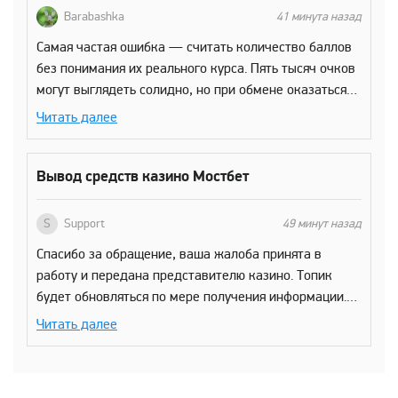
Barabashka
41 минута назад
Самая частая ошибка — считать количество баллов
без понимания их реального курса. Пять тысяч очков
могут выглядеть солидно, но при обмене оказаться
обычной скидкой на ужин. Я бы всегда сначала
Читать далее
узнавал стоимость одной точки и срок ее действия.
Вывод средств казино Мостбет
S
Support
49 минут назад
Спасибо за обращение, ваша жалоба принята в
работу и передана представителю казино. Топик
будет обновляться по мере получения информации.
Предположительное время ответа казино - до 7
Читать далее
дней.