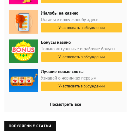
Жалобы на казино
Оставьте вашу жалобу здесь
Участвовать в обсуждении
Бонусы казино
Только актуальные и рабочие бонусы
Участвовать в обсуждении
Лучшие новые слоты
Узнавай о новинках первым
Участвовать в обсуждении
Посмотреть все
ПОПУЛЯРНЫЕ СТАТЬИ