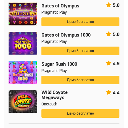
5.0
Gates of Olympus
Pragmatic Play
Демо бесплатно
5.0
Gates of Olympus 1000
Pragmatic Play
Демо бесплатно
4.9
Sugar Rush 1000
Pragmatic Play
Демо бесплатно
Wild Coyote
4.4
Megaways
Onetouch
Демо бесплатно