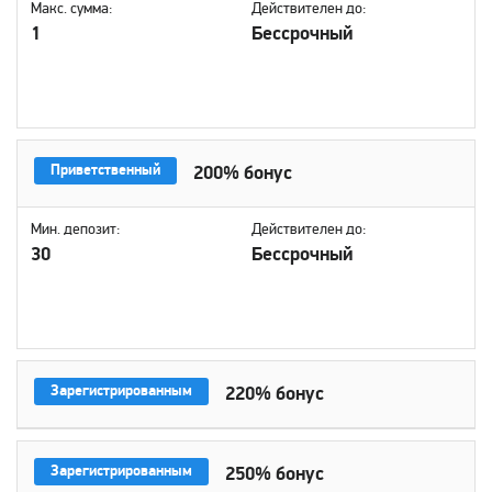
Макс. сумма:
Действителен до:
1
Бессрочный
Приветственный
200% бонус
Мин. депозит:
Действителен до:
30
Бессрочный
Зарегистрированным
220% бонус
Зарегистрированным
250% бонус