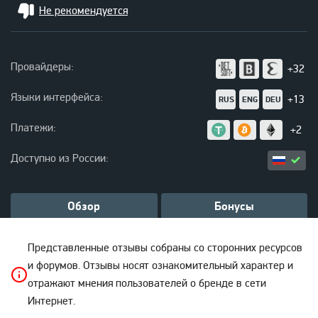
Не рекомендуется
Провайдеры:
+32
Языки интерфейса:
+13
RUS
ENG
DEU
Платежи:
+2
Доступно из России:
Обзор
Бонусы
Представленные отзывы собраны со сторонних ресурсов
и форумов. Отзывы носят ознакомительный характер и
отражают мнения пользователей о бренде в сети
Интернет.