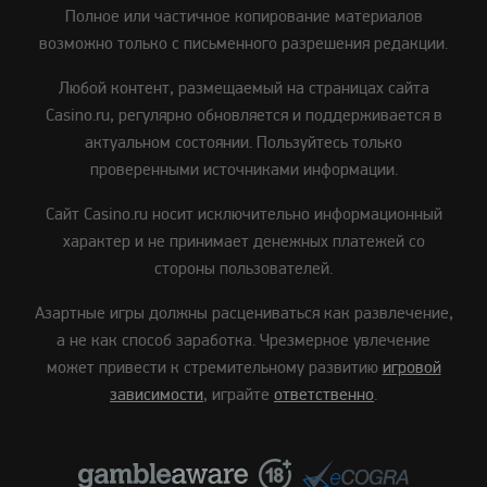
Полное или частичное копирование материалов
возможно только с письменного разрешения редакции.
Любой контент, размещаемый на страницах сайта
Сasino.ru, регулярно обновляется и поддерживается в
актуальном состоянии. Пользуйтесь только
проверенными источниками информации.
Сайт Сasino.ru носит исключительно информационный
характер и не принимает денежных платежей со
стороны пользователей.
Азартные игры должны расцениваться как развлечение,
а не как способ заработка. Чрезмерное увлечение
может привести к стремительному развитию
игровой
зависимости
, играйте
ответственно
.