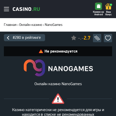
Казино на
Ваш
Android
бонус
Главная
›
Онлайн-казино
›
NanoGames
2.7
#280 в рейтинге
Не рекомендуется
Онлайн казино NanoGames
Казино категорически не рекомендуется для игры и
находится в списке не рекомендованных