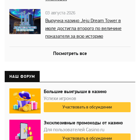
03 августа 2026
Выручка казино Jeju Dream Tower в
июле достигла второго по величине
показателя за всю историю
Посмотреть все
НАШ ФОРУМ
Большие выигрыши в казино
Успехи игроков
Участвовать в обсуждении
Эксклюзивные промокоды от казино
Для пользователей Casino.ru
Участвовать в обсуждении