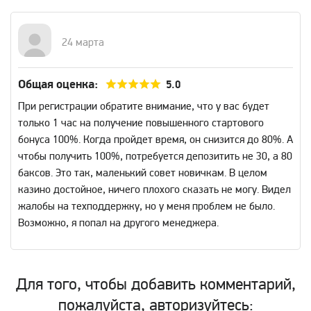
24 марта
Общая оценка:
5.0
При регистрации обратите внимание, что у вас будет
только 1 час на получение повышенного стартового
бонуса 100%. Когда пройдет время, он снизится до 80%. А
чтобы получить 100%, потребуется депозитить не 30, а 80
баксов. Это так, маленький совет новичкам. В целом
казино достойное, ничего плохого сказать не могу. Видел
жалобы на техподдержку, но у меня проблем не было.
Возможно, я попал на другого менеджера.
Для того, чтобы добавить комментарий,
пожалуйста, авторизуйтесь: