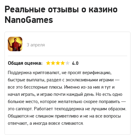
Реальные отзывы о казино
NanoGames
3 апреля
Общая оценка:
4.0
Поддержка криптовалют, не просят верификацию,
быстрые выплаты, раздел с эксклюзивными играми —
все это бесспорные плюсы. Именно из-за них я тут и
начал играть, и играю почти каждый день. Но есть одно
больное место, которое желательно скорее поправить —
это саппорт. Работает техподдержка не лучшим образом.
Общаются не слишком приветливо и не на все вопросы
отвечают, а иногда вовсе сливаются.