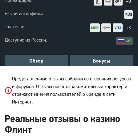
Провайдеры:
+8
Языки интерфейса:
RUS
Платежи:
+3
Доступно из России:
Обзор
Бонусы
Представленные отзывы собраны со сторонних ресурсов
и форумов. Отзывы носят ознакомительный характер и
отражают мнения пользователей о бренде в сети
Интернет.
Реальные отзывы о казино
Флинт