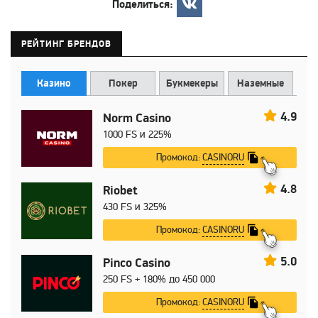
Поделиться:
РЕЙТИНГ БРЕНДОВ
Казино
Покер
Букмекеры
Наземные
4.9
Norm Casino
1000 FS и 225%
CASINORU
Промокод:
4.8
Riobet
430 FS и 325%
CASINORU
Промокод:
5.0
Pinco Casino
250 FS + 180% до 450 000
CASINORU
Промокод: