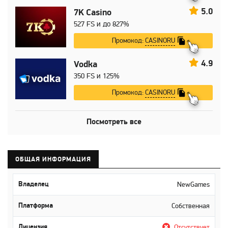
5.0
7K Casino
527 FS и до 827%
CASINORU
Промокод:
4.9
Vodka
350 FS и 125%
CASINORU
Промокод:
Посмотреть все
ОБЩАЯ ИНФОРМАЦИЯ
Владелец
NewGames
Платформа
Собственная
Лицензия
Отсутствует