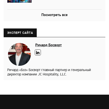
Посмотреть все
ЭКСПЕРТ САЙТА
Ричард Босворт
Ричард «Боз» Босворт главный партнер и генеральный
директор компании JC Hospitality, LLC.