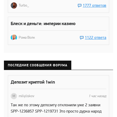
1777 ответов
Turbo_
Блеск и деньги: империи казино
1122 ответа
Рома Волк
ПОСЛЕДНИЕ СООБЩЕНИЯ ФОРУМА
Депозит криптой 1win
M
miliyliskov
1 час назад
Так же по этому депозиту отклонили уже 2 заявки
SPP-1236857 SPP-1219731 Это просто дурка народ