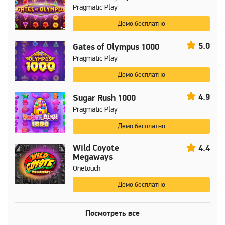
Pragmatic Play
Демо бесплатно
ЗАПРЕЩЕННЫЕ СТРАНЫ
5.0
Gates of Olympus 1000
Польша
Pragmatic Play
Демо бесплатно
СЛУЖБА ПОДДЕРЖКИ
4.9
Sugar Rush 1000
Pragmatic Play
Live Chat
Да
Демо бесплатно
E-mail
Да
Wild Coyote
4.4
Megaways
Языки службы
Русский
поддержки
Onetouch
Демо бесплатно
ФИНАНСОВАЯ ИНФОРМАЦИЯ
Посмотреть все