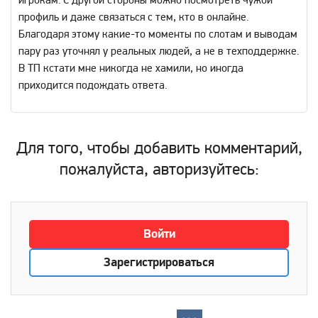
игрокам. С другой стороны можно посмотреть чужой
профиль и даже связаться с тем, кто в онлайне.
Благодаря этому какие-то моменты по слотам и выводам
пару раз уточнял у реальных людей, а не в техподдержке.
В ТП кстати мне никогда не хамили, но иногда
приходится подождать ответа.
Для того, чтобы добавить комментарий,
пожалуйста, авторизуйтесь:
Войти
Зарегистрироваться