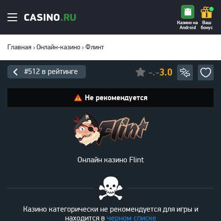
Казино на
Ваш
Android
бонус
Главная
›
Онлайн-казино
›
Флинт
3.0
#512 в рейтинге
Не рекомендуется
Онлайн казино Flint
Казино категорически не рекомендуется для игры и
находится в
черном списке