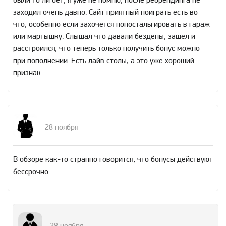
были то ли бет, я уже не помню, после ребрендинга не
заходил очень давно. Сайт приятный поиграть есть во
что, особенно если захочется поностальгировать в гараж
или мартышку. Слышал что давали бездепы, зашел и
расстроился, что теперь только получить бонус можно
при пополнении. Есть лайв столы, а это уже хороший
признак.
28 ноября
В обзоре как-то странно говорится, что бонусы действуют
бессрочно.
28 ноября