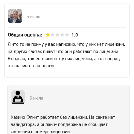
5 июля
Общая оценка:
1.0
Я что то не пойму у вас написано, что у них нет лицензии,
на других сайтах пишут что они работают по лицензии
Кюрасао, так есть или нет у них лицензия, а то говорят,
что казино то неплохое.
6 июля
Казино Флинт работает без лицензии. На сайте нет
валидатора, а онлайн- поддержка не сообщает
сведений о номере лицензии.