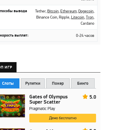
пособы вывода
Tether,
Bitcoin
,
Ethereum
,
Dogecoin
,
Binance Coin, Ripple,
Litecoin
,
Tron
,
Cardano
корость выплат:
0-24 часов
ОП ИГР
Слоты
Рулетки
Покер
Бинго
Gates of Olympus
5.0
Super Scatter
Pragmatic Play
Демо бесплатно