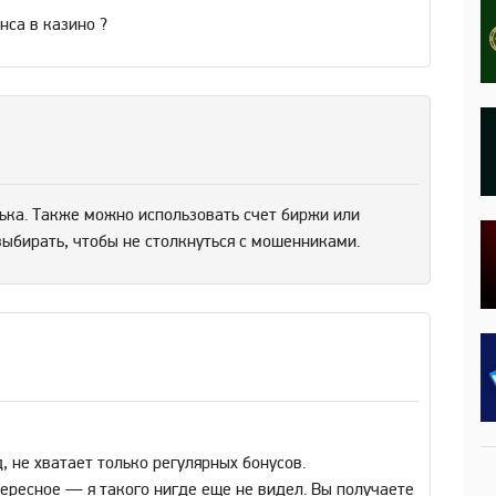
нса в казино ?
ка. Также можно использовать счет биржи или
ыбирать, чтобы не столкнуться с мошенниками.
, не хватает только регулярных бонусов.
тересное — я такого нигде еще не видел. Вы получаете