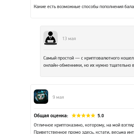
Какие есть возможные способы пополнения бала
13 мая
Самый простой — с криптовалютного кошель
онлайн-обменники, но их нужно тщательно в
9 мая
Общая оценка:
5.0
Отличное криптоказино, которому, на мой взгляд
Приветственное промо здесь, кстати, весьма ин