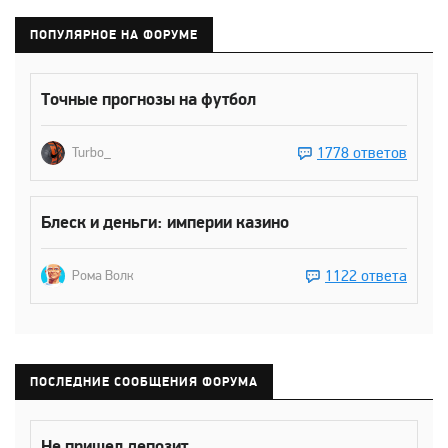
ПОПУЛЯРНОЕ НА ФОРУМЕ
Точные прогнозы на футбол
1778 ответов
Turbo_
Блеск и деньги: империи казино
1122 ответа
Рома Волк
ПОСЛЕДНИЕ СООБЩЕНИЯ ФОРУМА
Не пришел депозит