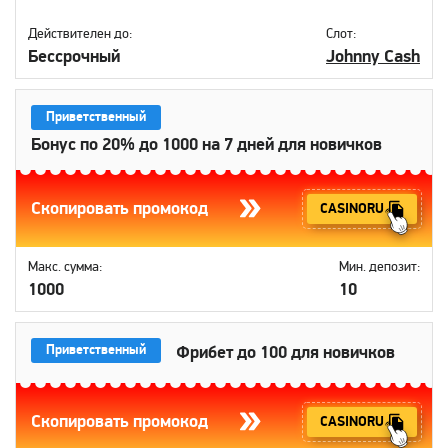
Действителен до:
Слот:
Бессрочный
Johnny Cash
Приветственный
Бонус по 20% до 1000 на 7 дней для новичков
Скопировать промокод
CASINORU
Макс. сумма:
Мин. депозит:
1000
10
Приветственный
Фрибет до 100 для новичков
Скопировать промокод
CASINORU