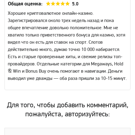
Общая оценка:
5.0
Хорошее криптовалютное онлайн-казино.
Зарегистрировался около трех недель назад и пока
общее впечатление довольно положительное. Мне не
хватило только приветственного бонуса для казино, хотя
видел что он есть для ставок на спорт. Слотов
действительно много, думаю точно 10 000 набирается.
Есть и старые проверенные хиты, и свежие релизы топ-
провайдеров. Отдельные категории для Megaways, Hold
& Win и Bonus Buy очень помогают в навигации. Деньги
выводил уже дважды — оба раза пришли за 10-15 минут.
Для того, чтобы добавить комментарий,
пожалуйста, авторизуйтесь: