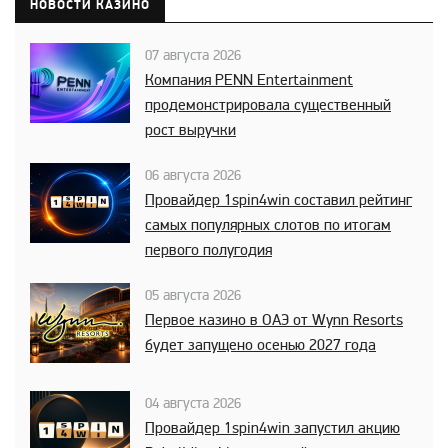
НОВОСТИ КАЗИНО
07 августа 2026
Компания PENN Entertainment
продемонстрировала существенный
рост выручки
06 августа 2026
Провайдер 1spin4win составил рейтинг
самых популярных слотов по итогам
первого полугодия
05 августа 2026
Первое казино в ОАЭ от Wynn Resorts
будет запущено осенью 2027 года
04 августа 2026
Провайдер 1spin4win запустил акцию