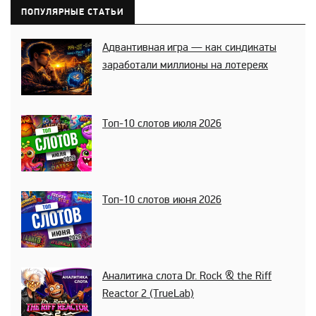
ПОПУЛЯРНЫЕ СТАТЬИ
Адвантивная игра — как синдикаты
заработали миллионы на лотереях
Топ-10 слотов июля 2026
Топ-10 слотов июня 2026
Аналитика слота Dr. Rock & the Riff
Reactor 2 (TrueLab)