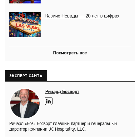
Казино Невады — 20 лет в цифрах
Посмотреть все
ЭКСПЕРТ САЙТА
Ричард Босворт
Ричард «Боз» Босворт главный партнер и генеральный
директор компании JC Hospitality, LLC.