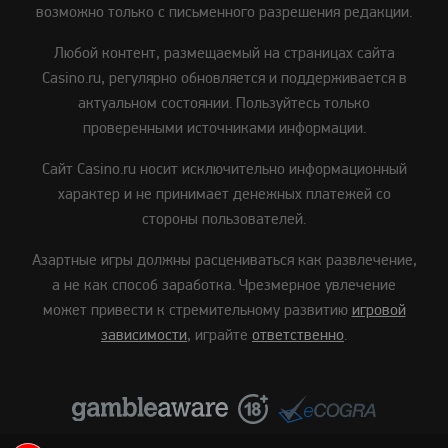
возможно только с письменного разрешения редакции.
Любой контент, размещаемый на страницах сайта
Сasino.ru, регулярно обновляется и поддерживается в
актуальном состоянии. Пользуйтесь только
проверенными источниками информации.
Сайт Сasino.ru носит исключительно информационный
характер и не принимает денежных платежей со
стороны пользователей.
Азартные игры должны расцениваться как развлечение,
а не как способ заработка. Чрезмерное увлечение
может привести к стремительному развитию
игровой
зависимости
, играйте
ответственно
.