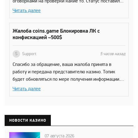
оговорками на проверки какие то. Статус поставили
успешно, но ничего не скинули.Вип поддержка
Читать далее
Морочит мне голову, на обращения толком не
отвечают одни шаблоны, деньги не возврощают.
Прошу обратить внимание на это казино.
Жалоба coins.game Блокировка ЛК с
конфискацией ~500$
S
Support
5 часов назад
Спасибо за обращение, ваша жалоба принята в
работу и передана представителю казино. Топик
будет обновляться по мере получения информации.
Предположительное время ответа казино - до 7
Читать далее
дней.
НОВОСТИ КАЗИНО
07 августа 2026