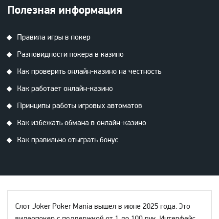
Полезная информация
Правила игры в покер
Разновидности покера в казино
Как проверить онлайн-казино на честность
Как работает онлайн-казино
Принципы работы игровых автоматов
Как избежать обмана в онлайн-казино
Как правильно отыграть бонус
Слот Joker Poker Mania вышел в июне 2025 года. Это
видеопокер с поддержкой от 1 до 100 рук. Интерфейс