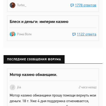
1778 ответов
Turbo_
Блеск и деньги: империи казино
1122 ответа
Рома Волк
ПОСЛЕДНИЕ СООБЩЕНИЯ ФОРУМА
Мотор казино обманщики.
J
jlia
2 часа назад
Мотор казино обманщики прошу помощи вернуть мои
деньги. 18 т. Уже 4 дня поддержка отнекивается,