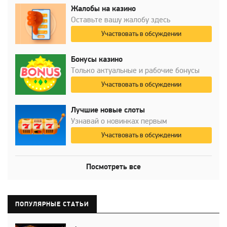
Жалобы на казино
Оставьте вашу жалобу здесь
Участвовать в обсуждении
Бонусы казино
Только актуальные и рабочие бонусы
Участвовать в обсуждении
Лучшие новые слоты
Узнавай о новинках первым
Участвовать в обсуждении
Посмотреть все
ПОПУЛЯРНЫЕ СТАТЬИ