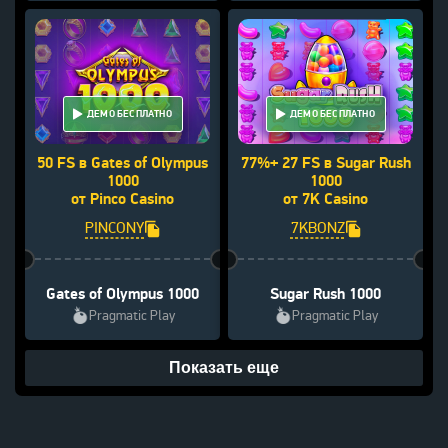
ДЕМО БЕСПЛАТНО
ДЕМО БЕСПЛАТНО
50 FS в Gates of Olympus
77%+ 27 FS в Sugar Rush
1000
1000
от Pinco Casino
от 7K Casino
PINCONY
7KBONZ
Gates of Olympus 1000
Sugar Rush 1000
Pragmatic Play
Pragmatic Play
Показать еще