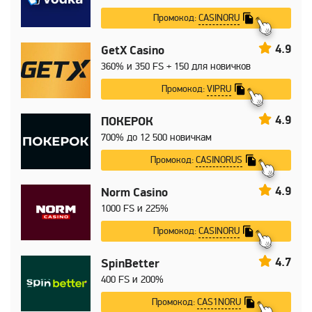
CASINORU
Промокод:
4.9
GetX Casino
360% и 350 FS + 150 для новичков
VIPRU
Промокод:
4.9
ПОКЕРОК
700% до 12 500 новичкам
CASINORUS
Промокод:
4.9
Norm Casino
1000 FS и 225%
CASINORU
Промокод:
4.7
SpinBetter
400 FS и 200%
CAS1NORU
Промокод: