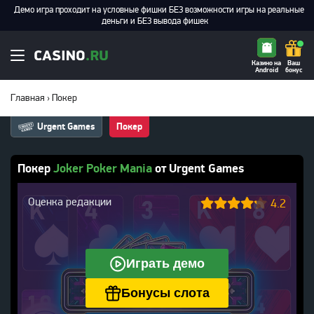
Казино на
Ваш
Android
бонус
Главная
›
Покер
Urgent Games
Покер
Покер
Joker Poker Mania
от Urgent Games
Оценка редакции
4.2
Играть демо
Бонусы слота