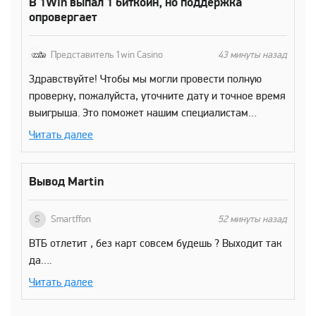
В 1Win выпал 1 биткоин, но поддержка
опровергает
Представитель 1win Casino
43 минуты назад
Здравствуйте! Чтобы мы могли провести полную
проверку, пожалуйста, уточните дату и точное время
выигрыша. Это поможет нашим специалистам
быстрее найти нужную информацию и проверить все
Читать далее
детали. Ждем от вас уточнение и вернемся с
результатами проверки, как только она будет
завершена.
Вывод Martin
S
Smartffon
52 минуты назад
ВТБ отлетит , без карт совсем будешь ? Выходит так
да….
Читать далее