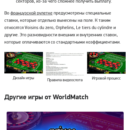
секторов, из-за чего сложнее получить выплату.
Во
французской рулетке
предусмотрены специальные
ставки, которые отдельно вынесены на поле. К таким
относятся Voisins du zero, Orphelins, Le tiers du cylindre и
другие. Это разновидности внешних и внутренних ставок,
которые оплачиваются со стандартными коэффициентами.
Дизайн игры
Игровой процесс
Правила видеослота
Другие игры от WorldMatch