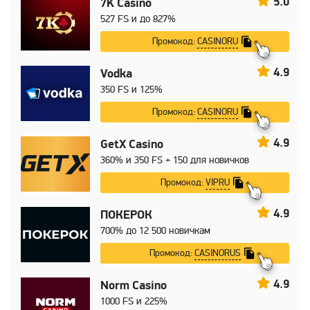
5.0
7K Casino
527 FS и до 827%
CASINORU
Промокод:
4.9
Vodka
350 FS и 125%
CASINORU
Промокод:
4.9
GetX Casino
360% и 350 FS + 150 для новичков
VIPRU
Промокод:
4.9
ПОКЕРОК
700% до 12 500 новичкам
CASINORUS
Промокод:
4.9
Norm Casino
1000 FS и 225%