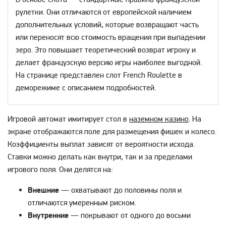
рулетки. Они отличаются от европейской наличием
дополнительных условий, которые возвращают часть
или переносят всю стоимость вращения при выпадении
зеро. Это повышает теоретический возврат игроку и
делает французскую версию игры наиболее выгодной.
На странице представлен слот French Roulette в
деморежиме с описанием подробностей.
Игровой автомат имитирует стол в
наземном казино
. На
экране отображаются поле для размещения фишек и колесо.
Коэффициенты выплат зависят от вероятности исхода.
Ставки можно делать как внутри, так и за пределами
игрового поля. Они делятся на:
Внешние
— охватывают до половины поля и
отличаются умеренным риском.
Внутренние
— покрывают от одного до восьми