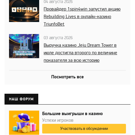
04 августа 2026
Провайдер 1spin4win запустил акцию
Rebuilding Lives в онлайн-казино
TriunfoBet
03 августа 2026
Выручка казино Jeju Dream Tower в
июле достигла второго по величине
показателя за всю историю
Посмотреть все
НАШ ФОРУМ
Большие выигрыши в казино
Успехи игроков
Участвовать в обсуждении