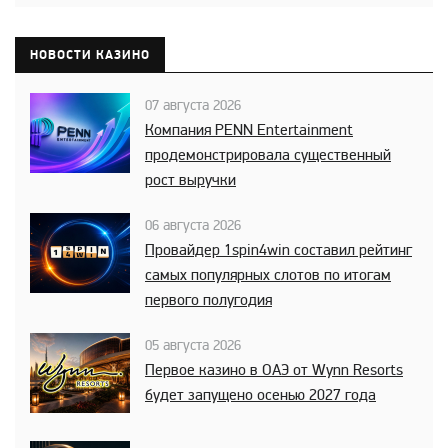
НОВОСТИ КАЗИНО
07 августа 2026
Компания PENN Entertainment
продемонстрировала существенный
рост выручки
06 августа 2026
Провайдер 1spin4win составил рейтинг
самых популярных слотов по итогам
первого полугодия
05 августа 2026
Первое казино в ОАЭ от Wynn Resorts
будет запущено осенью 2027 года