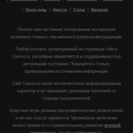
Покер-румы
Новости
Статьи
Вакансии
Полное или частичное копирование материалов
возможно только с письменного разрешения редакции.
Любой контент, размещаемый на страницах сайта
Сasino.ru, регулярно обновляется и поддерживается в
актуальном состоянии. Пользуйтесь только
проверенными источниками информации.
Сайт Сasino.ru носит исключительно информационный
характер и не принимает денежных платежей со
стороны пользователей.
Азартные игры должны расцениваться как развлечение,
а не как способ заработка. Чрезмерное увлечение
может привести к стремительному развитию
игровой
зависимости
, играйте
ответственно
.