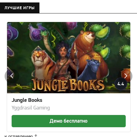
ЛУЧШИЕ ИГРЫ
4.4
Jungle Books
Yggdrasil Gaming
Демо бесплатно
к оглавлению ↑