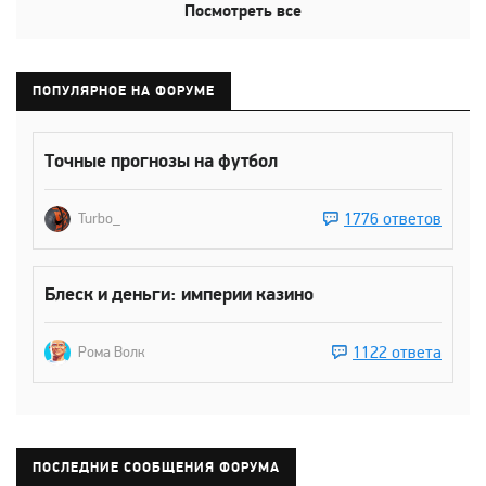
Посмотреть все
ПОПУЛЯРНОЕ НА ФОРУМЕ
Точные прогнозы на футбол
1776 ответов
Turbo_
Блеск и деньги: империи казино
1122 ответа
Рома Волк
ПОСЛЕДНИЕ СООБЩЕНИЯ ФОРУМА