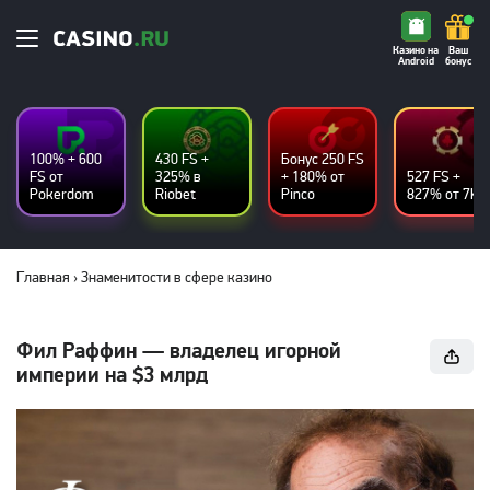
Казино на
Ваш
Android
бонус
100% + 600
430 FS +
Бонус 250 FS
FS от
325% в
+ 180% от
527 FS +
Pokerdom
Riobet
Pinco
827% от 7K
Главная
›
Знаменитости в сфере казино
Фил Раффин — владелец игорной
империи на $3 млрд