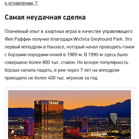
к оглавлению ↑
Самая неудачная сделка
Плачевный опыт в азартных играх в качестве управляющего
Фил Раффин получил благодаря Wichita Greyhound Park. Это
первый ипподром в Канзасе, который начал проводить гонки
с борзыми породами коней в 1989-м. В 1990-м здесь было
совершено более 800 тыс. ставок. Но вскоре популярность
борзых начала падать, и уже через 7 лет на ипподром
приходило не более 400 тыс. игроков за год.