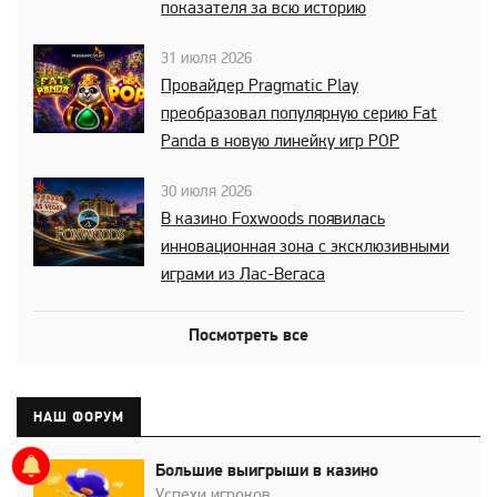
показателя за всю историю
31 июля 2026
Провайдер Pragmatic Play
преобразовал популярную серию Fat
Panda в новую линейку игр POP
30 июля 2026
В казино Foxwoods появилась
инновационная зона с эксклюзивными
играми из Лас-Вегаса
Посмотреть все
НАШ ФОРУМ
Большие выигрыши в казино
Успехи игроков