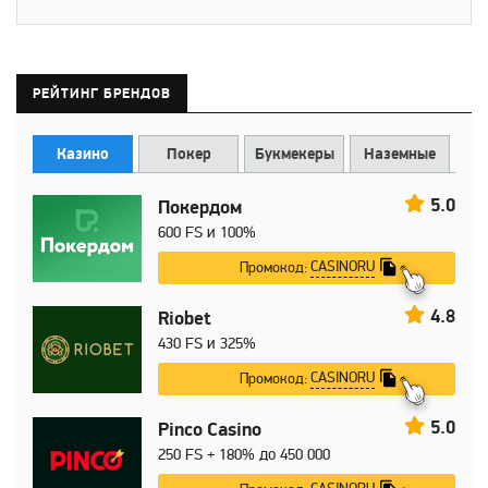
РЕЙТИНГ БРЕНДОВ
Казино
Покер
Букмекеры
Наземные
5.0
Покердом
600 FS и 100%
CASINORU
Промокод:
4.8
Riobet
430 FS и 325%
CASINORU
Промокод:
5.0
Pinco Casino
250 FS + 180% до 450 000