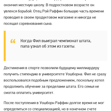
окончил местную школу. В подростковом возрасте он
увлекся борьбой. Отец Рой Раффин большую часть времени
проводил в своем продуктовом магазине и никогда не
посещал соревнования сына.
Когда Фил выиграл чемпионат штата,
папа узнал об этом из газеты.
Достижения в спорте позволили будущему миллиардеру
получить стипендию в университете Уошборна. Фил не сразу
воспользовался подобным предложением, поскольку хотел
продолжить обучение за пределами штата. Его семья не
смогла оплатить университет.
После поступления в Уошборн Раффин долгое время не мог
определиться со специализацией, но в конечном счете