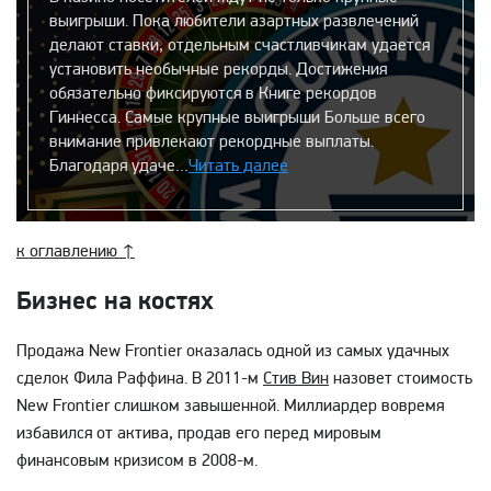
выигрыши. Пока любители азартных развлечений
делают ставки, отдельным счастливчикам удается
установить необычные рекорды. Достижения
обязательно фиксируются в Книге рекордов
Гиннесса. Самые крупные выигрыши Больше всего
внимание привлекают рекордные выплаты.
Благодаря удаче…
Читать далее
к оглавлению ↑
Бизнес на костях
Продажа New Frontier оказалась одной из самых удачных
сделок Фила Раффина. В 2011-м
Стив Вин
назовет стоимость
New Frontier слишком завышенной. Миллиардер вовремя
избавился от актива, продав его перед мировым
финансовым кризисом в 2008-м.