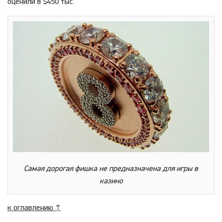
оценили в $450 тыс.
Самая дорогая фишка не предназначена для игры в
казино
к оглавлению ↑