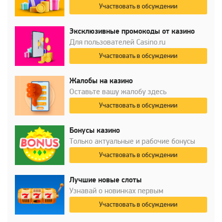
Участвовать в обсуждении
Эксклюзивные промокоды от казино
Для пользователей Casino.ru
Участвовать в обсуждении
Жалобы на казино
Оставьте вашу жалобу здесь
Участвовать в обсуждении
Бонусы казино
Только актуальные и рабочие бонусы
Участвовать в обсуждении
Лучшие новые слоты
Узнавай о новинках первым
Участвовать в обсуждении