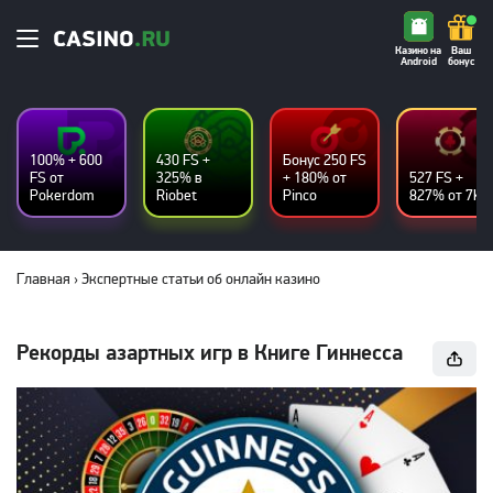
Казино на
Ваш
Android
бонус
100% + 600
430 FS +
Бонус 250 FS
FS от
325% в
+ 180% от
527 FS +
Pokerdom
Riobet
Pinco
827% от 7K
Главная
›
Экспертные статьи об онлайн казино
Рекорды азартных игр в Книге Гиннесса