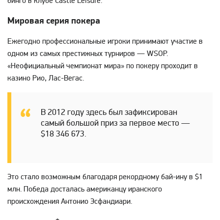
бинго в клубе Castle Leisure.
Мировая серия покера
Ежегодно профессиональные игроки принимают участие в
одном из самых престижных турниров — WSOP.
«Неофициальный чемпионат мира» по покеру проходит в
казино Рио, Лас-Вегас.
В 2012 году здесь был зафиксирован
самый большой приз за первое место —
$18 346 673.
Это стало возможным благодаря рекордному бай-ину в $1
млн. Победа досталась американцу иранского
происхождения Антонио Эсфандиари.