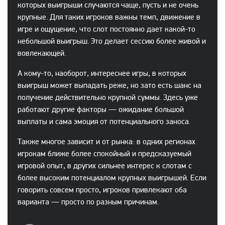
которых выигрыши случаются чаще, пусть и не очень
крупные. Для таких игроков важны темп, движение в
игре и ощущение, что слот постоянно дает какой-то
небольшой выигрыш. Это делает сессию более живой и
вовлекающей.
А кому-то, наоборот, интереснее игры, в которых
выигрыш может выпадать реже, но зато есть шанс на
получение действительно крупной суммы. Здесь уже
работают другие факторы — ожидание большой
выплаты и сама эмоция от потенциального заноса.
Также многое зависит и от рынка: в одних регионах
игрокам ближе более спокойный и предсказуемый
игровой опыт, в других сильнее интерес к слотам с
более высоким потенциалом крупных выигрышей. Если
говорить совсем просто, игроков привлекают оба
варианта — просто по разным причинам.