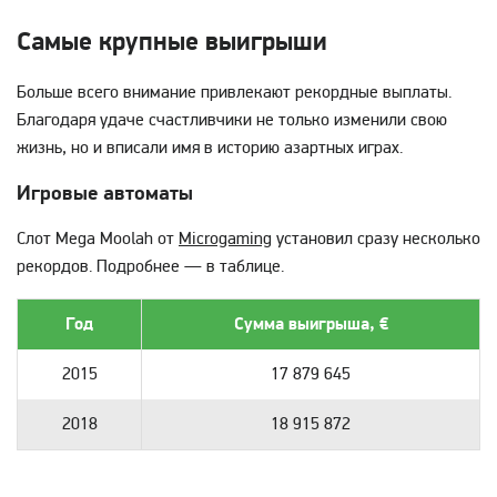
Самые крупные выигрыши
Больше всего внимание привлекают рекордные выплаты.
Благодаря удаче счастливчики не только изменили свою
жизнь, но и вписали имя в историю азартных играх.
Игровые автоматы
Слот Mega Moolah от
Microgaming
установил сразу несколько
рекордов. Подробнее — в таблице.
Год
Сумма выигрыша, €
2015
17 879 645
2018
18 915 872