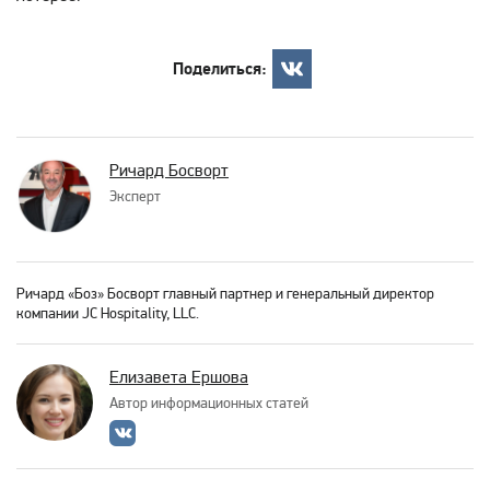
Поделиться:
Ричард Босворт
Эксперт
Ричард «Боз» Босворт главный партнер и генеральный директор
компании JC Hospitality, LLC.
Елизавета Ершова
Автор информационных статей