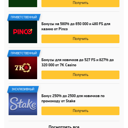
Получить
ПРИВЕТСТВЕННЫЙ
Бонусы на
580%
до
650 000
и
480 FS
для
казино от Pinco
Получить
ПРИВЕТСТВЕННЫЙ
Бонусы для новичков до
527 FS
и
827%
до
320 000
от
7K Casino
Получить
ЭКСКЛЮЗИВНЫЙ
Бонус
250%
до
2500 для
новичков по
промокоду от Stake
Получить
Посмотреть все