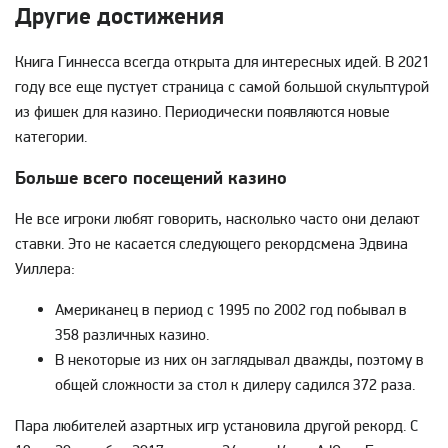
Другие достижения
Книга Гиннесса всегда открыта для интересных идей. В 2021
году все еще пустует страница с самой большой скульптурой
из фишек для казино. Периодически появляются новые
категории.
Больше всего посещений казино
Не все игроки любят говорить, насколько часто они делают
ставки. Это не касается следующего рекордсмена Эдвина
Уиллера:
Американец в период с 1995 по 2002 год побывал в
358 различных казино.
В некоторые из них он заглядывал дважды, поэтому в
общей сложности за стол к дилеру садился 372 раза.
Пара любителей азартных игр установила другой рекорд. С