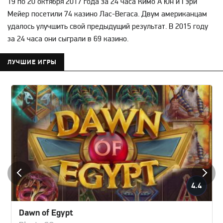
19 по 20 октября 2017 года за 24 часа Кимо А Юн и Гэри
Мейер посетили 74 казино Лас-Вегаса. Двум американцам
удалось улучшить свой предыдущий результат. В 2015 году
за 24 часа они сыграли в 69 казино.
ЛУЧШИЕ ИГРЫ
4.4
Dawn of Egypt