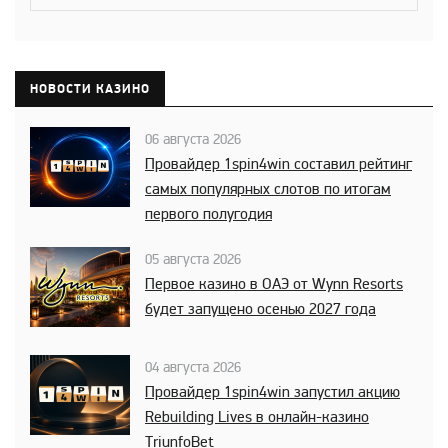
НОВОСТИ КАЗИНО
06 августа 2026
Провайдер 1spin4win составил рейтинг
самых популярных слотов по итогам
первого полугодия
05 августа 2026
Первое казино в ОАЭ от Wynn Resorts
будет запущено осенью 2027 года
04 августа 2026
Провайдер 1spin4win запустил акцию
Rebuilding Lives в онлайн-казино
TriunfoBet