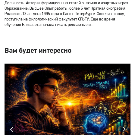
Должность: Автор информационных статей о казино и азартных играх
Образование: Высшее Опыт работы: более 5 лет Краткая биография:
Родилась 13 августа 1995 года в Санкт-Петербурге. Окончив школу,
поступила на филологический факультет СПбГУ. Еще во время
обучения Елизавета начала писать рекламные и...
Вам будет интересно