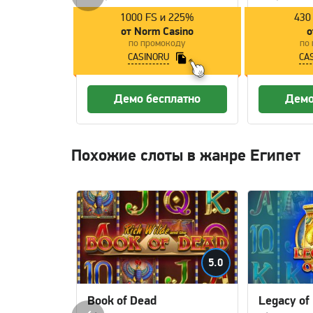
S и до 827%
1000 FS и 225%
430
sino
от Norm Casino
о
оду
по промокоду
по
CASINORU
CA
латно
Демо бесплатно
Демо
Похожие слоты в жанре Египет
4.6
5.0
Megaways
Book of Dead
Legacy of