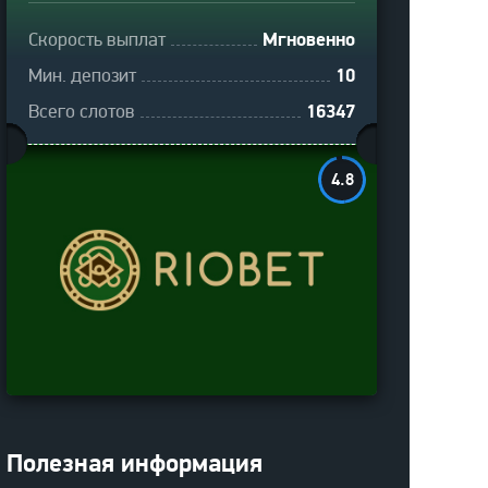
Мгновенно
Скорость выплат
10
Мин. депозит
16347
Всего слотов
4.8
Полезная информация