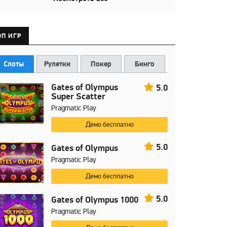
527 FS и до 827%
1000 FS и 225%
от 7K Casino
от Norm Casino
по промокоду
по промокоду
ОП ИГР
CASINORU
CASINORU
Слоты
Рулетки
Покер
Бинго
Демо бесплатно
Демо бесплатно
Gates of Olympus
5.0
Super Scatter
Pragmatic Play
Демо бесплатно
5.0
Gates of Olympus
Pragmatic Play
Демо бесплатно
4.6
5.0
5.0
Gates of Olympus 1000
Pragmatic Play
ic Mummy Megaways
Book of Dead