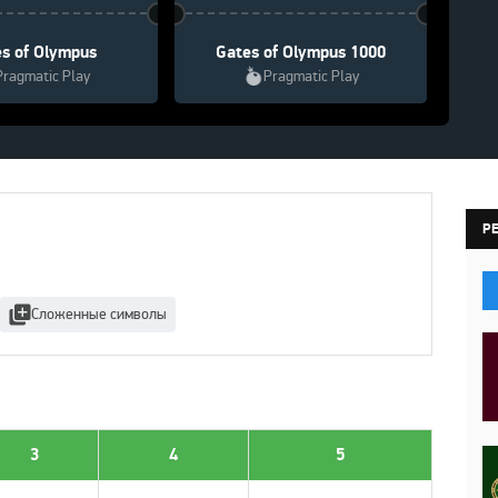
s of Olympus
Gates of Olympus 1000
Pragmatic Play
Pragmatic Play
Р
Сложенные символы
3
4
5