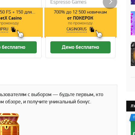
Espresso Games
BGa
50 FS + 150 для
700% до 12 500 новичкам
GetX Casino
овичков
от ПОКЕРОК
 промокоду
по промокоду
IPRU
CASINORUS
 бесплатно
Демо бесплатно
льзователям с выбором — будьте первым, кто
м обзоре, и получите уникальный бонус.
Л