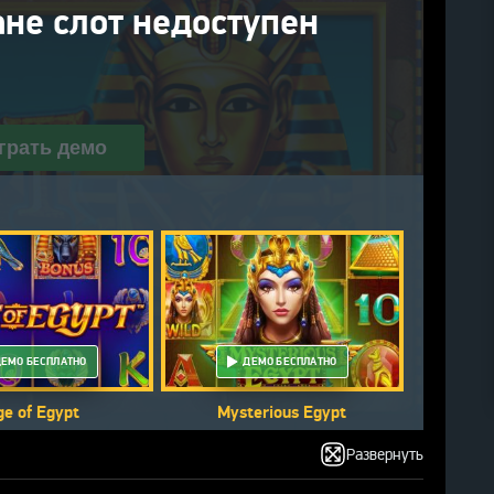
ане слот недоступен
грать демо
ЕМО БЕСПЛАТНО
ДЕМО БЕСПЛАТНО
ge of Egypt
Mysterious Egypt
Развернуть