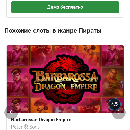
Демо бесплатно
Похожие слоты в жанре Пираты
4.5
Barbarossa: Dragon Empire
Peter & Sons