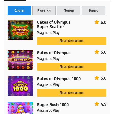
Слоты
Рулетки
Покер
Бинго
Gates of Olympus
5.0
Super Scatter
Pragmatic Play
Демо бесплатно
5.0
Gates of Olympus
Pragmatic Play
Демо бесплатно
5.0
Gates of Olympus 1000
Pragmatic Play
Демо бесплатно
4.9
Sugar Rush 1000
Pragmatic Play