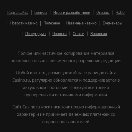
Карта сайта
Бонусы
Игры и разработчики
Отзывы
ЧаВо
Новости казино
Полезное
Наземные казино
Букмекеры
Покер-румы
Новости
Статьи
Вакансии
Полное или частичное копирование материалов
возможно только с письменного разрешения редакции.
Любой контент, размещаемый на страницах сайта
Сasino.ru, регулярно обновляется и поддерживается в
актуальном состоянии. Пользуйтесь только
проверенными источниками информации.
Сайт Сasino.ru носит исключительно информационный
характер и не принимает денежных платежей со
стороны пользователей.