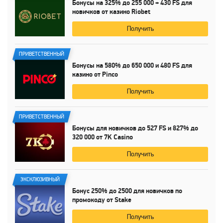
Бонусы на
325%
до
255 000
+
430 FS
для
новичков от казино Riobet
Получить
ПРИВЕТСТВЕННЫЙ
Бонусы на
580%
до
650 000
и
480 FS
для
казино от Pinco
Получить
ПРИВЕТСТВЕННЫЙ
Бонусы для новичков до
527 FS
и
827%
до
320 000
от
7K Casino
Получить
ЭКСКЛЮЗИВНЫЙ
Бонус
250%
до
2500 для
новичков по
промокоду от Stake
Получить