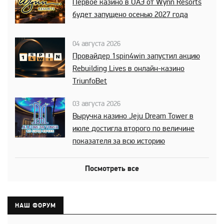
Первое казино в ОАЭ от Wynn Resorts
будет запущено осенью 2027 года
04 августа 2026
Провайдер 1spin4win запустил акцию
Rebuilding Lives в онлайн-казино
TriunfoBet
03 августа 2026
Выручка казино Jeju Dream Tower в
июле достигла второго по величине
показателя за всю историю
Посмотреть все
НАШ ФОРУМ