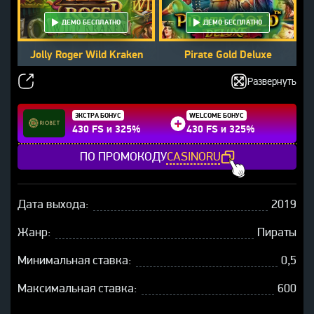
ДЕМО БЕСПЛАТНО
ДЕМО БЕСПЛАТНО
Jolly Roger Wild Kraken
Pirate Gold Deluxe
Развернуть
ЭКСТРА БОНУС
WELCOME БОНУС
430 FS и 325%
430 FS и 325%
ПО ПРОМОКОДУ
CASINORU
Дата выхода:
2019
Жанр:
Пираты
Минимальная ставка:
0,5
Максимальная ставка:
600