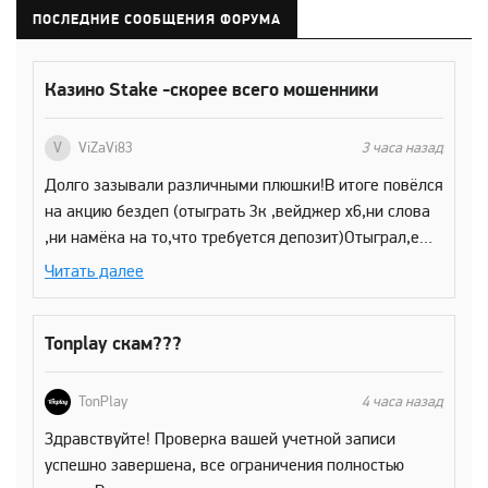
ПОСЛЕДНИЕ СООБЩЕНИЯ ФОРУМА
Казино Stake -скорее всего мошенники
V
ViZaVi83
3 часа назад
Долго зазывали различными плюшки!В итоге повёлся
на акцию бездеп (отыграть 3к ,вейджер х6,ни слова
,ни намёка на то,что требуется депозит)Отыграл,ещё
и небольшой плюс,ставлю вывод 5к,а мне -внесите
Читать далее
мин.деп.2500!!!!!!!И все! Поддержка
замолчала,суппорт в ТГ пишет, что казино в ТОПе и
просто надо для верификации внести всего-то 2500 и
Tonplay скам???
потом можно выводить хоть сколько))))))
TonPlay
4 часа назад
Здравствуйте! Проверка вашей учетной записи
успешно завершена, все ограничения полностью