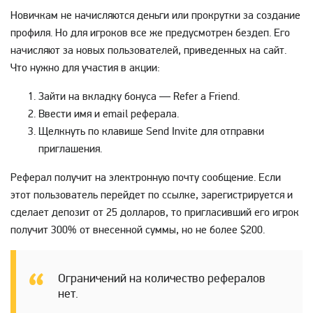
Новичкам не начисляются деньги или прокрутки за создание
профиля. Но для игроков все же предусмотрен бездеп. Его
начисляют за новых пользователей, приведенных на сайт.
Что нужно для участия в акции:
Зайти на вкладку бонуса ― Refer a Friend.
Ввести имя и email реферала.
Щелкнуть по клавише Send Invite для отправки
приглашения.
Реферал получит на электронную почту сообщение. Если
этот пользователь перейдет по ссылке, зарегистрируется и
сделает депозит от 25 долларов, то пригласивший его игрок
получит 300% от внесенной суммы, но не более $200.
Ограничений на количество рефералов
нет.