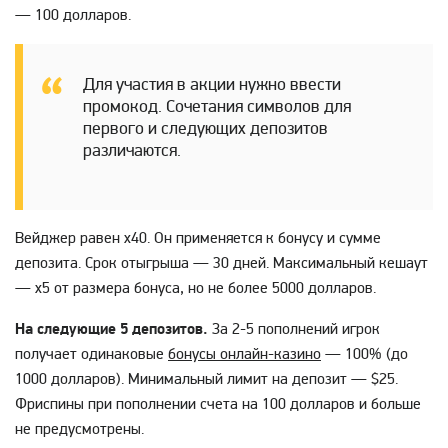
— 100 долларов.
Для участия в акции нужно ввести
промокод. Сочетания символов для
первого и следующих депозитов
различаются.
Вейджер равен x40. Он применяется к бонусу и сумме
депозита. Срок отыгрыша — 30 дней. Максимальный кешаут
— x5 от размера бонуса, но не более 5000 долларов.
На следующие 5 депозитов.
За 2-5 пополнений игрок
получает одинаковые
бонусы онлайн-казино
— 100% (до
1000 долларов). Минимальный лимит на депозит — $25.
Фриспины при пополнении счета на 100 долларов и больше
не предусмотрены.