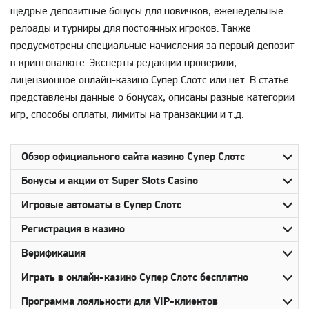
Черный список
Да
щедрые депозитные бонусы для новичков, еженедельные
релоады и турниры для постоянных игроков. Также
Закрыто
Да
предусмотрены специальные начисления за первый депозит
Партнерская программа
Да
в криптовалюте. Эксперты редакции проверили,
лицензионное онлайн-казино Супер Слотс или нет. В статье
представлены данные о бонусах, описаны разные категории
игр, способы оплаты, лимиты на транзакции и т.д.
ЗАПРЕЩЕННЫЕ СТРАНЫ
Бельгия, Болгария, Великобритания, Венгрия, Сербия,
Обзор официального сайта казино Супер Слотс
Словения, Франция, ЦАР, Эритрея, Сьерра-Леоне и еще +22
страны
Бонусы и акции от Super Slots Casino
Игровые автоматы в Супер Слотс
Регистрация в казино
СЛУЖБА ПОДДЕРЖКИ
Верификация
Live Chat
Да
Играть в онлайн-казино Супер Слотс бесплатно
E-mail
Да
Программа лояльности для VIP-клиентов