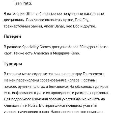
Teen Patti.
В категории Other собраны менее популярные настольные
дисциплины. В их число включены крэпс, Пай Гоу,
трехкарточный рамми, Andar Bahar, Red Dog и другие.
Лотереи
В разделе Speciality Games доступно более 30 видов скретч-
карт. Также есть American и Megapays Keno.
Турниры
В главном меню содержится линк на вкладку Tournaments.
На ней перечислены соревнования в колесе Фортуны,
покере, рулетке, слотах и блэкджеке. На обложках турниров
есть информация о дате их проведения и размерах призовых.
Для подробного изучения правил участия нужно нажать на
клавиши «i» и Rules. В открывшихся вкладках указаны
условия начисления очков. Накопление поинтов помогает