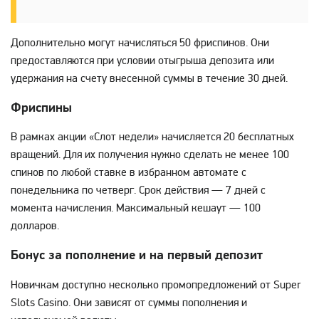
Дополнительно могут начисляться 50 фриспинов. Они
предоставляются при условии отыгрыша депозита или
удержания на счету внесенной суммы в течение 30 дней.
Фриспины
В рамках акции «Слот недели» начисляется 20 бесплатных
вращений. Для их получения нужно сделать не менее 100
спинов по любой ставке в избранном автомате с
понедельника по четверг. Срок действия — 7 дней с
момента начисления. Максимальный кешаут — 100
долларов.
Бонус за пополнение и на первый депозит
Новичкам доступно несколько промопредложений от Super
Slots Casino. Они зависят от суммы пополнения и