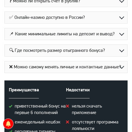
❓ Можно ли открыть счет в рублях?
✅ Онлайн-казино доступно в России?
📌 Какие минимальные лимиты на депозит и вывод?
🔍 Где посмотреть размер отыгранного бонуса?
❌ Можно самому менять личные и контактные данные?
Преимущества
Недостатки
приветственный бонус на
нельзя скачать
первые 6 пополнений
приложение
еженедельный кешбэк
отсутствует программа
лояльности
регулярные турниры