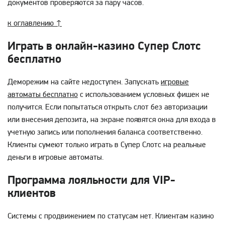
документов проверяются за пару часов.
к оглавлению ↑
Играть в онлайн-казино Супер Слотс
бесплатно
Деморежим на сайте недоступен. Запускать
игровые
автоматы бесплатно
с использованием условных фишек не
получится. Если попытаться открыть слот без авторизации
или внесения депозита, на экране появятся окна для входа в
учетную запись или пополнения баланса соответственно.
Клиенты сумеют только играть в Супер Слотс на реальные
деньги в игровые автоматы.
Программа лояльности для VIP-
клиентов
Системы с продвижением по статусам нет. Клиентам казино