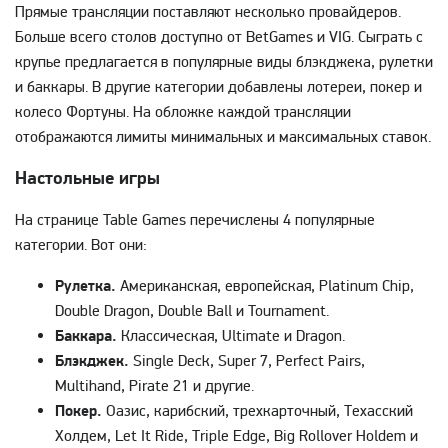
Прямые трансляции поставляют несколько провайдеров.
Больше всего столов доступно от BetGames и VIG. Сыграть с
крупье предлагается в популярные виды блэкджека, рулетки
и баккары. В другие категории добавлены лотереи, покер и
колесо Фортуны. На обложке каждой трансляции
отображаются лимиты минимальных и максимальных ставок.
Настольные игры
На странице Table Games перечислены 4 популярные
категории. Вот они:
Рулетка.
Американская, европейская, Platinum Chip,
Double Dragon, Double Ball и Tournament.
Баккара.
Классическая, Ultimate и Dragon.
Блэкджек.
Single Deck, Super 7, Perfect Pairs,
Multihand, Pirate 21 и другие.
Покер.
Оазис, карибский, трехкарточный, Техасский
Холдем, Let It Ride, Triple Edge, Big Rollover Holdem и