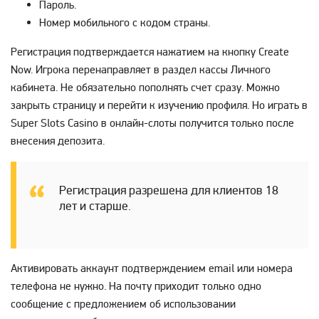
Пароль.
Номер мобильного с кодом страны.
Регистрация подтверждается нажатием на кнопку Create
Now. Игрока перенаправляет в раздел кассы Личного
кабинета. Не обязательно пополнять счет сразу. Можно
закрыть страницу и перейти к изучению профиля. Но играть в
Super Slots Casino в онлайн-слоты получится только после
внесения депозита.
Регистрация разрешена для клиентов 18
лет и старше.
Активировать аккаунт подтверждением email или номера
телефона не нужно. На почту приходит только одно
сообщение с предложением об использовании