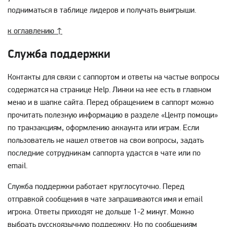
подниматься в таблице лидеров и получать выигрыши.
к оглавлению ↑
Служба поддержки
Контакты для связи с саппортом и ответы на частые вопросы
содержатся на странице Help. Линки на нее есть в главном
меню и в шапке сайта. Перед обращением в саппорт можно
прочитать полезную информацию в разделе «Центр помощи»
по транзакциям, оформлению аккаунта или играм. Если
пользователь не нашел ответов на свои вопросы, задать
последние сотрудникам саппорта удастся в чате или по
email.
Служба поддержки работает круглосуточно. Перед
отправкой сообщения в чате запрашиваются имя и email
игрока. Ответы приходят не дольше 1-2 минут. Можно
выбрать русскоязычную поддержку. Но по сообщениям